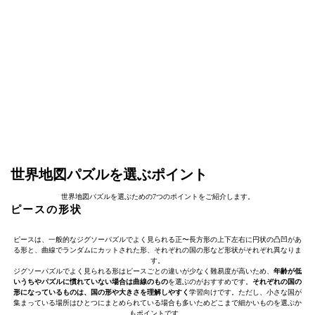
世界地図パズルを選ぶポイント
世界地図パズルを選ぶための7つのポイントをご紹介します。
ピースの形状
ピースは、一般的なジグソーパズルでよく見られる正〜長方形の上下左右に円状の凸凹があ
る形と、曲線でランダムにカットされた形、それぞれの国の形など形状がそれぞれ異なりま
す。
ジグソーパズルでよく見られる形はピースごとの違いが少なく難易度が高いため、
年齢が低
いうちやパズルに慣れていない場合は曲線のもの
を選ぶのがおすすめです。
それぞれの国の
形になっているものは、国の形や大きさを理解しやすく
学習向けです。ただし、小さな国が
集まっている場所はひとつにまとめられている場合も多いためどこまで細かいものを選ぶか
もポイントです。