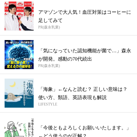
アマゾンで大人気！血圧対策はコーヒーに
足してみて
PR(森永乳業)
「気になっていた認知機能が菌で…」森永
が開発。感動の70代続出
PR(森永乳業)
「海象」←なんと読む？ 正しい意味は？
使い方、類語、英語表現も解説
LIFESTYLE
「今後ともよろしくお願いいたします。」
←どう使うのが正解？