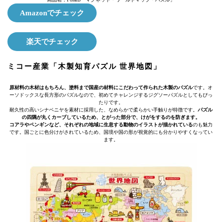
Amazonでチェック
楽天でチェック
ミコー産業「木製知育パズル 世界地図」
原材料の木材はもちろん、塗料まで国産の材料にこだわって作られた木製のパズル
です。オ
ーソドックスな長方形のパズルなので、初めてチャレンジするジグソーパズルとしてもぴっ
たりです。
耐久性の高いシナベニヤを素材に採用した、なめらかで柔らかい手触りが特徴です。
パズル
の四隅が丸くカーブしているため、とがった部分で、けがをするのを防ぎます。
コアラやペンギンなど、それぞれの地域に生息する動物のイラストが描かれている
のも魅力
です。国ごとに色分けがされているため、国境や国の形が視覚的にも分かりやすくなってい
ます。