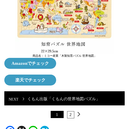
商品名：ミコー産業「木製知育パズル 世界地図」
Amazonでチェック
楽天でチェック
くもん出版「くもんの世界地図パズル」
1
2