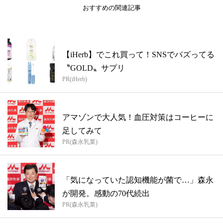
おすすめの関連記事
【iHerb】でこれ買って！SNSでバズってる
〝GOLD〟サプリ
PR(iHerb)
アマゾンで大人気！血圧対策はコーヒーに
足してみて
PR(森永乳業)
「気になっていた認知機能が菌で…」森永
が開発。感動の70代続出
PR(森永乳業)