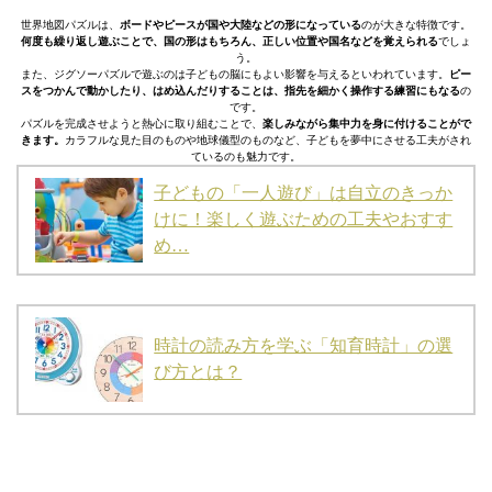
世界地図パズルは、
ボードやピースが国や大陸などの形になっている
のが大きな特徴です。
何度も繰り返し遊ぶことで、国の形はもちろん、正しい位置や国名などを覚えられる
でしょ
う。
また、ジグソーパズルで遊ぶのは子どもの脳にもよい影響を与えるといわれています。
ピー
スをつかんで動かしたり、はめ込んだりすることは、指先を細かく操作する練習にもなる
の
です。
パズルを完成させようと熱心に取り組むことで、
楽しみながら集中力を身に付けることがで
きます。
カラフルな見た目のものや地球儀型のものなど、子どもを夢中にさせる工夫がされ
ているのも魅力です。
子どもの「一人遊び」は自立のきっか
けに！楽しく遊ぶための工夫やおすす
め…
時計の読み方を学ぶ「知育時計」の選
び方とは？