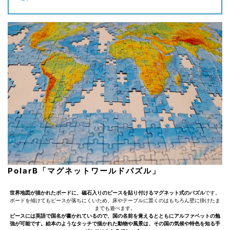
PolarB「マグネットワールドパズル」
世界地図が描かれたボードに、磁石入りのピースを貼り付けるマグネット式のパズル
です。
ボードを傾けてもピースが落ちにくいため、床やテーブルに置くのはもちろん壁に掛けたま
までも遊べます。
ピースには英語で国名が書かれているので、国の名前を覚えるとともにアルファベットの勉
強が可能です。絵本のようなタッチで描かれた動物や風景は、その国の気候や特色を知る手