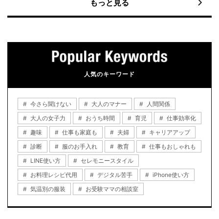
もっと見る
人気のキーワード
今さら聞けない
大人のマナー
人間関係
大人の女子力
おうち時間
育児
仕事効率化
趣味
仕事も家庭も
夫婦
キャリアアップ
診断
服のお手入れ
教育
仕事もおしゃれも
LINE使い方
セレモニースタイル
お料理レシピ代用
デジタル苦手
iPhone使い方
気温別の服装
お受験ママの相談室