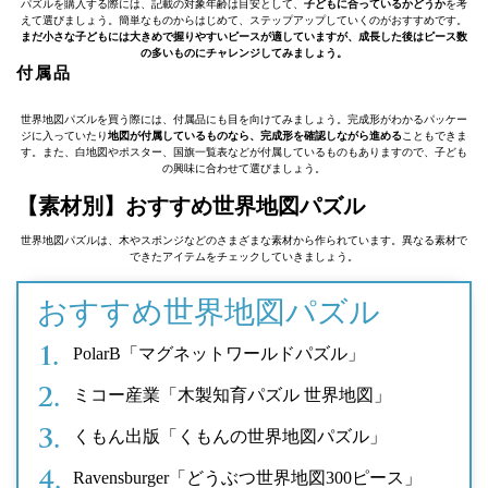
パズルを購入する際には、記載の対象年齢は目安として、
子どもに合っているかどうか
を考
えて選びましょう。簡単なものからはじめて、ステップアップしていくのがおすすめです。
まだ小さな子どもには大きめで握りやすいピースが適していますが、成長した後はピース数
の多いものにチャレンジしてみましょう。
付属品
世界地図パズルを買う際には、付属品にも目を向けてみましょう。完成形がわかるパッケー
ジに入っていたり
地図が付属しているものなら、完成形を確認しながら進める
こともできま
す。また、白地図やポスター、国旗一覧表などが付属しているものもありますので、子ども
の興味に合わせて選びましょう。
【素材別】おすすめ世界地図パズル
世界地図パズルは、木やスポンジなどのさまざまな素材から作られています。異なる素材で
できたアイテムをチェックしていきましょう。
おすすめ世界地図パズル
PolarB「マグネットワールドパズル」
ミコー産業「木製知育パズル 世界地図」
くもん出版「くもんの世界地図パズル」
Ravensburger「どうぶつ世界地図300ピース」