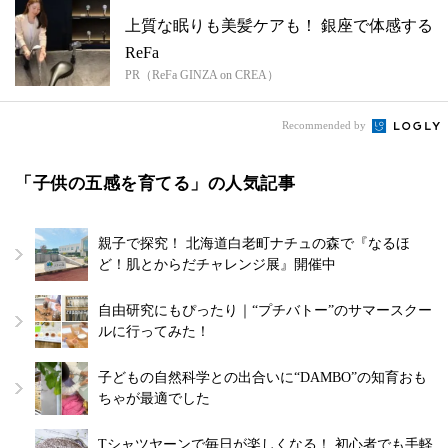
上質な眠りも美髪ケアも！ 銀座で体感する
ReFa
PR（ReFa GINZA on CREA）
Recommended by
「子供の五感を育てる」の人気記事
親子で探究！ 北海道白老町ナチュの森で『なるほ
ど！肌とからだチャレンジ展』開催中
自由研究にもぴったり｜“プチバトー”のサマースクー
ルに行ってみた！
子どもの自然科学との出合いに“DAMBO”の知育おも
ちゃが最適でした
Tシャツヤーンで毎日が楽しくなる！ 初心者でも手軽