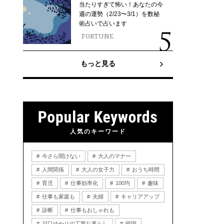
当たりすぎて怖い！あなたの今
週の運勢（2/23〜3/1）を数秘
術占いで占います
FORTUNE
もっと見る
人気のキーワード
今さら聞けない
大人のマナー
人間関係
大人の女子力
おうち時間
育児
仕事効率化
100均
趣味
仕事も家庭も
夫婦
キャリアアップ
診断
仕事もおしゃれも
川口ゆかりの丁寧な暮らし
韓国