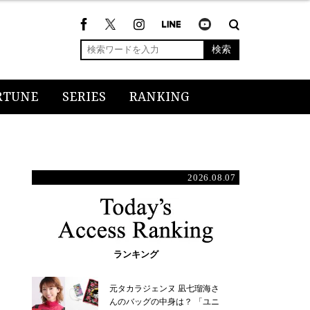
検索
RTUNE
SERIES
RANKING
2026.08.07
ランキング
元タカラジェンヌ 凪七瑠海さ
んのバッグの中身は？ 「ユニ