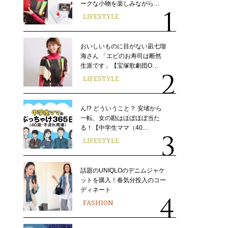
ークな小物を楽しみながら…
LIFESTYLE
おいしいものに目がない凪七瑠
海さん 「エビのお寿司は断然
生派です」【宝塚歌劇団O…
LIFESTYLE
ん!? どういうこと？ 安堵から
一転、女の勘はほぼほぼ当た
る！【中学生ママ（40…
LIFESTYLE
話題のUNIQLOのデニムジャケ
ットを購入！春気分投入のコー
ディネート
FASHION