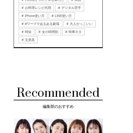
お料理レシピ代用
デジタル苦手
iPhone使い方
LINE使い方
#ワーママあるある劇場
大人かっこいい
時短
女の時間割
時事ネタ
文房具
Recommended
編集部のおすすめ