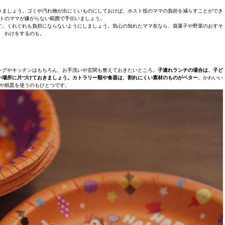
きましょう。ゴミや汚れ物が出にくいものにしておけば、ホスト役のママの負担を減らすことができ
トのママが嫌がらない範囲で手伝いましょう。
す。くれぐれも負担にならないようにしましょう。気心の知れたママ友なら、袋菓子や野菜のおすそ
わけをするのも。
ングやキッチンはもちろん、お手洗いや玄関も整えておきたいところ。
子連れランチの場合は、子ど
い場所に片づけておきましょう。カトラリー類や食器は、割れにくい素材のものがベター
。かわいい
や紙皿を使うのもひとつです。