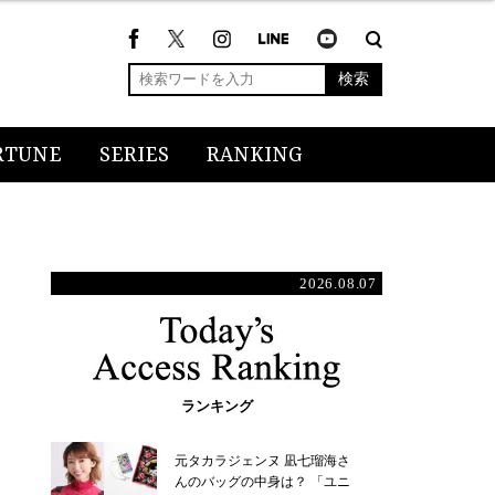
検索
RTUNE
SERIES
RANKING
2026.08.07
ランキング
元タカラジェンヌ 凪七瑠海さ
んのバッグの中身は？ 「ユニ