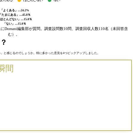
「よくある」…24.2%
「たまにある」…45.8％
ほとんどない」…15.0％
「ない」…15.0％
にDomani編集部が質問。調査設問数10問、調査回収人数110名（未回答含
む）。
？
」と感じるのでしょうか。特に多かった意見を4つピックアップしました。
瞬間