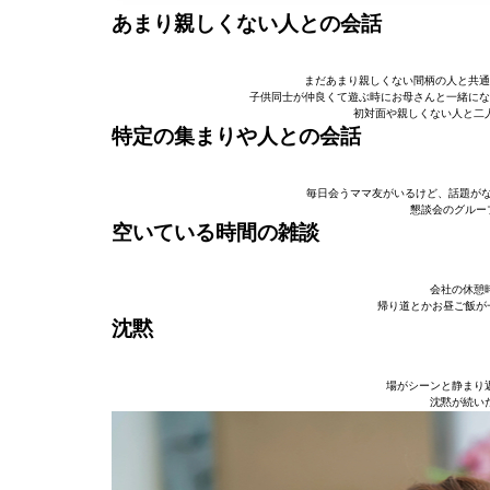
あまり親しくない人との会話
まだあまり親しくない間柄の人と共通
子供同士が仲良くて遊ぶ時にお母さんと一緒にな
初対面や親しくない人と二人
特定の集まりや人との会話
毎日会うママ友がいるけど、話題がな
懇談会のグルー
空いている時間の雑談
会社の休憩時
帰り道とかお昼ご飯が
沈黙
場がシーンと静まり返
沈黙が続いた