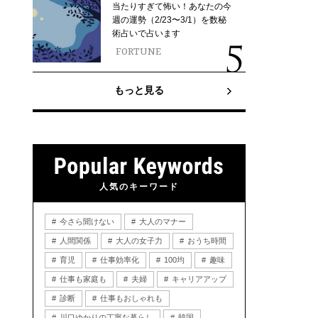
当たりすぎて怖い！あなたの今
週の運勢（2/23〜3/1）を数秘
術占いで占います
FORTUNE
もっと見る
人気のキーワード
今さら聞けない
大人のマナー
人間関係
大人の女子力
おうち時間
育児
仕事効率化
100均
趣味
仕事も家庭も
夫婦
キャリアアップ
診断
仕事もおしゃれも
川口ゆかりの丁寧な暮らし
韓国