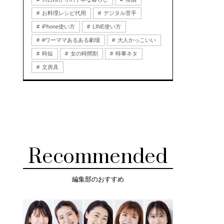
お料理レシピ代用
デジタル苦手
iPhone使い方
LINE使い方
#ワーママあるある劇場
大人かっこいい
時短
女の時間割
時事ネタ
文房具
Recommended
編集部のおすすめ