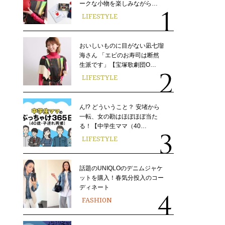
ークな小物を楽しみながら…
LIFESTYLE
おいしいものに目がない凪七瑠
海さん 「エビのお寿司は断然
生派です」【宝塚歌劇団O…
LIFESTYLE
ん!? どういうこと？ 安堵から
一転、女の勘はほぼほぼ当た
る！【中学生ママ（40…
LIFESTYLE
話題のUNIQLOのデニムジャケ
ットを購入！春気分投入のコー
ディネート
FASHION