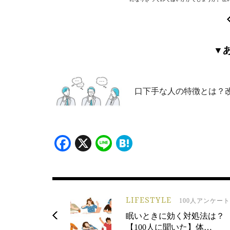
▼
口下手な人の特徴とは？
Facebook
X
Line
Hatena
LIFESTYLE
100人アンケート
眠いときに効く対処法は？
【100人に聞いた】体…