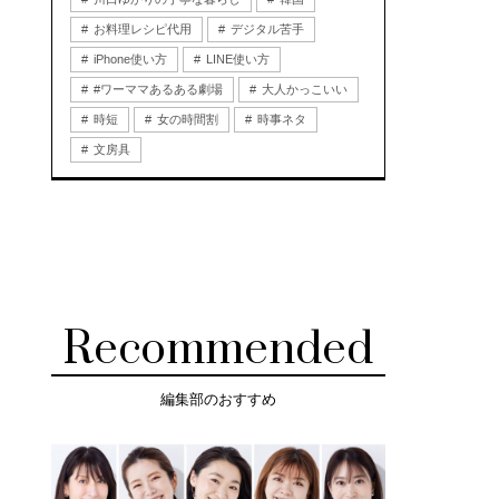
お料理レシピ代用
デジタル苦手
iPhone使い方
LINE使い方
#ワーママあるある劇場
大人かっこいい
時短
女の時間割
時事ネタ
文房具
Recommended
編集部のおすすめ