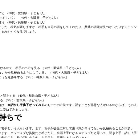
る （30代・愛知県・子ども1人）
けていく。 （40代・大阪府・子ども2人）
う （40代・兵庫県・子ども1人）
ました。根気が要りますが、相手も自分の話をしてくれたり、共通の話題が見つかったりするチャン
生まれやすくなるでしょう。
けるので、相手の出方を見る （30代・新潟県・子ども2人）
いかを見極めるようにしている。 （40代・大阪府・子ども2人）
うな返答をする （30代・神奈川県・子ども3人）
と話をする （40代・和歌山県・子ども2人）
る （30代・熊本県・子ども3人）
合は、
会話から半歩下がってみる
のも一つの方法です。話すことが得意な人がいるのならば、その人
に委ねてみましょう。
持ちで
が苦手という人もいます。まず、相手が会話に対して乗り気かそうでないか見極めることが大切。
ります。ポジティブな姿勢だと感じたら、会話上手になるステップだと思って、聞き上手・話し上手
の中のこと、身の回りのもの、お天気と、話題はあふれています。