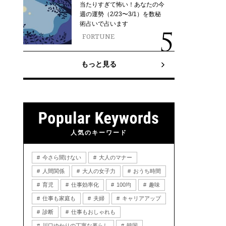
当たりすぎて怖い！あなたの今
週の運勢（2/23〜3/1）を数秘
術占いで占います
FORTUNE
もっと見る
人気のキーワード
今さら聞けない
大人のマナー
人間関係
大人の女子力
おうち時間
育児
仕事効率化
100均
趣味
仕事も家庭も
夫婦
キャリアアップ
診断
仕事もおしゃれも
川口ゆかりの丁寧な暮らし
韓国