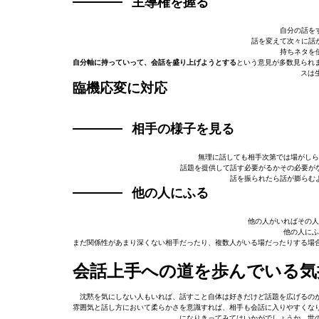
主導権を握る
自分の話をす
話を変えて次々に話か
持ちネタを使
自分軸に持っていって、会話を盛り上げようとする
という意見が多数見られ
スは
臨機応変に対応
相手の様子を見る
無理に話しても相手次第では場がしら
話題を提供して話す必要がるかその必要がな
話を振られたら話が膨らむよ
他の人にふる
他の人がいればその人
他の人にふ
まだ関係性があまり深くない相手だったり、複数人がいる場だったりする場
会話上手への道を歩んでいる気
沈黙を気にしない人もいれば、話すこと自体は好きだけど話題を広げるの
雰囲気と話し方において柔らかさを意識すれば、相手も会話に入りやすくな
になりきってみてはいかがでしょうか。世