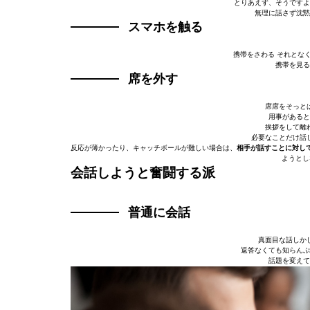
とりあえず、そうですよ
無理に話さず沈黙
スマホを触る
携帯をさわる それとなく
携帯を見る
席を外す
席席をそっとは
用事があると
挨拶をして離れ
必要なことだけ話し
反応が薄かったり、キャッチボールが難しい場合は、
相手が話すことに対し
ようとし
会話しようと奮闘する派
普通に会話
真面目な話しかし
返答なくても知らんぷ
話題を変えて