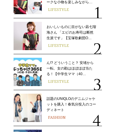
ークな小物を楽しみながら…
LIFESTYLE
おいしいものに目がない凪七瑠
海さん 「エビのお寿司は断然
生派です」【宝塚歌劇団O…
LIFESTYLE
ん!? どういうこと？ 安堵から
一転、女の勘はほぼほぼ当た
る！【中学生ママ（40…
LIFESTYLE
話題のUNIQLOのデニムジャケ
ットを購入！春気分投入のコー
ディネート
FASHION