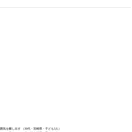
囲気を醸し出す （30代・宮崎県・子ども3人）