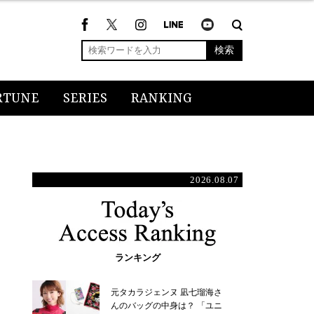
検索
RTUNE
SERIES
RANKING
2026.08.07
ランキング
元タカラジェンヌ 凪七瑠海さ
んのバッグの中身は？ 「ユニ