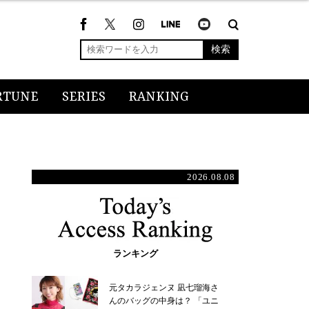
検索
RTUNE
SERIES
RANKING
2026.08.08
ランキング
元タカラジェンヌ 凪七瑠海さ
んのバッグの中身は？ 「ユニ