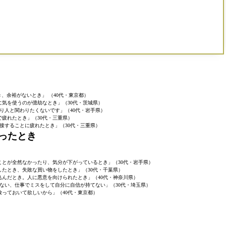
、余裕がないとき」 （40代・東京都）
に気を使うのが億劫なとき」（30代・茨城県）
り人と関わりたくないです」（40代・岩手県）
で疲れたとき」（30代・三重県）
接することに疲れたとき」（30代・三重県）
ったとき
とが全然なかったり、気分が下がっているとき」（30代・岩手県）
したとき、失敗な買い物をしたとき」（30代・千葉県）
込んだとき。人に悪意を向けられたとき」（40代・神奈川県）
ない、仕事でミスをして自分に自信が持てない」（30代・埼玉県）
放っておいて欲しいから」（40代・東京都）