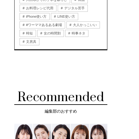
お料理レシピ代用
デジタル苦手
iPhone使い方
LINE使い方
#ワーママあるある劇場
大人かっこいい
時短
女の時間割
時事ネタ
文房具
Recommended
編集部のおすすめ