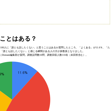
ことはある？
00人に「誰とも話したくない」と思うことはあるか質問したところ、「よくある」が11.6％、「た
果に。「誰とも話したくない」と感じる瞬間がある人の方が多数派となりました。
にDomani編集部が質問。調査設問数10問、調査回収人数110名（未回答含む）。