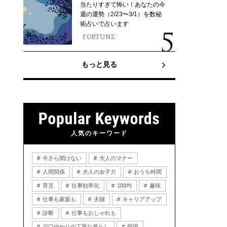
当たりすぎて怖い！あなたの今
週の運勢（2/23〜3/1）を数秘
術占いで占います
FORTUNE
もっと見る
人気のキーワード
今さら聞けない
大人のマナー
人間関係
大人の女子力
おうち時間
育児
仕事効率化
100均
趣味
仕事も家庭も
夫婦
キャリアアップ
診断
仕事もおしゃれも
川口ゆかりの丁寧な暮らし
韓国