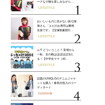
ークな小物を楽しみながら…
LIFESTYLE
おいしいものに目がない凪七瑠
海さん 「エビのお寿司は断然
生派です」【宝塚歌劇団O…
LIFESTYLE
ん!? どういうこと？ 安堵から
一転、女の勘はほぼほぼ当た
る！【中学生ママ（40…
LIFESTYLE
話題のUNIQLOのデニムジャケ
ットを購入！春気分投入のコー
ディネート
FASHION