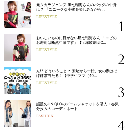
元タカラジェンヌ 凪七瑠海さんのバッグの中身
は？ 「ユニークな小物を楽しみながら…
LIFESTYLE
おいしいものに目がない凪七瑠海さん 「エビの
お寿司は断然生派です」【宝塚歌劇団O…
LIFESTYLE
ん!? どういうこと？ 安堵から一転、女の勘はほ
ぼほぼ当たる！【中学生ママ（40…
LIFESTYLE
話題のUNIQLOのデニムジャケットを購入！春気
分投入のコーディネート
FASHION