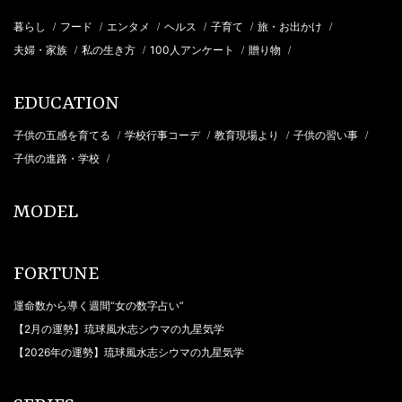
暮らし
フード
エンタメ
ヘルス
子育て
旅・お出かけ
/
/
/
/
/
/
夫婦・家族
私の生き方
100人アンケート
贈り物
/
/
/
/
EDUCATION
子供の五感を育てる
学校行事コーデ
教育現場より
子供の習い事
/
/
/
/
子供の進路・学校
/
MODEL
FORTUNE
運命数から導く週間“女の数字占い”
【2月の運勢】琉球風水志シウマの九星気学
【2026年の運勢】琉球風水志シウマの九星気学