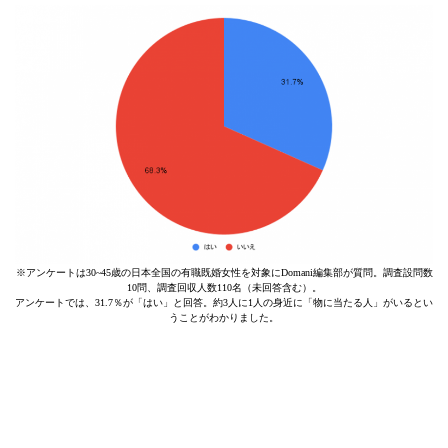
※アンケートは30~45歳の日本全国の有職既婚女性を対象にDomani編集部が質問。調査設問数
10問、調査回収人数110名（未回答含む）。
アンケートでは、31.7％が「はい」と回答。約3人に1人の身近に「物に当たる人」がいるとい
うことがわかりました。