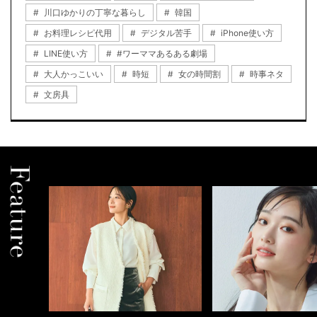
川口ゆかりの丁寧な暮らし
韓国
お料理レシピ代用
デジタル苦手
iPhone使い方
LINE使い方
#ワーママあるある劇場
大人かっこいい
時短
女の時間割
時事ネタ
文房具