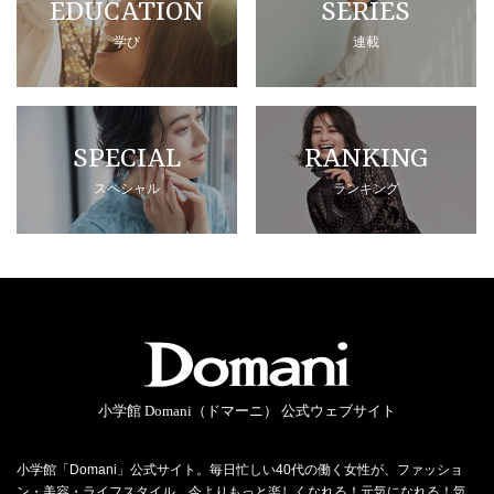
EDUCATION
SERIES
学び
連載
SPECIAL
RANKING
スペシャル
ランキング
小学館 Domani（ドマーニ） 公式ウェブサイト
小学館「Domani」公式サイト。毎日忙しい40代の働く女性が、ファッショ
ン・美容・ライフスタイル…今よりもっと楽しくなれる！元気になれる！気