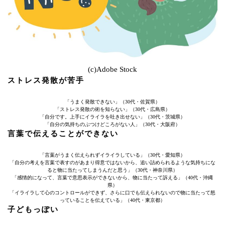
(c)Adobe Stock
ストレス発散が苦手
「うまく発散できない」（30代・佐賀県）
「ストレス発散の術を知らない」（30代・広島県）
「自分です。上手にイライラを吐き出せない」（30代・茨城県）
「自分の気持ちのぶつけどころがない人」（30代・大阪府）
言葉で伝えることができない
「言葉がうまく伝えられずイライラしている」（30代・愛知県）
「自分の考えを言葉で表すのがあまり得意ではないから、追い詰められるような気持ちにな
ると物に当たってしまうんだと思う」（30代・神奈川県）
「感情的になって、言葉で意思表示ができないから、物に当たって訴える」（40代・沖縄
県）
「イライラして心のコントロールができず、さらに口でも伝えられないので物に当たって怒
っていることを伝えている」（40代・東京都）
子どもっぽい