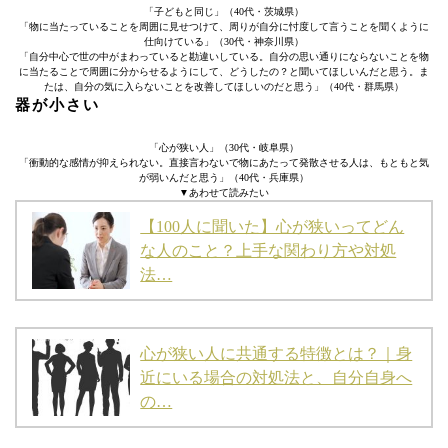
「子どもと同じ」（40代・茨城県）
「物に当たっていることを周囲に見せつけて、周りが自分に忖度して言うことを聞くように
仕向けている」（30代・神奈川県）
「自分中心で世の中がまわっていると勘違いしている。自分の思い通りにならないことを物
に当たることで周囲に分からせるようにして、どうしたの？と聞いてほしいんだと思う。ま
たは、自分の気に入らないことを改善してほしいのだと思う」（40代・群馬県）
器が小さい
「心が狭い人」（30代・岐阜県）
「衝動的な感情が抑えられない。直接言わないで物にあたって発散させる人は、もともと気
が弱いんだと思う」（40代・兵庫県）
▼あわせて読みたい
【100人に聞いた】心が狭いってどん
な人のこと？上手な関わり方や対処
法…
心が狭い人に共通する特徴とは？｜身
近にいる場合の対処法と、自分自身へ
の…