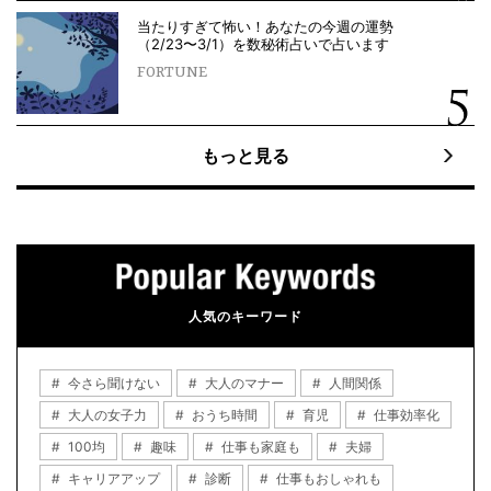
当たりすぎて怖い！あなたの今週の運勢
（2/23〜3/1）を数秘術占いで占います
FORTUNE
もっと見る
人気のキーワード
今さら聞けない
大人のマナー
人間関係
大人の女子力
おうち時間
育児
仕事効率化
100均
趣味
仕事も家庭も
夫婦
キャリアアップ
診断
仕事もおしゃれも