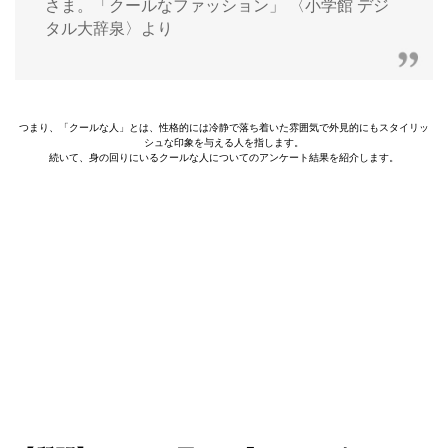
さま。「クールなファッション」 〈小学館 デジ
タル大辞泉〉より
つまり、「クールな人」とは、性格的には冷静で落ち着いた雰囲気で外見的にもスタイリッ
シュな印象を与える人を指します。
続いて、身の回りにいるクールな人についてのアンケート結果を紹介します。