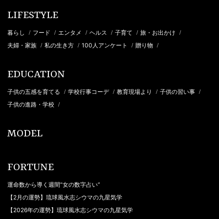
LIFESTYLE
暮らし
フード
エンタメ
ヘルス
子育て
旅・お出かけ
/
/
/
/
/
/
夫婦・家族
私の生き方
100人アンケート
贈り物
/
/
/
/
EDUCATION
子供の五感を育てる
学校行事コーデ
教育現場より
子供の習い事
/
/
/
/
子供の進路・学校
/
MODEL
FORTUNE
運命数から導く週間“女の数字占い”
【2月の運勢】琉球風水志シウマの九星気学
【2026年の運勢】琉球風水志シウマの九星気学