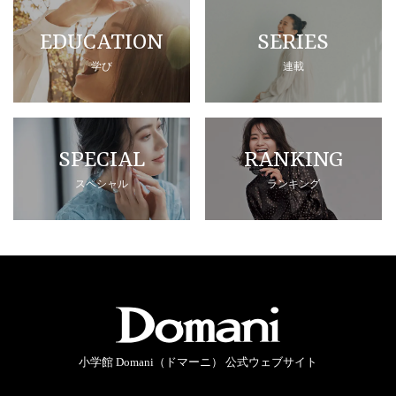
EDUCATION
SERIES
学び
連載
SPECIAL
RANKING
スペシャル
ランキング
小学館 Domani（ドマーニ） 公式ウェブサイト