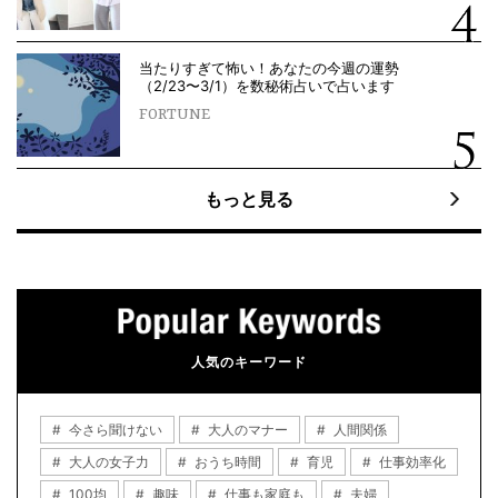
当たりすぎて怖い！あなたの今週の運勢
（2/23〜3/1）を数秘術占いで占います
FORTUNE
もっと見る
人気のキーワード
今さら聞けない
大人のマナー
人間関係
大人の女子力
おうち時間
育児
仕事効率化
100均
趣味
仕事も家庭も
夫婦