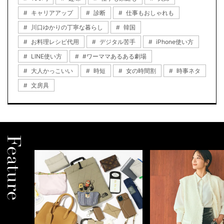
キャリアアップ
診断
仕事もおしゃれも
川口ゆかりの丁寧な暮らし
韓国
お料理レシピ代用
デジタル苦手
iPhone使い方
LINE使い方
#ワーママあるある劇場
大人かっこいい
時短
女の時間割
時事ネタ
文房具