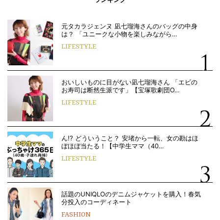
元タカラジェンヌ 凪七瑠海さんのバッグの中身
は？ 「ユニークな小物を楽しみながら…
LIFESTYLE
おいしいものに目がない凪七瑠海さん 「エビの
お寿司は断然生派です」【宝塚歌劇団O…
LIFESTYLE
ん!? どういうこと？ 安堵から一転、女の勘はほ
ぼほぼ当たる！【中学生ママ（40…
LIFESTYLE
話題のUNIQLOのデニムジャケットを購入！春気
分投入のコーディネート
FASHION