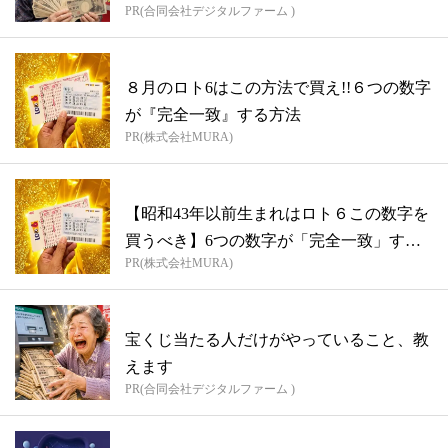
PR(合同会社デジタルファーム )
８月のロト6はこの方法で買え!!６つの数字
が『完全一致』する方法
PR(株式会社MURA)
【昭和43年以前生まれはロト６この数字を
買うべき】6つの数字が「完全一致」する
PR(株式会社MURA)
方...
宝くじ当たる人だけがやっていること、教
えます
PR(合同会社デジタルファーム )