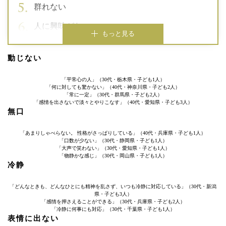
群れない
人に興味がない
もっと見る
動じない
「平常心の人」（30代・栃木県・子ども1人）
「何に対しても驚かない」（40代・神奈川県・子ども2人）
「常に一定」（30代・群馬県・子ども2人）
「感情を出さないで淡々とやりこなす」（40代・愛知県・子ども3人）
無口
「あまりしゃべらない。 性格がさっぱりしている」（40代・兵庫県・子ども1人）
「口数が少ない」（30代・静岡県・子ども1人）
「大声で笑わない」（30代・愛知県・子ども1人）
「物静かな感じ」（30代・岡山県・子ども1人）
冷静
「どんなときも、どんなひとにも精神を乱さず、いつも冷静に対応している」（30代・新潟
県・子ども3人）
「感情を押さえることができる」（30代・兵庫県・子ども2人）
「冷静に何事にも対応」（30代・千葉県・子ども1人）
表情に出ない