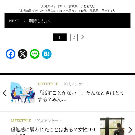
「人見知り」（30代・茨城県・子ども2人）
「本当は恥ずかしがり屋なのでは？と思う」（40代・群馬県・子ども2人）
期待しない
1
2
Facebook
X
Line
Hatena
LIFESTYLE
100人アンケート
「話すことがない…」そんなときはどう
する？みん…
LIFESTYLE
100人アンケート
虚無感に襲われたことはある？女性100