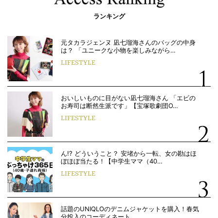
ランキング
元タカラジェンヌ 凪七瑠海さんのバッグの中身
は？ 「ユニークな小物を楽しみながら…
LIFESTYLE
おいしいものに目がない凪七瑠海さん 「エビの
お寿司は断然生派です」【宝塚歌劇団O…
LIFESTYLE
ん!? どういうこと？ 安堵から一転、女の勘はほ
ぼほぼ当たる！【中学生ママ（40…
LIFESTYLE
話題のUNIQLOのデニムジャケットを購入！春気
分投入のコーディネート