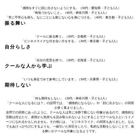
「感情をすぐに顔に出さないようにする」（30代・愛知県・子ども1人）
「怖気づかないこと」（40代・神奈川県・子ども1人）
「常に平常心を保ち、なにごとにも動じない心を身につける」（40代・東京都・子ども3人）
振る舞い
「クールに振る舞う」（30代・京都府・子ども3人）
「ビジネスライクな付き合い方をする」（30代・東京都・子ども2人）
自分らしさ
「自分の意思を持つ」（30代・北海道・子ども2人）
クールな人から学ぶ
「いつも身近でみて参考にしています」（30代・兵庫県・子ども2人）
期待しない
「何も期待をしない」（30代・神奈川県・子ども1人）
「クールな人になるには？」の設問では、「感情的にならない」や「顔に出さない」の回答
が多く集まりました。
全問での回答にあったように、クールな人は常に冷静で動じない印象があるので、感情的な
言動は控えたり、表情から気持ちを読み取られないようにすることでクールな人というイメ
ージになれるかもしれません。その他には、「ビジネスライク」の回答もありました。なん
でもあけっぴろげにするよりも、一線引いた対応をしたり、私的な言動をしないことで、振
る舞いがクールな印象になるようです。