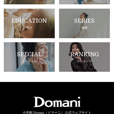
EDUCATION
SERIES
学び
連載
SPECIAL
RANKING
スペシャル
ランキング
小学館 Domani（ドマーニ） 公式ウェブサイト