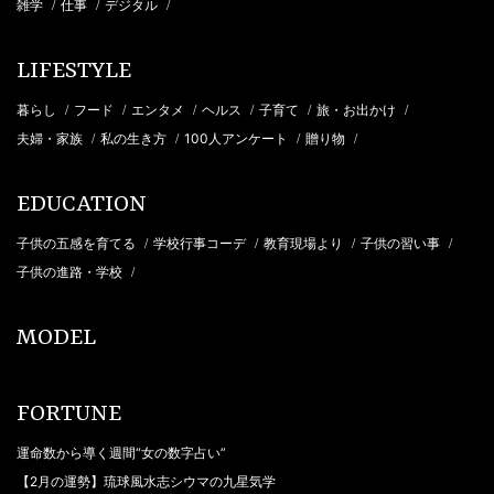
雑学
仕事
デジタル
/
/
/
LIFESTYLE
暮らし
フード
エンタメ
ヘルス
子育て
旅・お出かけ
/
/
/
/
/
/
夫婦・家族
私の生き方
100人アンケート
贈り物
/
/
/
/
EDUCATION
子供の五感を育てる
学校行事コーデ
教育現場より
子供の習い事
/
/
/
/
子供の進路・学校
/
MODEL
FORTUNE
運命数から導く週間“女の数字占い”
【2月の運勢】琉球風水志シウマの九星気学