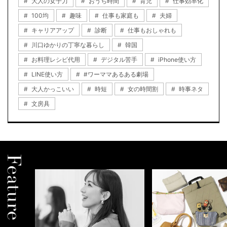
大人の女子力
おうち時間
育児
仕事効率化
100均
趣味
仕事も家庭も
夫婦
キャリアアップ
診断
仕事もおしゃれも
川口ゆかりの丁寧な暮らし
韓国
お料理レシピ代用
デジタル苦手
iPhone使い方
LINE使い方
#ワーママあるある劇場
大人かっこいい
時短
女の時間割
時事ネタ
文房具