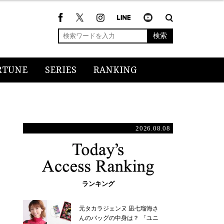
検索
RTUNE
SERIES
RANKING
2026.08.08
ランキング
元タカラジェンヌ 凪七瑠海さ
んのバッグの中身は？ 「ユニ