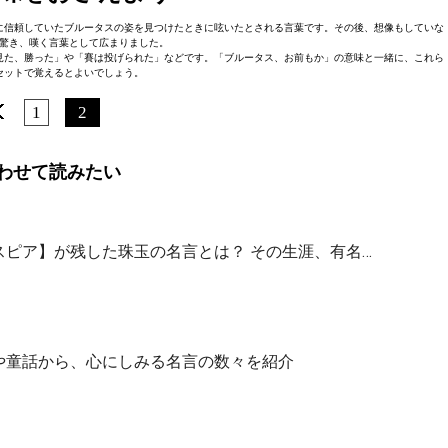
に信頼していたブルータスの姿を見つけたときに呟いたとされる言葉です。その後、想像もしていな
驚き、嘆く言葉として広まりました。
見た、勝った」や「賽は投げられた」などです。「ブルータス、お前もか」の意味と一緒に、これら
セットで覚えるとよいでしょう。
1
2
わせて読みたい
ピア】が残した珠玉の名言とは？ その生涯、有名…
や童話から、心にしみる名言の数々を紹介