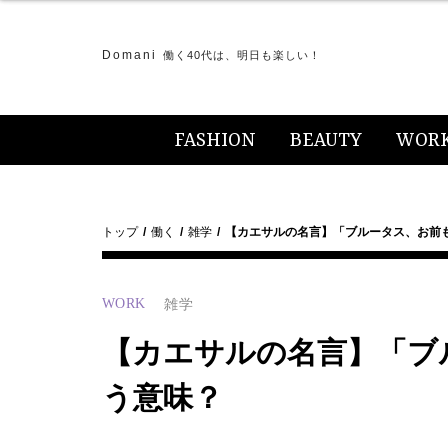
Domani
働く40代は、明日も楽しい！
FASHION
BEAUTY
WOR
トップ
働く
雑学
【カエサルの名言】「ブルータス、お前
WORK
雑学
【カエサルの名言】「ブ
う意味？