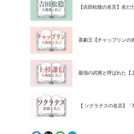
【吉田松陰の名言】名だ
喜劇王【チャップリンの
最強の武将と呼ばれた【
【 ソクラテスの名言】「