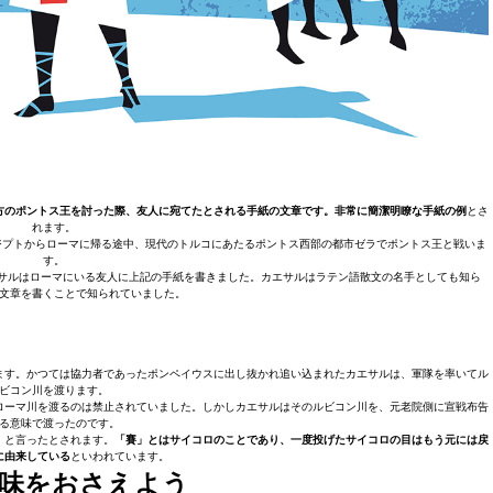
方のポントス王を討った際、友人に宛てたとされる手紙の文章です。非常に簡潔明瞭な手紙の例
とさ
れます。
ジプトからローマに帰る途中、現代のトルコにあたるポントス西部の都市ゼラでポントス王と戦いま
す。
サルはローマにいる友人に上記の手紙を書きました。カエサルはラテン語散文の名手としても知ら
文章を書くことで知られていました。
ます。かつては協力者であったポンペイウスに出し抜かれ追い込まれたカエサルは、軍隊を率いてル
ビコン川を渡ります。
ローマ川を渡るのは禁止されていました。しかしカエサルはそのルビコン川を、元老院側に宣戦布告
る意味で渡ったのです。
」と言ったとされます。
「賽」とはサイコロのことであり、一度投げたサイコロの目はもう元には戻
に由来している
といわれています。
味をおさえよう