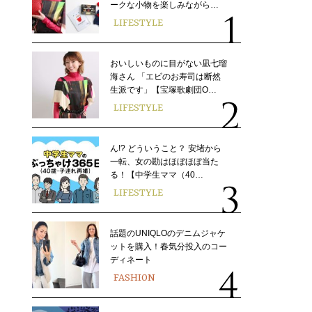
ークな小物を楽しみながら…
LIFESTYLE
おいしいものに目がない凪七瑠
海さん 「エビのお寿司は断然
生派です」【宝塚歌劇団O…
LIFESTYLE
ん!? どういうこと？ 安堵から
一転、女の勘はほぼほぼ当た
る！【中学生ママ（40…
LIFESTYLE
話題のUNIQLOのデニムジャケ
ットを購入！春気分投入のコー
ディネート
FASHION