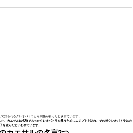
して知られるクレオパトラとも関係があったとされています。
した。
カエサルは劣勢であったクレオパトラを救うためにエジプトを訪れ、その後クレオパトラはカ
子を産んだといわれています
。
のカエサルの名言2つ