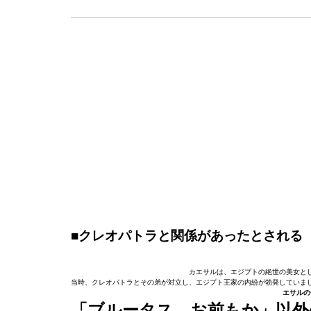
■クレオパトラと関係があったとされる
カエサルは、エジプトの絶世の美女と
当時、クレオパトラとその弟が対立し、エジプト王家の内紛が勃発していま
エサルの
「ブルータス、お前もか」以外