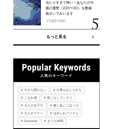
当たりすぎて怖い！あなたの今
週の運勢（2/23〜3/1）を数秘
術占いで占います
FORTUNE
もっと見る
人気のキーワード
今さら聞けない
仕事もおしゃれも
こなれ感
着こなしマンネリ
大人の女子力
働く私にごほうび
大人のマナー
ほめられアイテム
Domanist
おうち時間