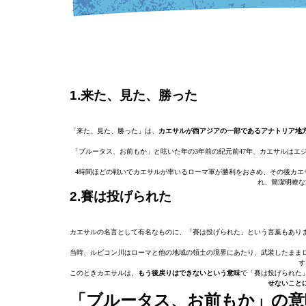
1.来た、見た、勝った
「来た、見た、勝った」は、
カエサルが西アジアの一部であるアナトリア地
「ブルータス、お前もか」と呟いた年の3年前の紀元前47年、カエサルはエ
4時間ほどの戦いでカエサルが率いるローマ軍が勝利をおさめ、その後カエ
れ、簡潔明瞭な
2.賽は投げられた
カエサルの名言として有名なものに、「賽は投げられた」という言葉もあり
当時、ルビコン川はローマと他の地域の領土の境界にあたり、武装したまま
す
このときカエサルは、
もう後戻りはできないという意味
で「賽は投げられた
せないこと
「ブルータス、お前もか」の意