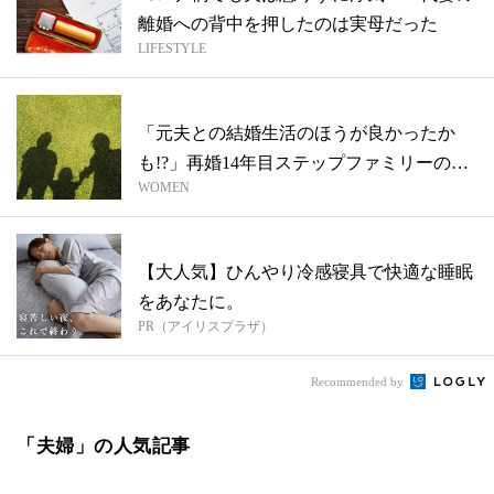
離婚への背中を押したのは実母だった
LIFESTYLE
「元夫との結婚生活のほうが良かったか
も!?」再婚14年目ステップファミリーの実
WOMEN
情...
【大人気】ひんやり冷感寝具で快適な睡眠
をあなたに。
PR（アイリスプラザ）
Recommended by
「夫婦」の人気記事