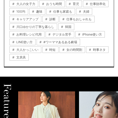
大人の女子力
おうち時間
育児
仕事効率化
100均
趣味
仕事も家庭も
夫婦
キャリアアップ
診断
仕事もおしゃれも
川口ゆかりの丁寧な暮らし
韓国
お料理レシピ代用
デジタル苦手
iPhone使い方
LINE使い方
#ワーママあるある劇場
大人かっこいい
時短
女の時間割
時事ネタ
文房具