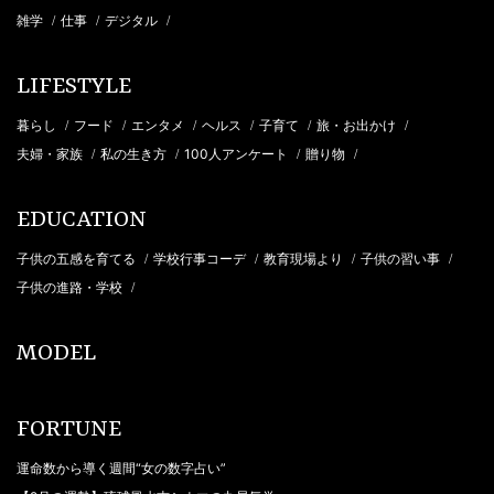
雑学
仕事
デジタル
/
/
/
LIFESTYLE
暮らし
フード
エンタメ
ヘルス
子育て
旅・お出かけ
/
/
/
/
/
/
夫婦・家族
私の生き方
100人アンケート
贈り物
/
/
/
/
EDUCATION
子供の五感を育てる
学校行事コーデ
教育現場より
子供の習い事
/
/
/
/
子供の進路・学校
/
MODEL
FORTUNE
運命数から導く週間“女の数字占い”