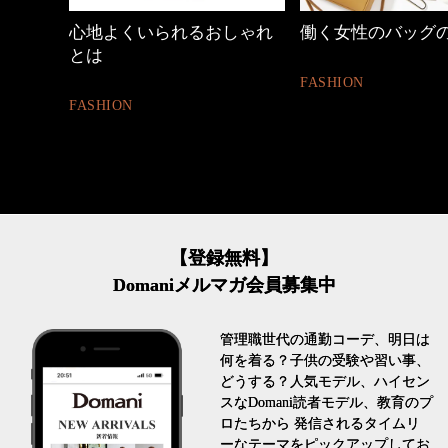
しゃれ
働く女性のバッグの中身
40代の小顔メイク
FASHION
BEAUTY
【登録無料】
Domaniメルマガ会員募集中
管理職世代の通勤コーデ、明日は
何を着る？子供の受験や習い事、
どうする？人気モデル、ハイセン
スなDomani読者モデル、教育のプ
ロたちから 発信されるタイムリ
ーなテーマをピックアップしてお