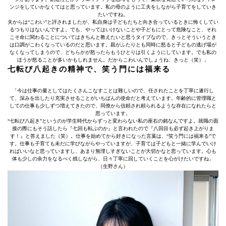
ンジをしていかなくてはと思っています。私の母のように工夫をしながら子育てをしていき
たいですね。
夫からは“こわい”と評されましたが、私自身は子どもたちと向き合っているときに怖くしてい
るつもりはないんですよ。でも、やってはいけないことや子どもにとって危険なこと、それ
こそ命に関わることについてはきちんと教えたいと思うタイプなので、きっとそういうとき
は口調がこわくなっているのだと思います。親がふたりとも同時に怒ると子どもの逃げ場が
なくなってしまうので、どちらかが怒ったらもうひとりは引くようにしています。でも私の
ほうが怒ることが多いかもしれません。だからこわいんでしょうね、きっと（笑）」
七転び八起きの精神で、笑う門には福来る
「今は仕事の量としてはたくさんこなすことは難しいので、任されたことを丁寧に遂行し
て、深みを出したり充実させることがいちばんの使命だと考えています。年齢的に管理職と
しての仕事も少しずつ増えてきたので、同僚から信頼され頼られるような存在になれたらと
思っています。
“七転び八起き”というのが学生時代からずっと変わらない私の座右の銘なんですよ。就職の面
接の際にもそう話したら『七回も転ぶのか』と言われたので『八回目も必ず起き上がりま
す！』と答えました（笑）。仕事を始めてから好きになった言葉は、“笑う門には福来る”で
す。仕事も子育ても未だに学びながらやっていますが、子育ては子どもと一緒に学んでいけ
ればいいなと思っていますし、あまり無理しすぎないことが大切かなと思っています。心も
体も少しの余力をなるべく残しながら、日々丁寧に回していくことを心がけたいですね」
（生野さん）