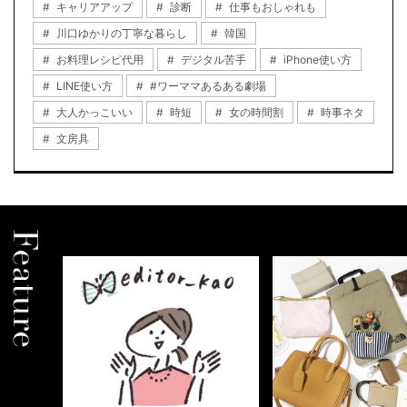
キャリアアップ
診断
仕事もおしゃれも
川口ゆかりの丁寧な暮らし
韓国
お料理レシピ代用
デジタル苦手
iPhone使い方
LINE使い方
#ワーママあるある劇場
大人かっこいい
時短
女の時間割
時事ネタ
文房具