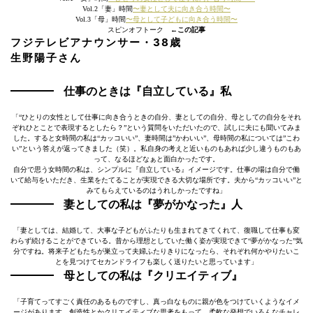
Vol.2「妻」時間
〜妻として夫に向き合う時間〜
Vol.3「母」時間
〜母として子どもに向き合う時間〜
スピンオフトーク
←この記事
フジテレビアナウンサー・38歳
生野陽子さん
仕事のときは『自立している』私
「“ひとりの女性として仕事に向き合うときの自分、妻としての自分、母としての自分をそれ
ぞれひとことで表現するとしたら？”という質問をいただいたので、試しに夫にも聞いてみま
した。すると女時間の私は“カッコいい”、妻時間は”かわいい”、母時間の私については”こわ
い”という答えが返ってきました（笑）。私自身の考えと近いものもあれば少し違うものもあ
って、なるほどなぁと面白かったです。
自分で思う女時間の私は、シンプルに『自立している』イメージです。仕事の場は自分で働
いて給与をいただき、生業をたてることが実現できる大切な場所です。夫から“カッコいい”と
みてもらえているのはうれしかったですね」
妻としての私は『夢がかなった』人
「妻としては、結婚して、大事な子どもがふたりも生まれてきてくれて、復職して仕事も変
わらず続けることができている。昔から理想としていた働く姿が実現できて“夢がかなった”気
分ですね。将来子どもたちが巣立って夫婦ふたりきりになったら、それぞれ何かやりたいこ
とを見つけてセカンドライフも楽しく送りたいと思っています」
母としての私は『クリエイティブ』
「子育てってすごく責任のあるものですし、真っ白なものに親が色をつけていくようなイメ
ージがあります。創造性とかクリエイティブな思考をもって、柔軟な発想でいろんなチャレ