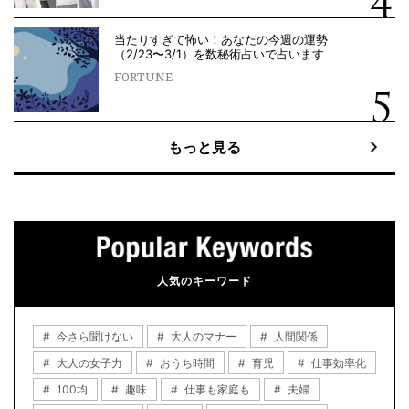
当たりすぎて怖い！あなたの今週の運勢
（2/23〜3/1）を数秘術占いで占います
FORTUNE
もっと見る
人気のキーワード
今さら聞けない
大人のマナー
人間関係
大人の女子力
おうち時間
育児
仕事効率化
100均
趣味
仕事も家庭も
夫婦