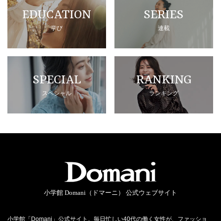
EDUCATION
SERIES
学び
連載
SPECIAL
RANKING
スペシャル
ランキング
小学館 Domani（ドマーニ） 公式ウェブサイト
小学館「Domani」公式サイト。毎日忙しい40代の働く女性が、ファッショ