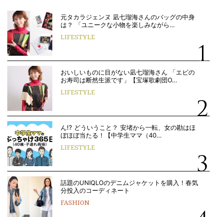
元タカラジェンヌ 凪七瑠海さんのバッグの中身
は？ 「ユニークな小物を楽しみながら…
LIFESTYLE
おいしいものに目がない凪七瑠海さん 「エビの
お寿司は断然生派です」【宝塚歌劇団O…
LIFESTYLE
ん!? どういうこと？ 安堵から一転、女の勘はほ
ぼほぼ当たる！【中学生ママ（40…
LIFESTYLE
話題のUNIQLOのデニムジャケットを購入！春気
分投入のコーディネート
FASHION