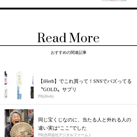
Read More
おすすめの関連記事
【iHerb】でこれ買って！SNSでバズってる
〝GOLD〟サプリ
PR(iHerb)
同じ宝くじなのに、当たる人と外れる人の
違い実は“ここ”でした
PR(合同会社デジタルファーム )