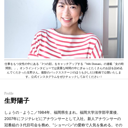
仕事をもつ女性の中にある「3つの顔」をキャッチアップする『Web Domani』の連載「女の時
間割。」。オンラインインタビューでは貴重な時間の中にぎゅっとたくさんのお話を詰め込
んでくださった生野さん。撮影のバックスステージのほうも少しだけ動画で公開いたしま
す。公式インスタグラムをぜひチェックしてみてください！
Profile
生野陽子
しょうの・ようこ／1984年、福岡県生まれ。福岡大学法学部卒業後、
2007年にフジテレビにアナウンサーとして入社。新人アナウンサーの
冠番組の３代目司会を務め、“ショーパン”の愛称で人気を集める。その