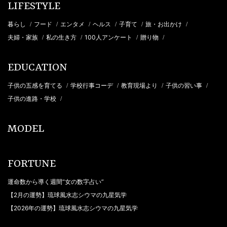
LIFESTYLE
暮らし
フード
エンタメ
ヘルス
子育て
旅・お出かけ
/
/
/
/
/
/
夫婦・家族
私の生き方
100人アンケート
贈り物
/
/
/
/
EDUCATION
子供の五感を育てる
学校行事コーデ
教育現場より
子供の習い事
/
/
/
/
子供の進路・学校
/
MODEL
FORTUNE
運命数から導く週間“女の数字占い”
【2月の運勢】琉球風水志シウマの九星気学
【2026年の運勢】琉球風水志シウマの九星気学