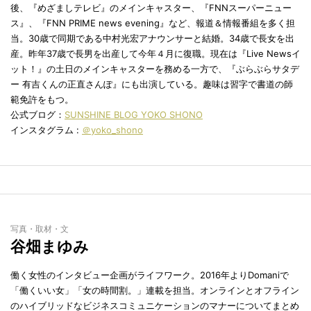
後、『めざましテレビ』のメインキャスター、『FNNスーパーニュー
ス』、『FNN PRIME news evening』など、報道＆情報番組を多く担
当。30歳で同期である中村光宏アナウンサーと結婚。34歳で長女を出
産。昨年37歳で長男を出産して今年４月に復職。現在は『Live Newsイ
ット！』の土日のメインキャスターを務める一方で、『ぶらぶらサタデ
ー 有吉くんの正直さんぽ』にも出演している。趣味は習字で書道の師
範免許をもつ。
公式ブログ：
SUNSHINE BLOG YOKO SHONO
インスタグラム :
＠yoko_shono
写真・取材・文
谷畑まゆみ
働く女性のインタビュー企画がライフワーク。2016年よりDomaniで
「働くいい女」「女の時間割。」連載を担当。オンラインとオフライン
のハイブリッドなビジネスコミュニケーションのマナーについてまとめ