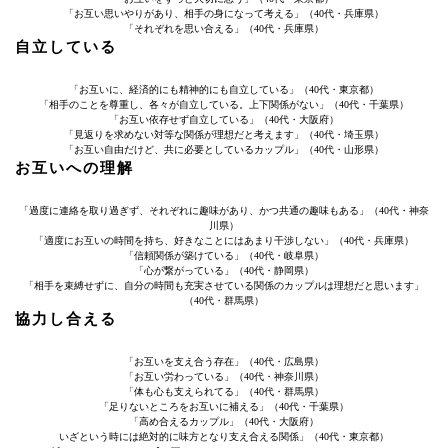
「お互い思いやりがあり、相手の身になって考える」（40代・兵庫県）
「それぞれを思い合える」（40代・兵庫県）
自立している
「お互いに、経済的にも精神的にも自立している」（40代・東京都）
「相手のことを尊重し、各々が自立している。上下関係がない」（40代・千葉県）
「お互い依存せず自立している」（40代・大阪府）
「見返りを求めない対等な関係が理想だと考えます」（40代・埼玉県）
「お互い自由だけど、共に必要としているカップル」（40代・山形県）
お互いへの理解
「過度に連絡を取り過ぎず、それぞれに趣味があり、かつ共通の趣味もある」（40代・神奈
川県）
「適度にお互いの時間を持ち、好きなことにはあまり干渉しない」（40代・兵庫県）
「信頼関係が築けている」（40代・岐阜県）
「心が繋がっている」（40代・静岡県）
「相手を束縛せずに、自分の時間も充実させている関係のカップルは理想だと思います」
（40代・群馬県）
協力し合える
「お互いを支え合う存在」（40代・広島県）
「お互い労わっている」（40代・神奈川県）
「体も心も支えられてる」（40代・群馬県）
「足りないところをお互いに補える」（40代・千葉県）
「高め合えるカップル」（40代・大阪府）
いざという時には絶対的に味方となり支え合える関係」（40代・東京都）