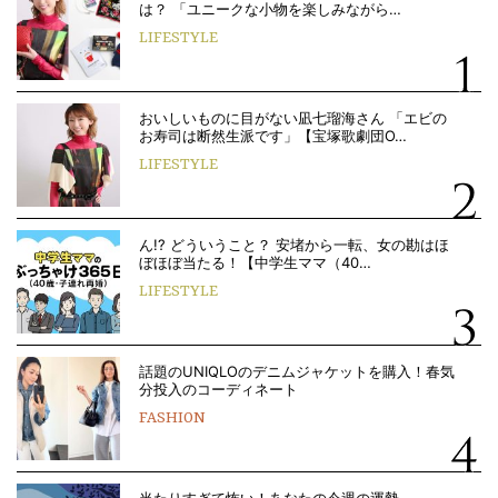
は？ 「ユニークな小物を楽しみながら…
LIFESTYLE
おいしいものに目がない凪七瑠海さん 「エビの
お寿司は断然生派です」【宝塚歌劇団O…
LIFESTYLE
ん!? どういうこと？ 安堵から一転、女の勘はほ
ぼほぼ当たる！【中学生ママ（40…
LIFESTYLE
話題のUNIQLOのデニムジャケットを購入！春気
分投入のコーディネート
FASHION