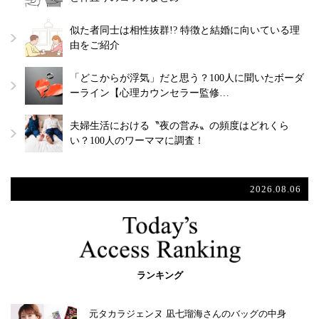
似た者同士は相性抜群!? 特徴と結婚に向いている理
由をご紹介
「どこからが浮気」だと思う？100人に聞いたボーダ
ーライン【心理カウンセラー監修…
夫婦生活における〝夜の営み〟の頻度はどれくら
い？100人のワーママに調査！
2026.08.06
ランキング
元タカラジェンヌ 凪七瑠海さんのバッグの中身