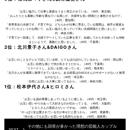
「お互い協力して仕事と家庭をうまく両立させている」（40代・東京都）
「おふたりとも素敵に年齢を重ねている感じが、夫婦仲も良い関係だと連想させるので」
（40代・愛知県）
「美男美女の夫婦です。子育て中は、どちらかが仕事に専念している期間は、相手が家庭を
守っていたというのを聞いて、お互い協力し合っていて良い夫婦関係だと思いました」（40
代・神奈川県）
「子育てが一段落して、夫婦でデートしていた記事を見て、結婚してから大分経っても仲睦
まじいようで、素敵だと思いました」（40代・千葉県）
2位：北川景子さん&DAIGOさん
「お互いのことをテレビで話している時、とてもほのぼのしているから」（40代・岡山県）
「お互い自然な感じで仲が良さそうだから」（40代・千葉県）
「リスペクトし、お互いを想い合っている」（40代・熊本県）
「北川さんが女優業に復帰できているから。ある程度はDAIGOさんのサポートがないと無理
なのかなと」（40代・埼玉県）
「自然にお互いを大事に思ってるから」（40代・神奈川県）
1位：松本伊代さん&ヒロミさん
「お互いを認め尊重しあっているように感じる」（40代・埼玉県）
「お互い思いやりがあって大好きなのが伝わってくる」（40代・大阪府）
「ヒロミさんの寛容さがいいですね」（40代・福岡県）
「やっぱり女は愛されている方が幸せだと思うから」（40代・青森県）
「何があってもお互いを思いやる気持ちがある」（40代・福島県）
その他にも回答が多かった理想の芸能人カップル