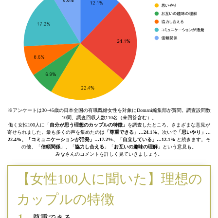
※アンケートは30~45歳の日本全国の有職既婚女性を対象にDomani編集部が質問。調査設問数
10問、調査回収人数110名（未回答含む）。
働く女性100人に「
自分が思う理想のカップルの特徴」
を調査したところ、さまざまな意見が
寄せられました。最も多くの声を集めたのは
「尊重できる」…24.1%、
次いで
「思いやり」…
22.4%、「コミュニケーションが活発」…17.2%、「自立している」…12.1%
と続きます。そ
の他、「
信頼関係
」、「
協力し合える
」「
お互いの趣味の理解
」という意見も。
みなさんのコメントを詳しく見ていきましょう。
【女性100人に聞いた】理想の
カップルの特徴
尊重できる