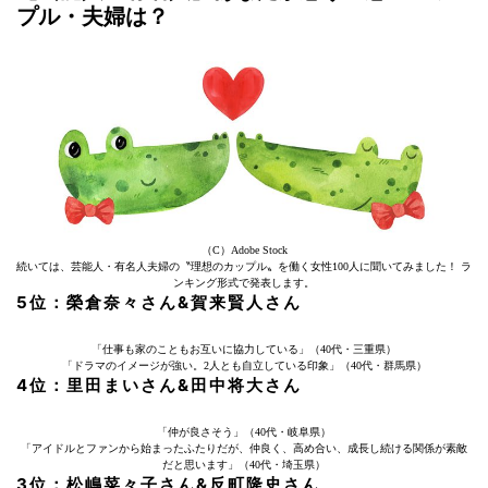
プル・夫婦は？
（C）Adobe Stock
続いては、芸能人・有名人夫婦の〝理想のカップル〟を働く女性100人に聞いてみました！ ラ
ンキング形式で発表します。
5位：榮倉奈々さん&賀来賢人さん
「仕事も家のこともお互いに協力している」（40代・三重県）
「ドラマのイメージが強い。2人とも自立している印象」（40代・群馬県）
4位：里田まいさん&田中将大さん
「仲が良さそう」（40代・岐阜県）
「アイドルとファンから始まったふたりだが、仲良く、高め合い、成長し続ける関係が素敵
だと思います」（40代・埼玉県）
3位：松嶋菜々子さん&反町隆史さん