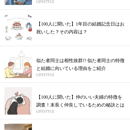
LIFESTYLE
を...
【100人に聞いた】1年目の結婚記念日はお
祝いした？その内容は？
似た者同士は相性抜群!? 似た者同士の特徴
と結婚に向いている理由をご紹介
LIFESTYLE
【100人に聞いた】仲のいい夫婦の特徴を
調査！末長く仲良しでいるための秘訣とは
LIFESTYLE