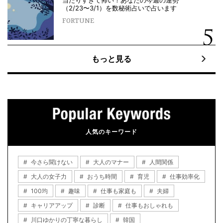
当たりすぎて怖い！あなたの今週の運勢
（2/23〜3/1）を数秘術占いで占います
FORTUNE
もっと見る
人気のキーワード
今さら聞けない
大人のマナー
人間関係
大人の女子力
おうち時間
育児
仕事効率化
100均
趣味
仕事も家庭も
夫婦
キャリアアップ
診断
仕事もおしゃれも
川口ゆかりの丁寧な暮らし
韓国