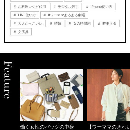
お料理レシピ代用
デジタル苦手
iPhone使い方
LINE使い方
#ワーママあるある劇場
大人かっこいい
時短
女の時間割
時事ネタ
文房具
中身
【ワーママのきれいめカジ
40代の小顔メイク