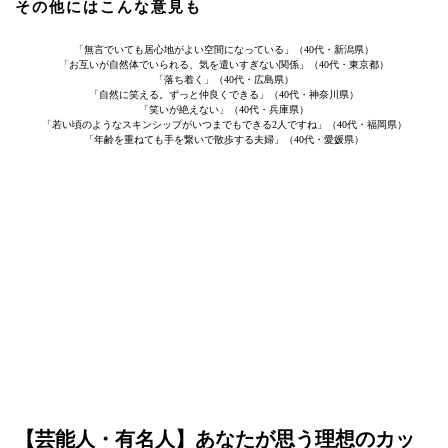
その他にはこんな意見も
「無言でいても居心地がよい空間になっている」（40代・新潟県）
「お互いが自然体でいられる、気を遣いすぎない関係」（40代・東京都）
「落ち着く」（40代・広島県）
「自然に笑える。ずっと仲良くできる」（40代・神奈川県）
「笑いが絶えない」（40代・兵庫県）
「若い頃のようなスキンシップがいつまでもできる2人ですね」（40代・福岡県）
「年齢を重ねても手を繋いで散歩する夫婦」（40代・愛媛県）
【芸能人・有名人】あなたが思う理想のカッ