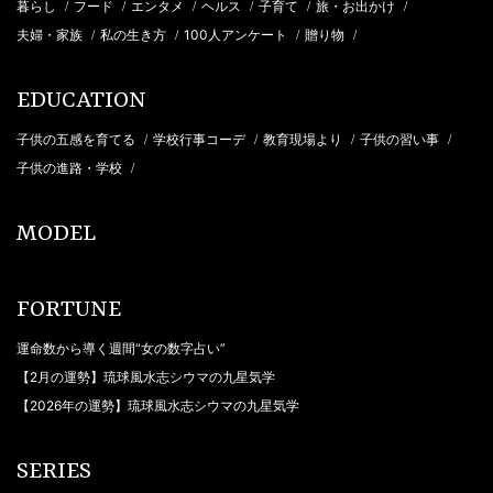
暮らし
フード
エンタメ
ヘルス
子育て
旅・お出かけ
/
/
/
/
/
/
夫婦・家族
私の生き方
100人アンケート
贈り物
/
/
/
/
EDUCATION
子供の五感を育てる
学校行事コーデ
教育現場より
子供の習い事
/
/
/
/
子供の進路・学校
/
MODEL
FORTUNE
運命数から導く週間“女の数字占い”
【2月の運勢】琉球風水志シウマの九星気学
【2026年の運勢】琉球風水志シウマの九星気学
SERIES