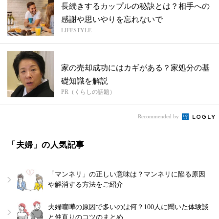
長続きするカップルの秘訣とは？相手への
感謝や思いやりを忘れないで
LIFESTYLE
家の売却成功にはカギがある？家処分の基
礎知識を解説
PR（くらしの話題）
Recommended by
「夫婦」の人気記事
「マンネリ」の正しい意味は？マンネリに陥る原因
や解消する方法をご紹介
夫婦喧嘩の原因で多いのは何？100人に聞いた体験談
と仲直りのコツのまとめ