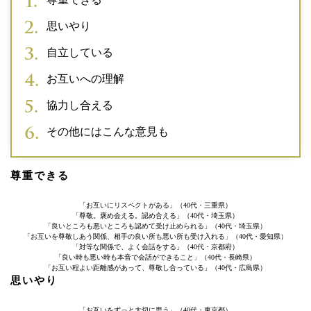
思いやり
自立している
お互いへの理解
協力し合える
その他にはこんな意見も
尊重できる
「お互いにリスペクトがある」（40代・三重県）
「尊敬。褒め会える。認め合える」（40代・埼玉県）
「良いところも悪いところも認めて受け止められる」（40代・埼玉県）
「お互いを尊敬しあう関係、相手の良い所も悪い所も受け入れる」（40代・愛知県）
「対等な関係で、よく会話をする」（40代・京都府）
「良い時も悪い時も本音で会話ができること」（40代・長崎県）
「お互い程よい距離感があって、尊敬し合っている」（40代・広島県）
思いやり
「お互いをずっと大切に思う」（40代・東京都）