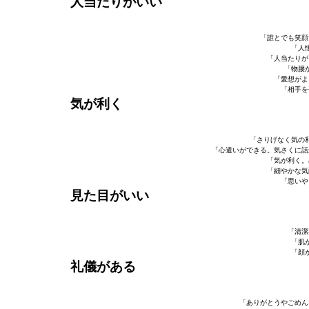
人当たりがいい
「誰とでも笑顔
「人
「人当たりが
「物腰
「愛想がよ
「相手を
気が利く
「さりげなく気の
「心遣いができる。気さくに話
「気が利く。
「細やかな気
「思いや
見た目がいい
「清潔
「肌
「顔
礼儀がある
「ありがとうやごめん