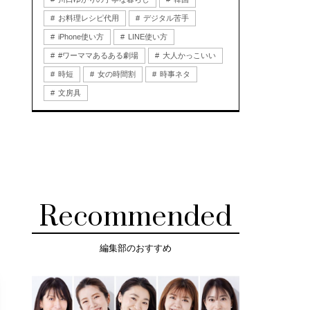
お料理レシピ代用
デジタル苦手
iPhone使い方
LINE使い方
#ワーママあるある劇場
大人かっこいい
時短
女の時間割
時事ネタ
文房具
Recommended
編集部のおすすめ