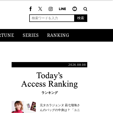
検索
RTUNE
SERIES
RANKING
2026.08.08
ランキング
元タカラジェンヌ 凪七瑠海さ
んのバッグの中身は？ 「ユニ