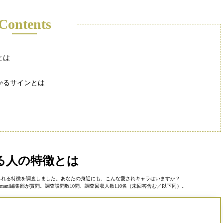
Contents
とは
かるサインとは
る人の特徴とは
見られる特徴を調査しました。あなたの身近にも、こんな愛されキャラはいますか？
mani編集部が質問。調査設問数10問、調査回収人数110名（未回答含む／以下同）。