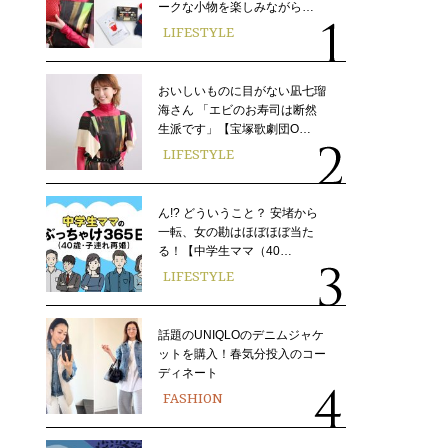
ークな小物を楽しみながら…
LIFESTYLE
おいしいものに目がない凪七瑠
海さん 「エビのお寿司は断然
生派です」【宝塚歌劇団O…
LIFESTYLE
ん!? どういうこと？ 安堵から
一転、女の勘はほぼほぼ当た
る！【中学生ママ（40…
LIFESTYLE
話題のUNIQLOのデニムジャケ
ットを購入！春気分投入のコー
ディネート
FASHION