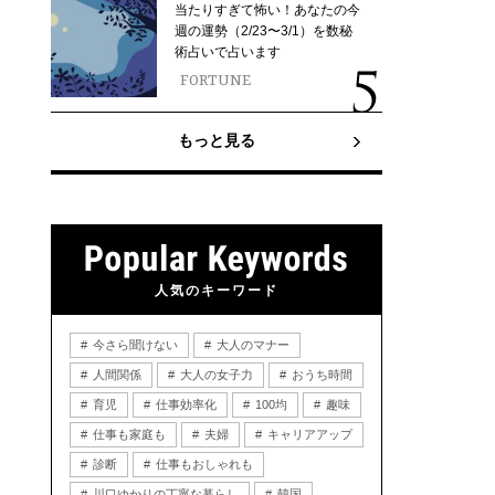
当たりすぎて怖い！あなたの今
週の運勢（2/23〜3/1）を数秘
術占いで占います
FORTUNE
もっと見る
人気のキーワード
今さら聞けない
大人のマナー
人間関係
大人の女子力
おうち時間
育児
仕事効率化
100均
趣味
仕事も家庭も
夫婦
キャリアアップ
診断
仕事もおしゃれも
川口ゆかりの丁寧な暮らし
韓国