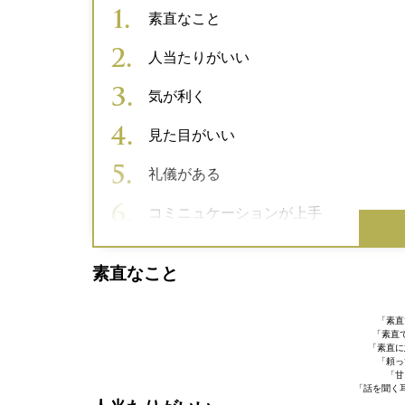
素直なこと
人当たりがいい
気が利く
見た目がいい
礼儀がある
コミニュケーションが上手
素直なこと
「素直
「素直
「素直に
「頼っ
「甘
「話を聞く