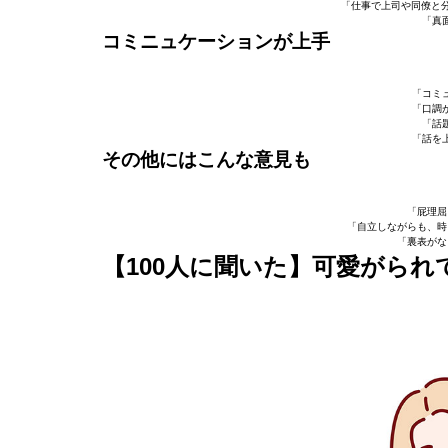
「仕事で上司や同僚と分
「真
コミニュケーションが上手
「コミ
「口調
「話
「話を
その他にはこんな意見も
「屁理屈
「自立しながらも、時
「裏表がな
【100人に聞いた】可愛がら