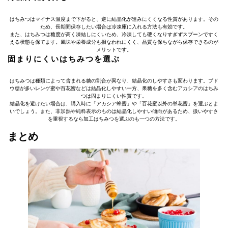
はちみつはマイナス温度まで下がると、逆に結晶化が進みにくくなる性質があります。その
ため、長期間保存したい場合は冷凍庫に入れる方法も有効です。
また、はちみつは糖度が高く凍結しにくいため、冷凍しても硬くなりすぎずスプーンですく
える状態を保てます。風味や栄養成分も損なわれにくく、品質を保ちながら保存できるのが
メリットです。
固まりにくいはちみつを選ぶ
はちみつは種類によって含まれる糖の割合が異なり、結晶化のしやすさも変わります。ブド
ウ糖が多いレンゲ蜜や百花蜜などは結晶化しやすい一方、果糖を多く含むアカシアのはちみ
つは固まりにくい性質です。
結晶化を避けたい場合は、購入時に「アカシア蜂蜜」や「百花蜜以外の単花蜜」を選ぶとよ
いでしょう。また、非加熱や純粋表示のものは結晶化しやすい傾向があるため、扱いやすさ
を重視するなら加工はちみつを選ぶのも一つの方法です。
まとめ