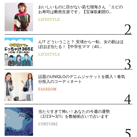
おいしいものに目がない凪七瑠海さん 「エビの
お寿司は断然生派です」【宝塚歌劇団O…
LIFESTYLE
ん!? どういうこと？ 安堵から一転、女の勘はほ
ぼほぼ当たる！【中学生ママ（40…
LIFESTYLE
話題のUNIQLOのデニムジャケットを購入！春気
分投入のコーディネート
FASHION
当たりすぎて怖い！あなたの今週の運勢
（2/23〜3/1）を数秘術占いで占います
FORTUNE