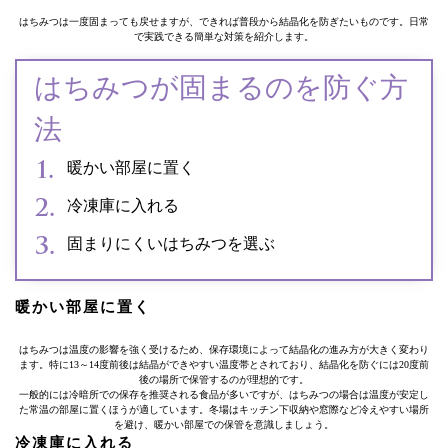
はちみつは一度固まっても戻せますが、できれば普段から結晶化を防ぎたいものです。日常
で実践できる簡単な対策を紹介します。
はちみつが固まるのを防ぐ方
法
暖かい部屋に置く
冷凍庫に入れる
固まりにくいはちみつを選ぶ
暖かい部屋に置く
はちみつは温度の影響を強く受けるため、保存環境によって結晶化の進み方が大きく変わり
ます。特に13～14度前後は結晶ができやすい温度帯とされており、結晶化を防ぐには20度前
後の場所で保管するのが理想的です。
一般的には冷暗所での保存を推奨される食品が多いですが、はちみつの場合は温度が安定し
た常温の部屋に置くほうが適しています。冬場はキッチン下収納や窓際など冷えやすい場所
を避け、暖かい部屋での保管を意識しましょう。
冷凍庫に入れる