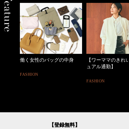
中身
【ワーママのきれいめカジ
心地よくいられる
ュアル通勤】
とは
FASHION
FASHION
【登録無料】