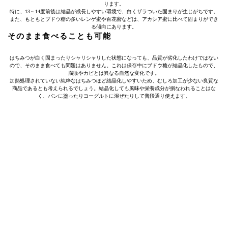
ります。
特に、13～14度前後は結晶が成長しやすい環境で、白くザラついた固まりが生じがちです。
また、もともとブドウ糖の多いレンゲ蜜や百花蜜などは、アカシア蜜に比べて固まりができ
る傾向にあります。
そのまま食べることも可能
はちみつが白く固まったりシャリシャリした状態になっても、品質が劣化したわけではない
ので、そのまま食べても問題はありません。これは保存中にブドウ糖が結晶化したもので、
腐敗やカビとは異なる自然な変化です。
加熱処理されていない純粋なはちみつほど結晶化しやすいため、むしろ加工が少ない良質な
商品であるとも考えられるでしょう。結晶化しても風味や栄養成分が損なわれることはな
く、パンに塗ったりヨーグルトに混ぜたりして普段通り使えます。