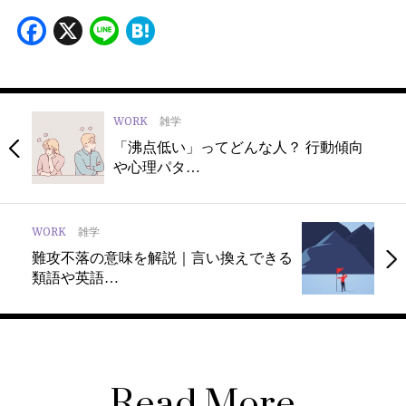
Facebook
X
Line
Hatena
WORK
雑学
「沸点低い」ってどんな人？ 行動傾向
や心理パタ…
WORK
雑学
難攻不落の意味を解説｜言い換えできる
類語や英語…
Read More