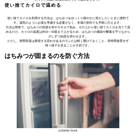
使い捨てカイロで温める
使い捨てカイロを利用する方法は、はちみつをゆっくり穏やかに溶かしたいときに便利で
す。湯煎のようにお湯を準備する必要がなく、冬場の室内でも手軽に行えます。
方法は簡単で、はちみつの容器を布やタオルで包み、その上から使い捨てカイロを当てて温
めるだけ。カイロの温度は約50～60度まで上がるため、はちみつの風味や酵素を守りながら
少しずつ結晶を溶かせます。
ただし、密閉容器は膨張する恐れがあるのでふたは軽く開けておくこと、長時間放置せず
時々様子を見ることが大切です。
はちみつが固まるのを防ぐ方法
(c)Adobe Stock