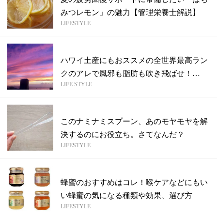
みつレモン」の魅力【管理栄養士解説】
LIFESTYLE
ハワイ土産にもおススメの全世界最高ラン
クのアレで風邪も脂肪も吹き飛ばせ！
LIFE STYLE
【MAR...
このナミナミスプーン、あのモヤモヤを解
決するのにお役立ち。さてなんだ？
LIFESTYLE
蜂蜜のおすすめはコレ！喉ケアなどにもい
い蜂蜜の気になる種類や効果、選び方
LIFESTYLE