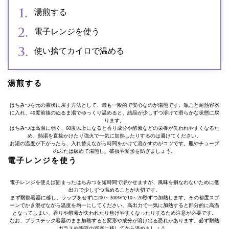
湯煎する
電子レンジを使う
使い捨てカイロで温める
湯煎する
はちみつを元の液状に戻す方法として、最も一般的で安心なのが湯煎です。瓶ごと耐熱容器
に入れ、40度前後のぬるま湯でゆっくり温めると、結晶が少しずつ溶けて滑らかな状態に戻
ります。
はちみつは高温に弱く、60度以上になると香り成分や酵素などの栄養が失われやすくなるた
め、熱湯を直接かけたり強火で一気に加熱したりするのは避けてください。
お湯の温度が下がったら、入れ替えながら時間をかけて溶かすのがコツです。瓶やチューブ
のふたは緩めて湯煎し、破損や変形を防ぎましょう。
電子レンジを使う
電子レンジを使えば固まったはちみつを短時間で溶かせますが、風味を損なわないために低
出力で少しずつ温めることが大切です。
まず耐熱容器に移し、ラップをせずに200～300Wで10～20秒ずつ加熱します。その都度スプ
ーンでかき混ぜながら温度を均一にしてください。高出力で一気に加熱すると部分的に高温
となってしまい、香りや酵素が失われたり焦げやすくなったりするため注意が必要です。
なお、プラスチック容器のまま加熱すると変形や成分が溶け出る恐れがあります。必ず耐熱
ガラスや陶器の容器に移してから温めましょう。