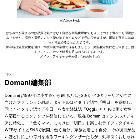
(c)Adobe Stock
はちみつが固まるのは品質劣化ではなく自然な結晶化現象であり、そのまま食べても問題は
ありません。湯煎・電子レンジ・使い捨てカイロなどで元に戻せますが、風味を守るにはゆ
っくり温めることが大切です。
保存時は温度変化を避け、20度前後の常温で保存しましょう。結晶化が気になる場合は、固
まりにくいアカシア蜂蜜を選ぶのもおすすめです。
メイン・アイキャッチ画像／(c)Adobe Stock
TEXT
Domani編集部
Domaniは1997年に小学館から創刊された30代・40代キャリア女性に
向けたファッション雑誌。タイトルはイタリア語で「明日」を意味し、
同じくイタリア語で「今日」を表す姉妹誌『Oggi』とともに働く女性
を応援するコンテンツを発信している。現在 Domaniはデジタルメディ
アに特化し、「働くママ」に向けた「明日」も楽しむライフスタイルを
WEBサイトとSNSで展開。働く自分、家族と過ごす自分、その境目がな
いほどに忙しい毎日を送るワーキングマザーたちが、効率良くおしゃれ