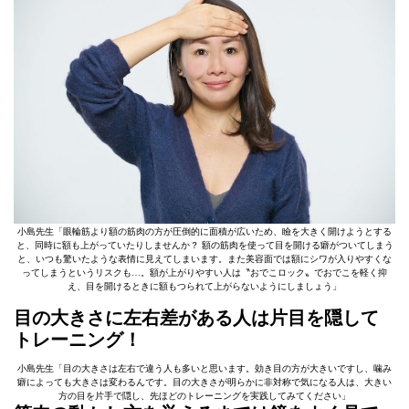
小島先生「眼輪筋より額の筋肉の方が圧倒的に面積が広いため、瞼を大きく開けようとする
と、同時に額も上がっていたりしませんか？ 額の筋肉を使って目を開ける癖がついてしまう
と、いつも驚いたような表情に見えてしまいます。また美容面では額にシワが入りやすくな
ってしまうというリスクも…。額が上がりやすい人は〝おでこロック〟でおでこを軽く抑
え、目を開けるときに額もつられて上がらないようにしましょう」
目の大きさに左右差がある人は片目を隠して
トレーニング！
小島先生「目の大きさは左右で違う人も多いと思います。効き目の方が大きいですし、噛み
癖によっても大きさは変わるんです。目の大きさが明らかに非対称で気になる人は、大きい
方の目を片手で隠し、先ほどのトレーニングを実践してみてください」