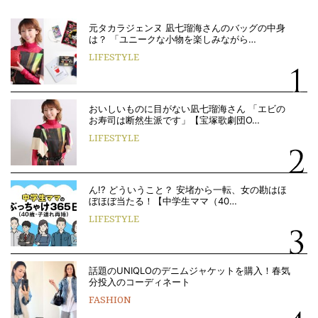
元タカラジェンヌ 凪七瑠海さんのバッグの中身
は？ 「ユニークな小物を楽しみながら…
LIFESTYLE
おいしいものに目がない凪七瑠海さん 「エビの
お寿司は断然生派です」【宝塚歌劇団O…
LIFESTYLE
ん!? どういうこと？ 安堵から一転、女の勘はほ
ぼほぼ当たる！【中学生ママ（40…
LIFESTYLE
話題のUNIQLOのデニムジャケットを購入！春気
分投入のコーディネート
FASHION