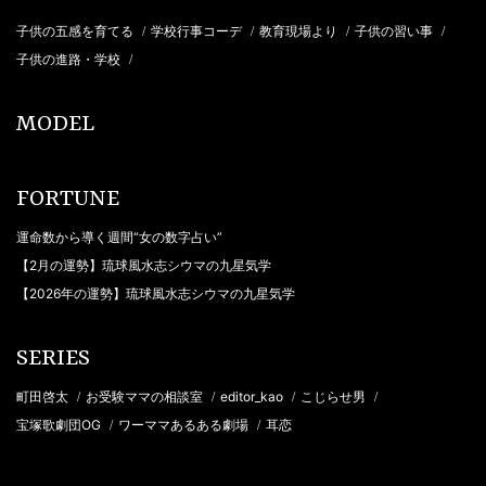
子供の五感を育てる
学校行事コーデ
教育現場より
子供の習い事
/
/
/
/
子供の進路・学校
/
MODEL
FORTUNE
運命数から導く週間“女の数字占い”
【2月の運勢】琉球風水志シウマの九星気学
【2026年の運勢】琉球風水志シウマの九星気学
SERIES
町田啓太
お受験ママの相談室
editor_kao
こじらせ男
/
/
/
/
宝塚歌劇団OG
ワーママあるある劇場
耳恋
/
/