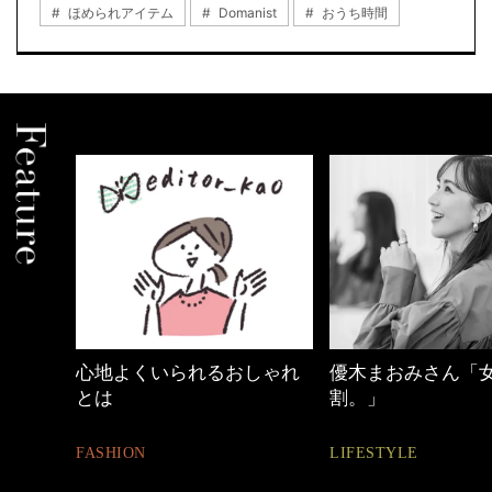
ほめられアイテム
Domanist
おうち時間
めカジ
心地よくいられるおしゃれ
優木まおみさん「
とは
割。」
FASHION
LIFESTYLE