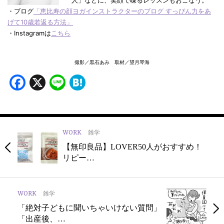
・ブログ
「恵比寿の顔ヨガインストラクターのブログ すっぴん力をあ
げて10歳若返る方法」
・Instagramは
こちら
撮影／黒石あみ 取材／望月琴海
Facebook
X
Line
Hatena
WORK
雑学
【無印良品】LOVER50人がおすすめ！
リピー…
WORK
雑学
「絶対子どもに聞いちゃいけない質問」
「出産後、…