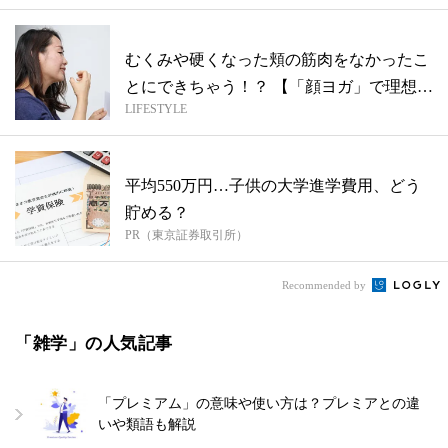
むくみや硬くなった頬の筋肉をなかったこ
とにできちゃう！？ 【「顔ヨガ」で理想の
LIFESTYLE
女...
平均550万円…子供の大学進学費用、どう
貯める？
PR（東京証券取引所）
Recommended by
「雑学」の人気記事
「プレミアム」の意味や使い方は？プレミアとの違
いや類語も解説