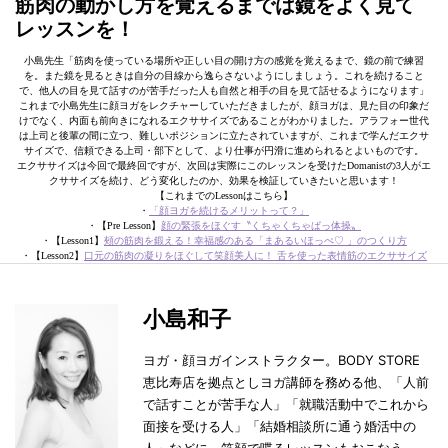
筋肉の動かし方を覚えるまでは鏡をよく見て
レッスンを！
小島先生「筋肉を使っている場所や正しい目の開け方の感覚を覚えるまで、鏡の前で練習
を。また鏡を見るときは自分の目線から逸らさないようにしましょう。これを続けること
で、他人の目を見て話すのが苦手だった人も自然と相手の目を見て話せるようになります」
これまで小島先生に顔ヨガをレクチャーしていただきましたが、顔ヨガは、見た目の印象だ
けでなく、内面も前向きになれるエクササイズであることがわかりました。アラフォー世代
は上司と後輩の間に立つ、難しいポジションに立たされていますが、これまで学んだエクサ
サイズで、信頼できる上司・部下として、より仕事が円滑に進められるとよいものです。
エクササイズは今回で最終回ですが、次回は実際にこのレッスンを受けたDomanistの3人がエ
クササイズを続け、どう変化したのか、効果を検証していきたいと思います！
【これまでのLessonはこちら】
・
「
顔ヨガを続けるメリットって？」
・【Pre Lesson】
顔の緊張をほぐす〝くちゃくちゃぱっ体操〟
・【Lesson1】
頰の筋肉を鍛える！幸福感のある「まあるいほっぺ♡ 」のつくり方
・【Lesson2】
口元の筋肉の凝りをほぐして笑顔美人に！ 舌を使った表情筋のエクササイズ
小島和子
ヨガ・顔ヨガインストラクター。BODY STORE
恵比寿店を拠点としヨガ講師を務める他、「人前
で話すことが苦手な人」「就職活動中でこれから
面接を受ける人」「結婚相談所に通う婚活中の
人」などに、笑顔で喋るレッスンもおこなう。