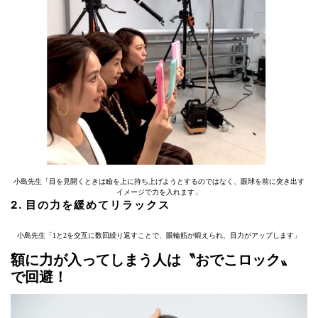
小島先生「目を見開くときは瞼を上に持ち上げようとするのではなく、眼球を前に突き出す
イメージで力を入れます」
2. 目の力を緩めてリラックス
小島先生「1と2を交互に数回繰り返すことで、眼輪筋が鍛えられ、目力がアップします」
額に力が入ってしまう人は〝おでこロック〟
で回避！