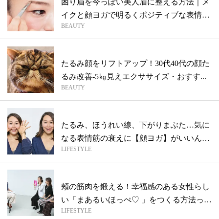
困り眉を今っぽい美人眉に整える方法｜メ
イクと顔ヨガで明るくポジティブな表情
BEAUTY
に！
たるみ顔をリフトアップ！30代40代の顔た
るみ改善-5㎏見えエクササイズ・おすす...
BEAUTY
たるみ、ほうれい線、下がりまぶた…気に
なる表情筋の衰えに【顔ヨガ】がいいんで
LIFESTYLE
す♡
頰の筋肉を鍛える！幸福感のある女性らし
い「まあるいほっぺ♡ 」をつくる方法っ
LIFESTYLE
て？...