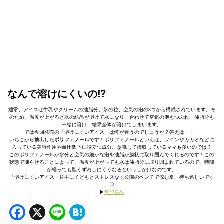
なんで溶けにくいの!?
通常、アイスは牛乳やクリームの油脂分、氷の粒、空気の泡の3つから構成されています。そ
のため、温度が上がると氷の結晶が溶けて水になり、合わせて空気の泡もつぶれ、油脂分も
一緒に溶け、結果全体が溶けてしまいます。
では今回発売の「溶けにくいアイス」は何が違うのでしょうか？答えは・・・
いちごから抽出した
ポリフェノール
です！ポリフェノールといえば、ワインやカカオなどに
入っている美容作用や血圧低下に役立つ成分。意識して摂取しているママも多いのでは？
このポリフェノールが水分と空気の細かな泡を油脂が膜状に取り囲んでくれるのです！この
状態で凍らせることによって、温度が上がっても水は油脂分に取り囲まれているので、時間
が経っても型くずれしにくくなるというしかけなのです。
「溶けにくいアイス」片手に子どもとストレスなく公園のベンチで涼む夏、待ち遠しいです
♡
▶︎
無印良品
Facebook
X
Line
Hatena