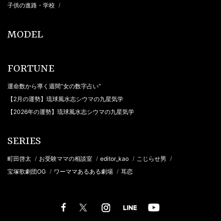
子供の進路・学校
/
MODEL
FORTUNE
運命数から導く週間“女の数字占い”
【2月の運勢】琉球風水志シウマの九星気学
【2026年の運勢】琉球風水志シウマの九星気学
SERIES
町田啓太
お受験ママの相談室
editor_kao
こじらせ男
/
/
/
/
宝塚歌劇団OG
ワーママあるある劇場
耳恋
/
/