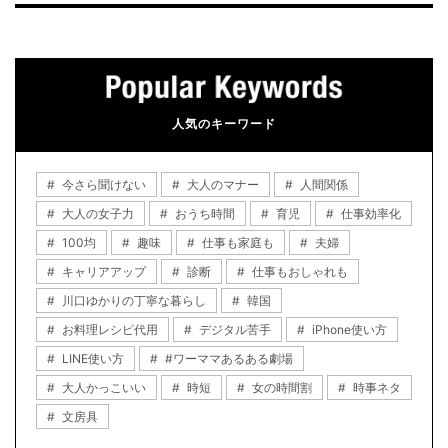
人気のキーワード
今さら聞けない
大人のマナー
人間関係
大人の女子力
おうち時間
育児
仕事効率化
100均
趣味
仕事も家庭も
夫婦
キャリアアップ
診断
仕事もおしゃれも
川口ゆかりの丁寧な暮らし
韓国
お料理レシピ代用
デジタル苦手
iPhone使い方
LINE使い方
#ワーママあるある劇場
大人かっこいい
時短
女の時間割
時事ネタ
文房具