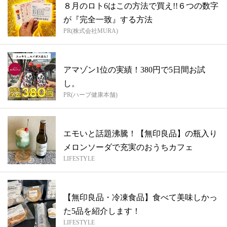
８月のロト6はこの方法で買え!!６つの数字
が『完全一致』する方法
PR(株式会社MURA)
アマゾン1位の実績！380円で5日間お試
し。
PR(ハーブ健康本舗)
エモいと話題沸騰！【無印良品】の瓶入り
メロンソーダで充実のおうちカフェ
LIFESTYLE
【無印良品・冷凍食品】食べて美味しかっ
た5品を紹介します！
LIFESTYLE