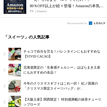
80％OFF以上が続々登場！Amazonの本気
PR（Amazon）
が...
Recommended by
「スイーツ」の人気記事
チョコで自分を労る！バレンタインにもおすすめな
【VIVID CACAO】
北海道限定の「生食感チェルシー」はばらまき土産
にもおすすめの名品！
今年のクリスマスギフトはこれ一択！ 紀ノ国屋の
「クリスマス限定スイーツバッグ」が…
【大阪土産】関西限定！ 特別感満載の抹茶チューリ
ップローズ