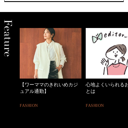
中身
【ワーママのきれいめカジ
心地よくいられる
ュアル通勤】
とは
FASHION
FASHION