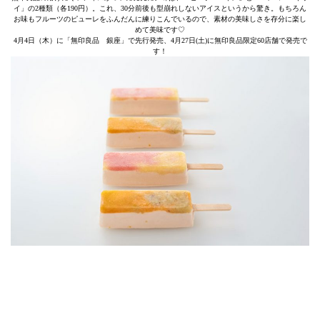
イ」の2種類（各190円）。これ、30分前後も型崩れしないアイスというから驚き。もちろん
お味もフルーツのピューレをふんだんに練りこんでいるので、素材の美味しさを存分に楽し
めて美味です♡
4月4日（木）に「無印良品 銀座」で先行発売、4月27日(土)に無印良品限定60店舗で発売で
す！