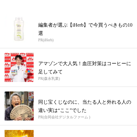
編集者が選ぶ【iHerb】で今買うべきもの10
選
PR(iHerb)
アマゾンで大人気！血圧対策はコーヒーに
足してみて
PR(森永乳業)
同じ宝くじなのに、当たる人と外れる人の
違い実は“ここ”でした
PR(合同会社デジタルファーム )