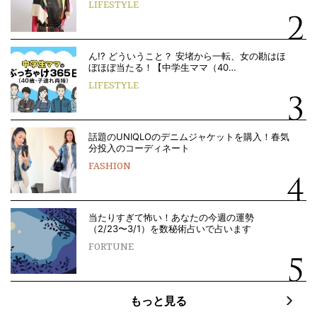
LIFESTYLE
ん!? どういうこと？ 安堵から一転、女の勘はほ
ぼほぼ当たる！【中学生ママ（40…
LIFESTYLE
話題のUNIQLOのデニムジャケットを購入！春気
分投入のコーディネート
FASHION
当たりすぎて怖い！あなたの今週の運勢
（2/23〜3/1）を数秘術占いで占います
FORTUNE
もっと見る