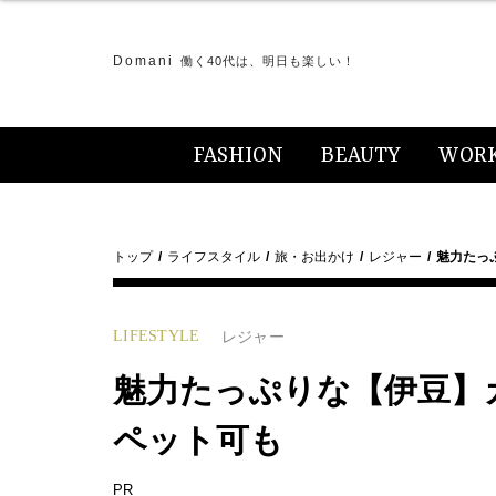
Domani
働く40代は、明日も楽しい！
FASHION
BEAUTY
WOR
トップ
ライフスタイル
旅・お出かけ
レジャー
魅力たっ
LIFESTYLE
レジャー
魅力たっぷりな【伊豆】
ペット可も
PR