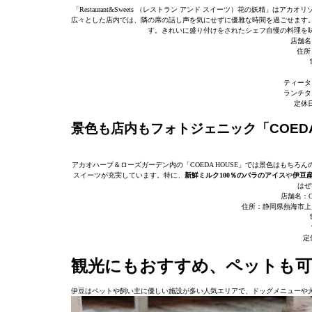
「Restaurant&Sweets （レストラン アンド スイーツ）花の妖精」
広々とした店内では、隣の席の話し声を気にせずに優雅な時間を過ごせます
す。きれいに盛り付けをされたシェフ自慢の料理を
店舗名：R
住所
ティータイム
ランチタイム
定休
景色も店内もフォトジェニック「COEDA
アカオハーブ＆ローズガーデン内の「COEDA HOUSE」では景色はもち
スイーツが充実しています。特に、
新鮮ミルク100％のバラのアイス
や
伊豆
はぜ
店舗名：C
住所：静岡県熱海市上多
定
観光にもおすすめ、ペットも
伊豆はペットや飼い主に優しい施設が多い人気エリアで、ドッグメニューや