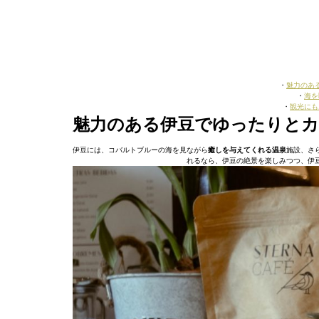
・
魅力のあ
・
海を
・
観光にも
魅力のある伊豆でゆったりと
伊豆には、コバルトブルーの海を見ながら
癒しを与えてくれる温泉
施設、さ
れるなら、伊豆の絶景を楽しみつつ、伊