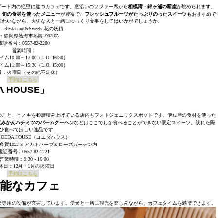
はアカオリゾート内の絶壁に建つカフェです。窓沿いのソファー席から
相模湾・錦ヶ浦の断崖
が眺められます。
。
旬の食材を使ったメニュー
が豊富で、
フレッシュフルーツがたっぷりのったスイーツ
もおすすめで
味わいながら、大切な人と一緒にゆっくり食事をしてはいかがでしょうか。
estaurant&Sweets 花の妖精
：静岡県熱海市熱海1993-65
電話番号：0557-82-2200
営業時間：
10:00～17:00（L.O. 16:30）
11:00～15:30（L.O. 15:00）
日：火曜日（その他不定休）
予約はこちら
 HOUSE」
ろんのこと、ヒノキを49層積み上げている店内もフォトジェニックスポットです。伊豆産の食材を使った
産みかんハチミツのバームクーヘン
などはここでしか食べることができない限定スイーツ。訪れた際
ひ食べてほしい逸品です。
OEDA HOUSE（コエダハウス）
賀1027-8 アカオハーブ＆ローズガーデン内
電話番号：0557-82-1221
営業時間：9:30～16:00
休日：12月・1月の火曜日
予約はこちら
可能なカフェ
犬専用の設備が充実しています。愛犬と一緒に観光を楽しみながら、カフェタイムを満喫できます。