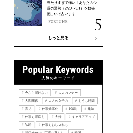
当たりすぎて怖い！あなたの今
週の運勢（2/23〜3/1）を数秘
術占いで占います
FORTUNE
もっと見る
人気のキーワード
今さら聞けない
大人のマナー
人間関係
大人の女子力
おうち時間
育児
仕事効率化
100均
趣味
仕事も家庭も
夫婦
キャリアアップ
診断
仕事もおしゃれも
川口ゆかりの丁寧な暮らし
韓国