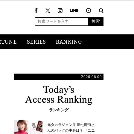
検索
RTUNE
SERIES
RANKING
2026.08.09
ランキング
元タカラジェンヌ 凪七瑠海さ
んのバッグの中身は？ 「ユニ