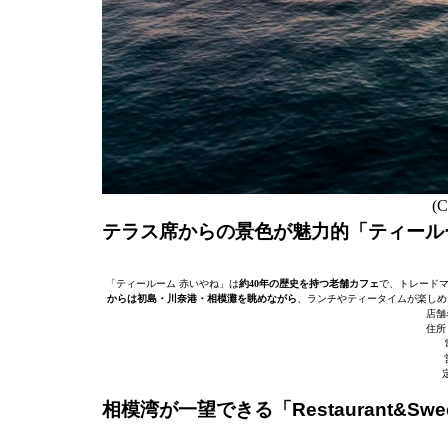
(C
テラス席からの景色が魅力的「ティール
「ティールーム 赤いやね」は
約40年の歴史を持つ老舗カフェ
で、トレード
からは初島・川奈港・相模灘を眺めながら
、ランチやティータイムが楽しめ
店舗
住所
相模湾が一望できる「Restaurant&Swe