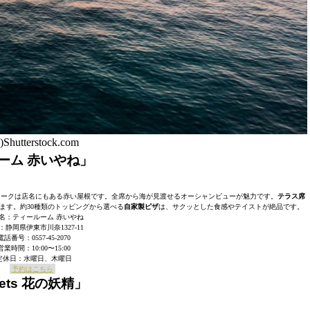
)Shutterstock.com
ーム 赤いやね」
マークは店名にもある赤い屋根です。全席から海が見渡せるオーシャンビューが魅力です。
テラス席
ます。約30種類のトッピングから選べる
自家製ピザ
は、サクッとした食感やテイストが絶品です。
名：ティールーム 赤いやね
：静岡県伊東市川奈1327-11
電話番号：0557-45-2070
営業時間：10:00〜15:00
定休日：水曜日、木曜日
予約はこちら
ets 花の妖精」