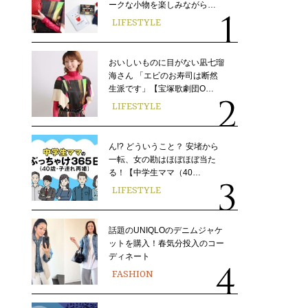
ークな小物を楽しみながら…
LIFESTYLE
おいしいものに目がない凪七瑠
海さん 「エビのお寿司は断然
生派です」【宝塚歌劇団O…
LIFESTYLE
ん!? どういうこと？ 安堵から
一転、女の勘はほぼほぼ当た
る！【中学生ママ（40…
LIFESTYLE
話題のUNIQLOのデニムジャケ
ットを購入！春気分投入のコー
ディネート
FASHION