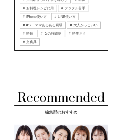
お料理レシピ代用
デジタル苦手
iPhone使い方
LINE使い方
#ワーママあるある劇場
大人かっこいい
時短
女の時間割
時事ネタ
文房具
Recommended
編集部のおすすめ