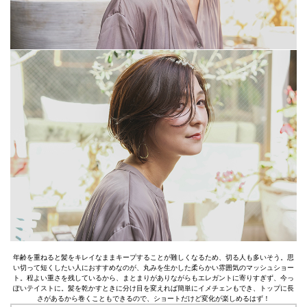
年齢を重ねると髪をキレイなままキープすることが難しくなるため、切る人も多いそう。思
い切って短くしたい人におすすめなのが、丸みを生かした柔らかい雰囲気のマッシュショー
ト。程よい重さを残しているから、まとまりがありながらもエレガントに寄りすぎず、今っ
ぽいテイストに。髪を乾かすときに分け目を変えれば簡単にイメチェンもでき、トップに長
さがあるから巻くこともできるので、ショートだけど変化が楽しめるはず！