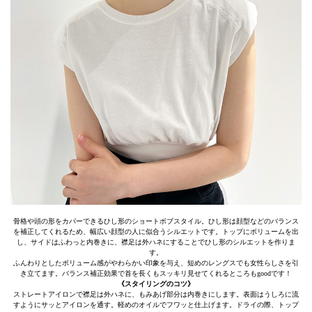
骨格や頭の形をカバーできるひし形のショートボブスタイル。ひし形は顔型などのバランス
を補正してくれるため、幅広い顔型の人に似合うシルエットです。トップにボリュームを出
し、サイドはふわっと内巻きに、襟足は外ハネにすることでひし形のシルエットを作りま
す。
ふんわりとしたボリューム感がやわらかい印象を与え、短めのレングスでも女性らしさを引
き立てます。バランス補正効果で首を長くもスッキリ見せてくれるところもgoodです！
《スタイリングのコツ》
ストレートアイロンで襟足は外ハネに、もみあげ部分は内巻きにします。表面はうしろに流
すようにサッとアイロンを通す。軽めのオイルでフワッと仕上げます。ドライの際、トップ