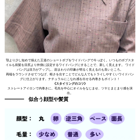
顎より少し短めで揃えた王道のショートボブをワイドバングで今っぽく。いつものボブスタ
イルも前髪を目尻より外側に設定するワイドバングにすることで、新しく見えます。 ワイド
バングは目力がアップし、顔まわりの印象が明るく見えるのも良いところ。
両端をラウンドさせてつなげ、軽さを出すことでどんな人でもトライしやすくいワイドバン
グに仕上がります。ナチュラルにこなれ感を出せる内巻きもポイント！
《スタイリングのコツ》
ストレートアイロンで内巻きに。毛先を中心にオイルをなじませ、ツヤとまとまり感を演
出。
似合う顔型や髪質