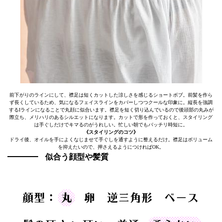
前下がりのラインにして、襟足は短くカットした涼しさを感じるショートボブ。前髪を作ら
ず長くしているため、気になるフェイスラインをカバーしつつクールな印象に。縦長を強調
するIラインになることで丸顔に似合います。襟足を短く切り込んでいるので後頭部の丸みが
際立ち、メリハリのあるシルエットになります。カットで形を作っておくと、スタイリング
は手ぐしだけでキマるのがうれしい。忙しい朝でもバッチリ時短に。
《スタイリングのコツ》
ドライ後、オイルを手によくなじませて手ぐしを通すように整えるだけ。襟足はボリューム
を抑えたいので、押さえるようにつければOK。
似合う顔型や髪質