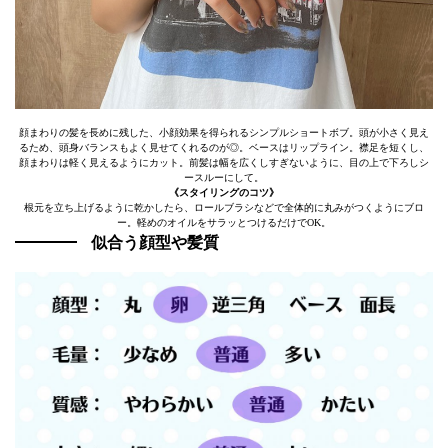
顔まわりの髪を長めに残した、小顔効果を得られるシンプルショートボブ。頭が小さく見え
るため、頭身バランスもよく見せてくれるのが◎。ベースはリップライン。襟足を短くし、
顔まわりは軽く見えるようにカット。前髪は幅を広くしすぎないように、目の上で下ろしシ
ースルーにして。
《スタイリングのコツ》
根元を立ち上げるように乾かしたら、ロールブラシなどで全体的に丸みがつくようにブロ
ー。軽めのオイルをサラッとつけるだけでOK。
似合う顔型や髪質