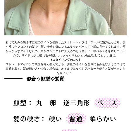
あえて丸みを出さずに縦のラインを強調したストレートボブは、クールな魅力たっぷり。長
く残したフロントの髪で、顔の横幅や気になるエラをカバーして小顔に見せてくれます。髪
が広がらずタイトなため、頭がコンパクトに見えるのもうれしい。結べる長さを残している
ので、サイドに少し後れ毛を残しつつざっくりとひとつ結びにしてもいい感じ。
《スタイリングのコツ》
ストレートアイロンで表面を軽く整えてから、少量のオイルを全体にもみ込むようにつけて
束感を出す。髪が細い人や少ない場合は、オイルではなくシアバターを使うと髪がペタンと
なりにくい。
似合う顔型や髪質