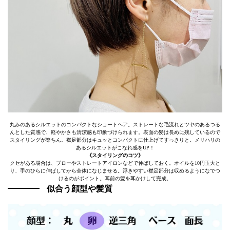
丸みのあるシルエットのコンパクトなショートヘア。ストレートな毛流れとツヤのあるつる
んとした質感で、軽やかさも清潔感も印象づけられます。表面の髪は長めに残しているので
スタイリングが楽ちん。襟足部分はキュッとコンパクトに仕上げてすっきりと。メリハリの
あるシルエットがこなれ感をUP！
《スタイリングのコツ》
クセがある場合は、ブローやストレートアイロンなどで伸ばしておく。オイルを10円玉大と
り、手のひらに伸ばしてから全体になじませる。浮きやすい襟足部分は収めるようになでつ
けるのがポイント。耳前の髪を耳かけして完成。
似合う顔型や髪質