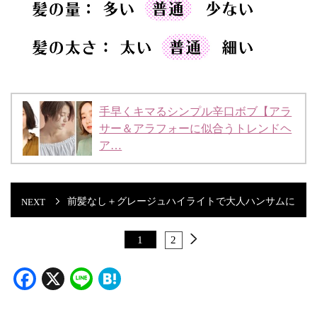
手早くキマるシンプル辛口ボブ【アラ
サー＆アラフォーに似合うトレンドヘ
ア…
前髪なし＋グレージュハイライトで大人ハンサムに
1
2
Facebook
X
Line
Hatena