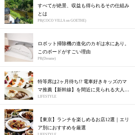
すべてが絶景、収益も得られるその仕組み
とは
PR(COCO VILLA on GOETHE)
ロボット掃除機の進化のカギは水にあり。
このボードがすごい理由
PR(Dreame)
特等席は2ヶ月待ち!? 電車好きキッズのマ
マ推薦【新幹線】を間近に見られる大人
LIFESTYLE
気...
【東京】ランチを楽しめるお店12選｜エリ
ア別におすすめを厳選
LIFESTYLE