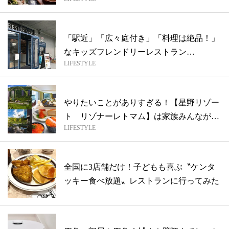
「駅近」「広々庭付き」「料理は絶品！」
なキッズフレンドリーレストラン
LIFESTYLE
【BESID...
やりたいことがありすぎる！【星野リゾー
ト リゾナーレトマム】は家族みんなが笑
LIFESTYLE
顔に...
全国に3店舗だけ！子どもも喜ぶ〝ケンタ
ッキー食べ放題〟レストランに行ってみた