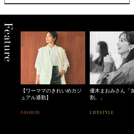
めカジ
優木まおみさん「女の時間
40代の小顔メイク
割。」
BEAUTY
LIFESTYLE