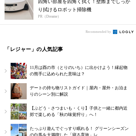
四角い部屋を四角く拭く！壁際までしっか
り拭けるロボット掃除機
PR（Dreame）
Recommended by
「レジャー」の人気記事
11月は酉の市（とりのいち）に出かけよう！縁起物
の熊手に込められた意味は？
デートの持ち物リストガイド｜屋内・屋外・お泊ま
りのシーン別に解説
【ぶどう・さつまいも・くり】子供と一緒に都内近
郊で楽しめる「秋の味覚狩り」へ！
たっぷり遊んでぐっすり眠れる！ グリーンシーズン
の白馬を大満喫した「寝る育旅」レ…