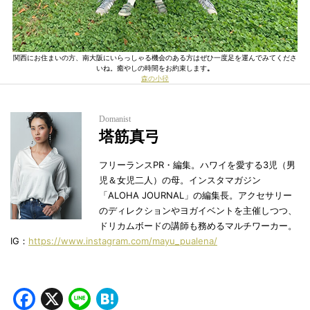
関西にお住まいの方、南大阪にいらっしゃる機会のある方はぜひ一度足を運んでみてくださ
いね。癒やしの時間をお約束します
。
森の小径
Domanist
塔筋真弓
フリーランスPR・編集。ハワイを愛する3児（男
児＆女児二人）の母。インスタマガジン
「ALOHA JOURNAL」の編集長。アクセサリー
のディレクションやヨガイベントを主催しつつ、
ドリカムボードの講師も務めるマルチワーカー。
IG：
https://www.instagram.com/mayu_pualena/
Facebook
X
Line
Hatena