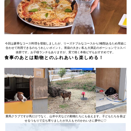
今回は豪華なコース料理を堪能しましたが、リーズナブルなコースから3種類あるため用途に
合わせて利用できるのもうれしいポイント。胃袋の大きい私も大満足のポーションでコスパ
抜群です。お子様ランチもありますが、窯で焼く本格ピザもおすすめです。
食事のあとは動物とのふれあいも楽しめる！
乗馬クラブですが馬だけでなく、山羊や犬などの動物たちにも会えます。子どもたちを喜ば
せるつもりで立ち寄りましたが大人もそのかわいさに夢中に♡