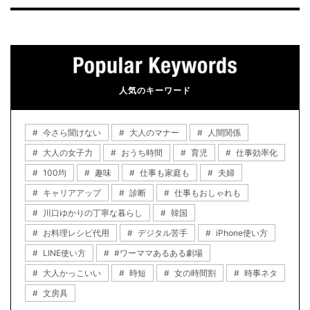
人気のキーワード
今さら聞けない
大人のマナー
人間関係
大人の女子力
おうち時間
育児
仕事効率化
100均
趣味
仕事も家庭も
夫婦
キャリアアップ
診断
仕事もおしゃれも
川口ゆかりの丁寧な暮らし
韓国
お料理レシピ代用
デジタル苦手
iPhone使い方
LINE使い方
#ワーママあるある劇場
大人かっこいい
時短
女の時間割
時事ネタ
文房具