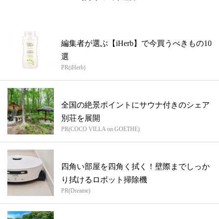
編集者が選ぶ【iHerb】で今買うべきもの10
選
PR(iHerb)
全国の絶景ポイントにサウナ付きのシェア
別荘を展開
PR(COCO VILLA on GOETHE)
四角い部屋を四角く拭く！壁際までしっか
り拭けるロボット掃除機
PR(Dreame)