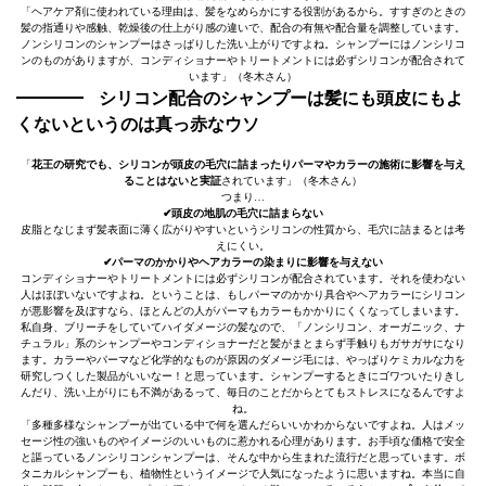
「ヘアケア剤に使われている理由は、髪をなめらかにする役割があるから。すすぎのときの
髪の指通りや感触、乾燥後の仕上がり感の違いで、配合の有無や配合量を調整しています。
ノンシリコンのシャンプーはさっぱりした洗い上がりですよね。シャンプーにはノンシリコ
ンのものがありますが、コンディショナーやトリートメントには必ずシリコンが配合されて
います」（冬木さん）
シリコン配合のシャンプーは髪にも頭皮にもよ
くないというのは真っ赤なウソ
「
花王の研究でも、シリコンが頭皮の毛穴に詰まったりパーマやカラーの施術に影響を与え
ることはないと実証
されています」（冬木さん）
つまり…
✔︎頭皮の地肌の毛穴に詰まらない
皮脂となじまず髪表面に薄く広がりやすいというシリコンの性質から、毛穴に詰まるとは考
えにくい。
✔︎パーマのかかりやヘアカラーの染まりに影響を与えない
コンディショナーやトリートメントには必ずシリコンが配合されています。それを使わない
人はほぼいないですよね。ということは、もしパーマのかかり具合やヘアカラーにシリコン
が悪影響を及ぼすなら、ほとんどの人がパーマもカラーもかかりにくくなってしまいます。
私自身、ブリーチをしていてハイダメージの髪なので、「ノンシリコン、オーガニック、ナ
チュラル」系のシャンプーやコンディショナーだと髪がまとまらず手触りもガサガサになり
ます。カラーやパーマなど化学的なものが原因のダメージ毛には、やっぱりケミカルな力を
研究しつくした製品がいいなー！と思っています。シャンプーするときにゴワついたりきし
んだり、洗い上がりにも不満があるって、毎日のことだからとてもストレスになるんですよ
ね。
「多種多様なシャンプーが出ている中で何を選んだらいいかわからないですよね。人はメッ
セージ性の強いものやイメージのいいものに惹かれる心理があります。お手頃な価格で安全
と謳っているノンシリコンシャンプーは、そんな中から生まれた流行だと思っています。ボ
タニカルシャンプーも、植物性というイメージで人気になったように思いますね。本当に自