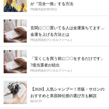
が『完全一致』する方法
PR(株式会社MURA)
玄関に〇〇置いてる人は金運落ちてます…
金運を上げる方法とは
PR(合同会社デジタルファーム )
「宝くじを買う前に〇〇をするだけです」
7億当選者が続出
PR(合同会社デジタルファーム )
【2020】人気シャンプー！市販・サロンの
おすすめと美容師伝授の選び方も解説
BEAUTY