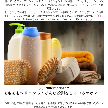
使っているファンデーションやアイシャドウにもシリコンが使われていますよ。「シリコン
は頭の毛穴を詰まらせて、カラーやパーマのかかりを悪くするから」という人、はい、それ
間違いです。
ということで今回は、「シリコン配合のシャンプーが悪者になっていることがについて物申
す！」。シリコンがなかったら髪のサラサラ感は生まれません。表参道の人気サロン「
Sui
」
の代表、冬木慎一さんにシリコン入りシャンプーについて聞いてみました。
(C)Shutterstock.com
そもそもシリコンってどんな役割をしているのか？
シリコンは20世紀に開発された原料で、化学的に安定していて生体への毒性が低いため、医
療機器や哺乳瓶にも使われています。