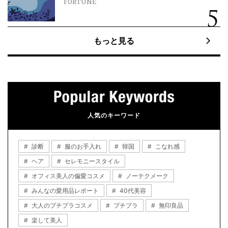
FORTUNE
もっと見る
人気のキーワード
診断
服のお手入れ
韓国
こなれ感
ヘア
セレモニースタイル
オフィス美人の偏愛コスメ
ノーテクメーク
みんなの愛用品レポート
40代美容
大人のプチプラコスメ
プチプラ
無印良品
楽して美人