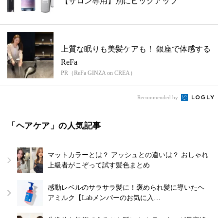
【サロン専用】別にピックアップ
上質な眠りも美髪ケアも！ 銀座で体感する
ReFa
PR（ReFa GINZA on CREA）
Recommended by
「ヘアケア」の人気記事
マットカラーとは？ アッシュとの違いは？ おしゃれ
上級者がこぞって試す髪色まとめ
感動レベルのサラサラ髪に！褒められ髪に導いたヘ
アミルク【Labメンバーのお気に入…