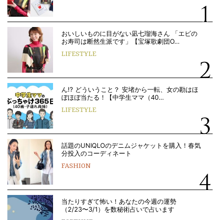
おいしいものに目がない凪七瑠海さん 「エビの
お寿司は断然生派です」【宝塚歌劇団O…
LIFESTYLE
ん!? どういうこと？ 安堵から一転、女の勘はほ
ぼほぼ当たる！【中学生ママ（40…
LIFESTYLE
話題のUNIQLOのデニムジャケットを購入！春気
分投入のコーディネート
FASHION
当たりすぎて怖い！あなたの今週の運勢
（2/23〜3/1）を数秘術占いで占います