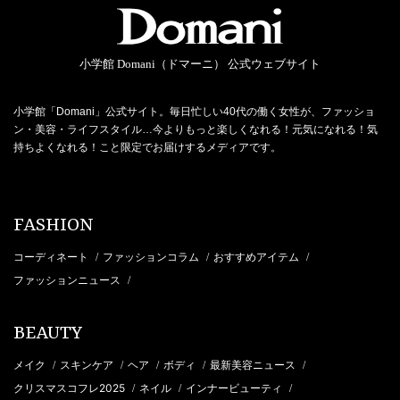
小学館 Domani（ドマーニ） 公式ウェブサイト
小学館「Domani」公式サイト。毎日忙しい40代の働く女性が、ファッショ
ン・美容・ライフスタイル…今よりもっと楽しくなれる！元気になれる！気
持ちよくなれる！こと限定でお届けするメディアです。
FASHION
コーディネート
ファッションコラム
おすすめアイテム
/
/
/
ファッションニュース
/
BEAUTY
メイク
スキンケア
ヘア
ボディ
最新美容ニュース
/
/
/
/
/
クリスマスコフレ2025
ネイル
インナービューティ
/
/
/