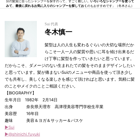
分の髪質に合ったシャンプーを探すのって、すごく難しい。
いろいろなシャンプーを使って
みて、最後に戻れるお気に入りのシャンプーを探しておく
のもおすすめです」（冬木さん）
Sui 代表
冬木慎一
髪型は人の人生も変わるぐらいの大切な場所だか
らこそ一人一人の髪質や思いに耳を傾け出来るだ
け丁寧に髪型を作っていきたいと思っています。
だからこそ、ダメージのない生まれたての髪をそのままデザインしたい
と思っています。髪が痛まないSuiのメニューや商品を使って頂き少し
でも共有し、美しくなる楽しさを感じて頂ければと思います。気軽に髪
のことやメイクのことご相談ください。
【BIOGRAPHY】
生年月日 1982年 2月14日
出身 奈良県天理市 高津理美容専門学校生卒業
美容歴 16年目
趣味 美容＆ヨガ＆サッカー＆バスケ
▶︎Sui
▶︎@shinichi.fuyuki