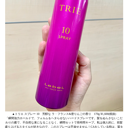
▲トリエ スプレー 10 芳醇な ラ・フランス&密りんごの香り 170g ¥1,600(税抜)
「瞬間強力ホールドで、フォルムをヘタらせないハードスプレーです。髪をぬらさないこだ
わりの霧で、不自然な束になることなく、瞬間セットで長時間キープ。私は個人的に、前髪
盛り上げるスタイルが好きなので、このスプレーは手放せません！CAをしている時は、髪を