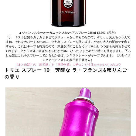
▲ジョンマスターオーガニック A&Aヘアスプレー 236ml ¥3,500（税別）
「シーミストは髪をガサガサさせてボリュームを出すものなので、ボサッと見えちゃうんで
すね。それをカバーするために、ツヤ出しスプレーを使います。やはり大人の髪はツヤ命で
すから。これはキープも得意なので、束感を消すことなくツヤを出しつつ形も長持ちさせて
くれます。上から全体に吹きかけるだけでOK。ぴったりまとめたい時にも使えますし、下ろ
した髪にこれをスプレーしてからとかせば、ツヤストレートがキープできます」（スタイリ
ングアーティストの和田明日香さん）
【まとめ髪】の「疲労感」を「無造作感」にチェンジするたったひとつのコツ
トリエ スプレー 10 芳醇な ラ・フランス&密りんご
の香り