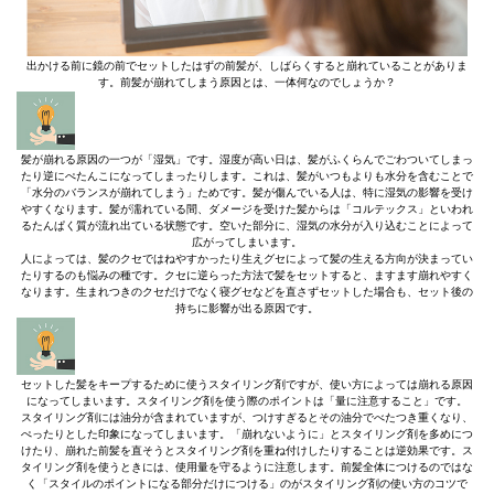
出かける前に鏡の前でセットしたはずの前髪が、しばらくすると崩れていることがありま
す。前髪が崩れてしまう原因とは、一体何なのでしょうか？
髪が崩れる原因の一つが「湿気」です。湿度が高い日は、髪がふくらんでごわついてしまっ
たり逆にぺたんこになってしまったりします。これは、髪がいつもよりも水分を含むことで
「水分のバランスが崩れてしまう」ためです。髪が傷んでいる人は、特に湿気の影響を受け
やすくなります。髪が濡れている間、ダメージを受けた髪からは「コルテックス」といわれ
るたんぱく質が流れ出ている状態です。空いた部分に、湿気の水分が入り込むことによって
広がってしまいます。
人によっては、髪のクセではねやすかったり生えグセによって髪の生える方向が決まってい
たりするのも悩みの種です。クセに逆らった方法で髪をセットすると、ますます崩れやすく
なります。生まれつきのクセだけでなく寝グセなどを直さずセットした場合も、セット後の
持ちに影響が出る原因です。
セットした髪をキープするために使うスタイリング剤ですが、使い方によっては崩れる原因
になってしまいます。スタイリング剤を使う際のポイントは「量に注意すること」です。
スタイリング剤には油分が含まれていますが、つけすぎるとその油分でべたつき重くなり、
ぺったりとした印象になってしまいます。「崩れないように」とスタイリング剤を多めにつ
けたり、崩れた前髪を直そうとスタイリング剤を重ね付けしたりすることは逆効果です。ス
タイリング剤を使うときには、使用量を守るように注意します。前髪全体につけるのではな
く「スタイルのポイントになる部分だけにつける」のがスタイリング剤の使い方のコツで