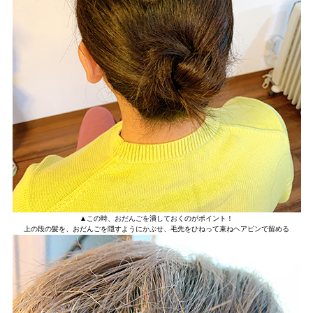
▲この時、おだんごを潰しておくのがポイント！
上の段の髪を、おだんごを隠すようにかぶせ、毛先をひねって束ねヘアピンで留める