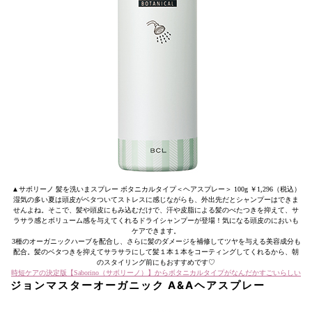
▲サボリーノ 髪を洗いまスプレー ボタニカルタイプ＜ヘアスプレー＞ 100g ￥1,296（税込）
湿気の多い夏は頭皮がベタついてストレスに感じながらも、外出先だとシャンプーはできま
せんよね。そこで、髪や頭皮にもみ込むだけで、汗や皮脂による髪のべたつきを抑えて、サ
ラサラ感とボリューム感を与えてくれるドライシャンプーが登場！気になる頭皮のにおいも
ケアできます。
3種のオーガニックハーブを配合し、さらに髪のダメージを補修してツヤを与える美容成分も
配合。髪のベタつきを抑えてサラサラにして髪１本１本をコーティングしてくれるから、朝
のスタイリング前にもおすすめです♡
時短ケアの決定版【Saborino（サボリーノ）】からボタニカルタイプがなんだかすごいらしい
ジョンマスターオーガニック A&Aヘアスプレー