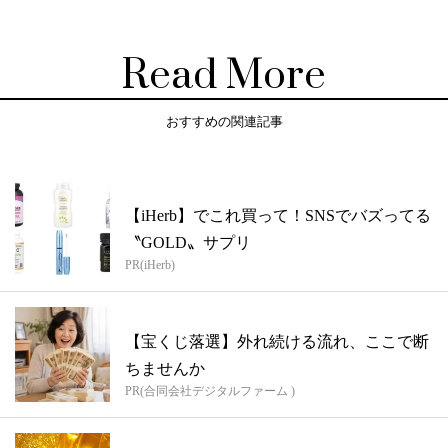
Read More
おすすめの関連記事
【iHerb】でこれ買って！SNSでバズってる
〝GOLD〟サプリ
PR(iHerb)
【宝くじ落選】外れ続ける流れ、ここで断
ちませんか
PR(合同会社デジタルファーム )