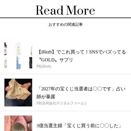
Read More
おすすめの関連記事
【iHerb】でこれ買って！SNSでバズってる
〝GOLD〟サプリ
PR(iHerb)
「2027年の宝くじ当選者は〇〇です」占い
師が暴露
PR(合同会社デジタルファーム )
3億当選主婦「宝くじ買う前に〇〇した」