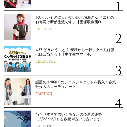
おいしいものに目がない凪七瑠海さん 「エビの
お寿司は断然生派です」【宝塚歌劇団O…
LIFESTYLE
ん!? どういうこと？ 安堵から一転、女の勘はほ
ぼほぼ当たる！【中学生ママ（40…
LIFESTYLE
話題のUNIQLOのデニムジャケットを購入！春気
分投入のコーディネート
FASHION
当たりすぎて怖い！あなたの今週の運勢
（2/23〜3/1）を数秘術占いで占います
FORTUNE