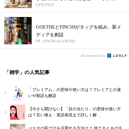
LIFESTYLE
談...
GOETHEとFINCHIがタッグを組み、新メ
ディアを創設
PR（FINCHI on GOETHE）
Recommended by
「雑学」の人気記事
「プレミアム」の意味や使い方は？プレミアとの違
いや類語も解説
【今さら聞けない】「目の当たり」の意味や使い方
は？言い換え・英語表現まで詳しく解…
パスタの茹で汁を活用する方法は？ 捨てるときの注