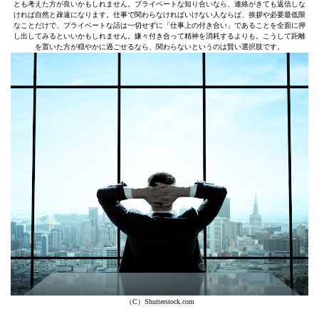
とも考えた方が良いかもしれません。プライベートな知り合いなら、連絡がきても返信しな
ければ自然と疎遠になります。仕事で関わらなければいけない人ならば、挨拶や必要最低限
なことだけで、プライベートな話は一切せずに「仕事上の付き合い」であることを全面に押
し出してみるといいかもしれません。嫌々付き合って精神を消耗するよりも。こうして距離
を置いた方が穏やかに過ごせるなら、関わらないというのは賢い選択肢です。
（C）Shutterstock.com