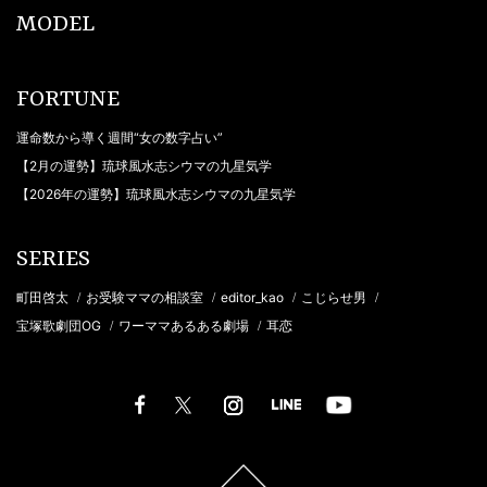
MODEL
FORTUNE
運命数から導く週間“女の数字占い”
【2月の運勢】琉球風水志シウマの九星気学
【2026年の運勢】琉球風水志シウマの九星気学
SERIES
町田啓太
お受験ママの相談室
editor_kao
こじらせ男
/
/
/
/
宝塚歌劇団OG
ワーママあるある劇場
耳恋
/
/