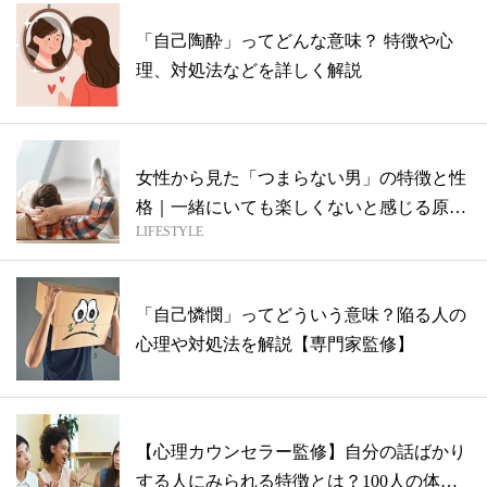
「自己陶酔」ってどんな意味？ 特徴や心
理、対処法などを詳しく解説
女性から見た「つまらない男」の特徴と性
格｜一緒にいても楽しくないと感じる原因
LIFESTYLE
とは...
「自己憐憫」ってどういう意味？陥る人の
心理や対処法を解説【専門家監修】
【心理カウンセラー監修】自分の話ばかり
する人にみられる特徴とは？100人の体験