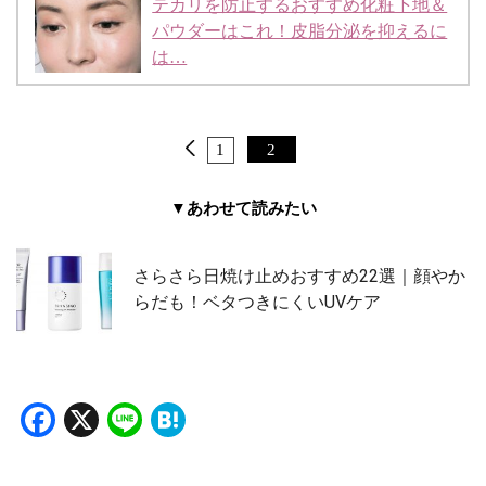
テカリを防止するおすすめ化粧下地＆
パウダーはこれ！皮脂分泌を抑えるに
は…
1
2
▼あわせて読みたい
さらさら日焼け止めおすすめ22選｜顔やか
らだも！ベタつきにくいUVケア
Facebook
X
Line
Hatena