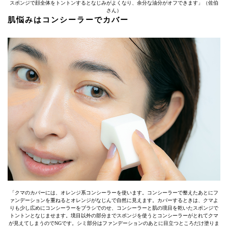
スポンジで顔全体をトントンするとなじみがよくなり、余分な油分がオフできます」（佐伯
さん）
肌悩みはコンシーラーでカバー
「クマのカバーには、オレンジ系コンシーラーを使います。コンシーラーで整えたあとにフ
ァンデーションを重ねるとオレンジがなじんで自然に見えます。カバーするときは、クマよ
りも少し広めにコンシーラーをブラシでのせ、コンシーラーと肌の境目を乾いたスポンジで
トントンとなじませます。境目以外の部分までスポンジを使うとコンシーラーがとれてクマ
が見えてしまうのでNGです。シミ部分はファンデーションのあとに目立つところだけ塗りま