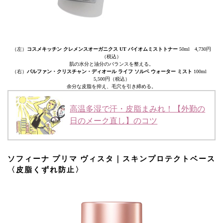
（左）
コスメキッチン クレメンスオーガニクス UT バイオムミストトナー
50ml 4,730円
（税込）
肌の水分と油分のバランスを整える。
（右）
パルファン・クリスチャン・ディオール ライフ ソルベ ウォーター ミスト
100ml
5,500円（税込）
余分な皮脂を抑え、毛穴を引き締める。
高温多湿で汗・皮脂まみれ！【外勤の
日のメーク直し】のコツ
ソフィーナ プリマ ヴィスタ｜スキンプロテクトベース
〈皮脂くずれ防止〉