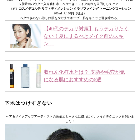
皮脂吸着パウダー入り化粧水。ベタつき・メイク崩れを先回りしてケア。
（右）
コスメデコルテ リフトディメンション クラリファイング トーニングローション
200ml 7,150円（税込）
ベタつきのない涼しげ肌を夕方までキープ。肌をキュッと引き締める。
【40代のテカリ対策】もうテカりたく
ない！夏にするべきメイク前のスキ
ン…
収れん化粧水とは？ 皮脂や毛穴が気
になる肌におすすめの6選
下地はつけすぎない
ヘア＆メイクアップアーティストの佐伯エミーさんに崩れにくいメイクテクニックを伺いま
した！