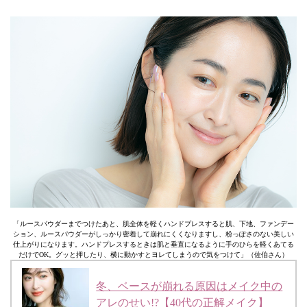
「ルースパウダーまでつけたあと、肌全体を軽くハンドプレスすると肌、下地、ファンデー
ション、ルースパウダーがしっかり密着して崩れにくくなりますし、粉っぽさのない美しい
仕上がりになります。ハンドプレスするときは肌と垂直になるように手のひらを軽くあてる
だけでOK。グッと押したり、横に動かすとヨレてしまうので気をつけて」（佐伯さん）
冬、ベースが崩れる原因はメイク中の
アレのせい!?【40代の正解メイク】