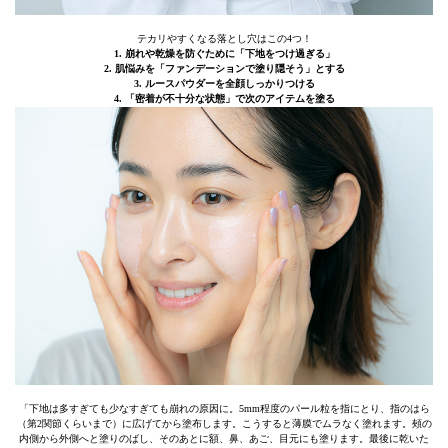
テカリやすくなる落とし穴はこの4つ！
1. 崩れや乾燥を防ぐために「下地をつけ過ぎる」
2. 肌悩みを「ファンデーションで塗り隠そう」とする
3. ルースパウダーを全顔しっかりつける
4. 「密着が不十分な状態」で次のアイテムを塗る
「下地は多すぎても少なすぎても崩れの原因に。5mm程度のパール粒を指にとり、指のはら
（第2関節くらいまで）に広げてから塗布します。こうすると薄膜でムラなく塗れます。頰の
内側から外側へと塗りのばし、そのあとに額、鼻、あご、目元にも塗ります。最後に乾いた