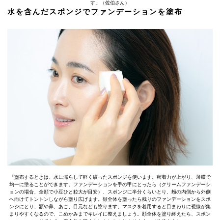
す」（佐伯さん）
水を含んだスポンジでファンデーションを塗布
「塗布するときは、水に濡らして軽く絞ったスポンジを使います。密着力が上がり、薄膜で
均一に塗ることができます。ファンデーションを手の甲にとったら（クリームファンデーシ
ョンの場合、全顔で小豆ひと粒大が目安）、スポンジに半分くらいとり、頰の内側から外側
へ向けてトントンしながら塗り広げます。頰全体を塗ったら残りのファンデーションをスポ
ンジにとり、額や鼻、あご、目元なども塗ります。マスクを着用すると目まわりに視線が集
まりやすくなるので、こめかみまでキレイに整えましょう。顔全体を塗り終えたら、スポン