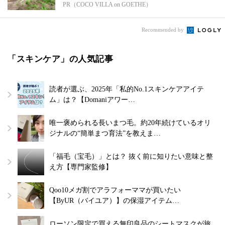
PR（COCO VILLA on GOETHE）
Recommended by
「スキンケア」の人気記事
読者が選ぶ、2025年「私的No.1スキンケアアイテ
ム」は？【Domaniアワー…
唯一褒められる長いまつ毛。約20年続けているオリ
ジナルの“簡単まつ育法”を教えま…
「福毛（宝毛）」とは？ 抜く前に知りたい意味と整
え方【専門家監修】
Qoo10メガ割でアラフォーママが買いたい
【ByUR（バイユア）】の保湿アイテム…
ローソン限定で買える無印良品のシートマスクが旅