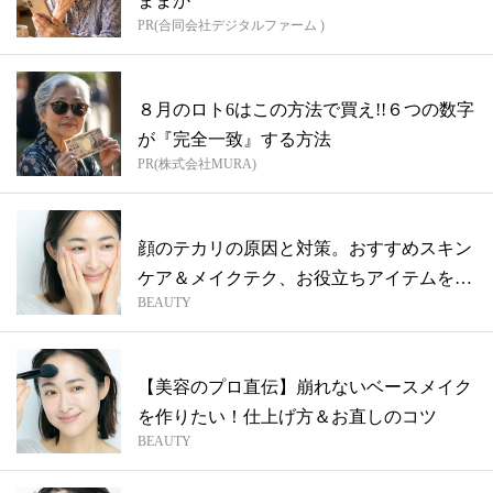
ままか
PR(合同会社デジタルファーム )
８月のロト6はこの方法で買え!!６つの数字
が『完全一致』する方法
PR(株式会社MURA)
顔のテカリの原因と対策。おすすめスキン
ケア＆メイクテク、お役立ちアイテムを紹
BEAUTY
介！
【美容のプロ直伝】崩れないベースメイク
を作りたい！仕上げ方＆お直しのコツ
BEAUTY