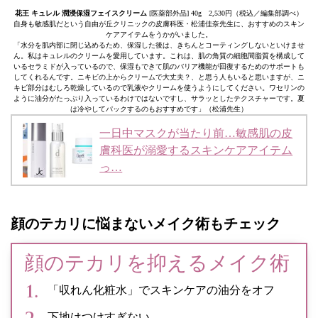
花王 キュレル 潤浸保湿フェイスクリーム
[医薬部外品] 40g 2,530円（税込／編集部調べ）
自身も敏感肌だという自由が丘クリニックの皮膚科医・松浦佳奈先生に、おすすめのスキン
ケアアイテムをうかがいました。
「水分を肌内部に閉じ込めるため、保湿した後は、きちんとコーティングしないといけませ
ん。私はキュレルのクリームを愛用しています。これは、肌の角質の細胞間脂質を構成して
いるセラミドが入っているので、保湿もできて肌のバリア機能が回復するためのサポートも
してくれるんです。ニキビの上からクリームで大丈夫？、と思う人もいると思いますが、ニ
キビ部分はむしろ乾燥しているので乳液やクリームを使うようにしてください。ワセリンの
ように油分がたっぷり入っているわけではないですし、サラッとしたテクスチャーです。夏
は冷やしてパックするのもおすすめです」（松浦先生）
一日中マスクが当たり前…敏感肌の皮
膚科医が溺愛するスキンケアアイテム
っ…
顔のテカリに悩まないメイク術もチェック
顔のテカリを抑えるメイク術
「収れん化粧水」でスキンケアの油分をオフ
下地はつけすぎない