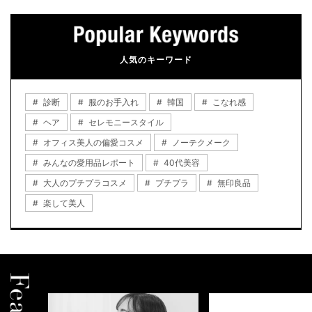
人気のキーワード
診断
服のお手入れ
韓国
こなれ感
ヘア
セレモニースタイル
オフィス美人の偏愛コスメ
ノーテクメーク
みんなの愛用品レポート
40代美容
大人のプチプラコスメ
プチプラ
無印良品
楽して美人