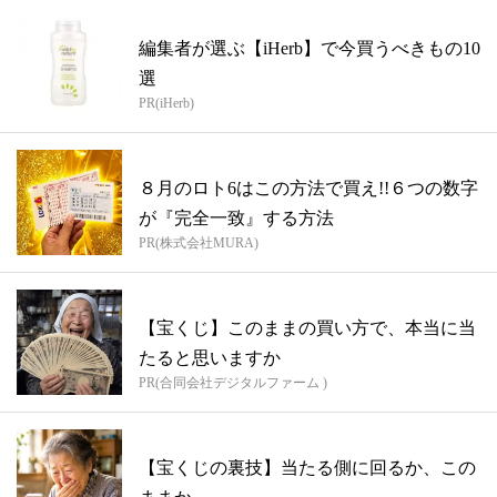
編集者が選ぶ【iHerb】で今買うべきもの10
選
PR(iHerb)
８月のロト6はこの方法で買え!!６つの数字
が『完全一致』する方法
PR(株式会社MURA)
【宝くじ】このままの買い方で、本当に当
たると思いますか
PR(合同会社デジタルファーム )
【宝くじの裏技】当たる側に回るか、この