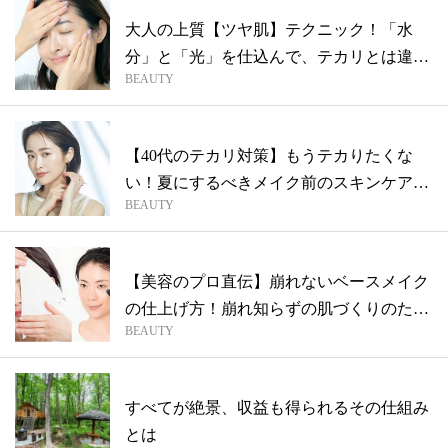
大人の上質【ツヤ肌】テクニック！「水
分」と「光」を仕込んで、テカリとは違う
BEAUTY
みずみ...
【40代のテカリ対策】もうテカりたくな
い！夏にするべきメイク前のスキンケアと
BEAUTY
は？
【美容のプロ直伝】崩れないベースメイク
の仕上げ方！崩れ知らずの肌づくりのため
BEAUTY
の6...
すべてが絶景、収益も得られるその仕組み
とは