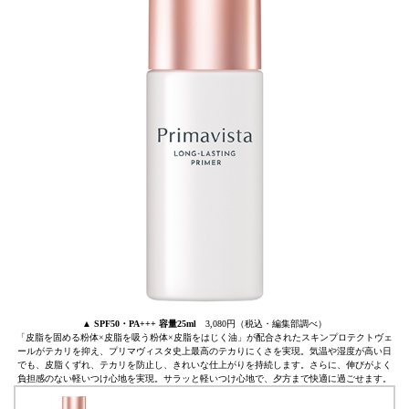
▲
SPF50・PA+++ 容量25ml
3,080円（税込・編集部調べ）
「皮脂を固める粉体×皮脂を吸う粉体×皮脂をはじく油」が配合されたスキンプロテクトヴェ
ールがテカリを抑え、プリマヴィスタ史上最高のテカりにくさを実現。気温や湿度が高い日
でも、皮脂くずれ、テカリを防止し、きれいな仕上がりを持続します。さらに、伸びがよく
負担感のない軽いつけ心地を実現。サラッと軽いつけ心地で、夕方まで快適に過ごせます。