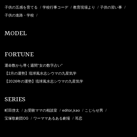
子供の五感を育てる
学校行事コーデ
教育現場より
子供の習い事
/
/
/
/
子供の進路・学校
/
MODEL
FORTUNE
運命数から導く週間“女の数字占い”
【2月の運勢】琉球風水志シウマの九星気学
【2026年の運勢】琉球風水志シウマの九星気学
SERIES
町田啓太
お受験ママの相談室
editor_kao
こじらせ男
/
/
/
/
宝塚歌劇団OG
ワーママあるある劇場
耳恋
/
/