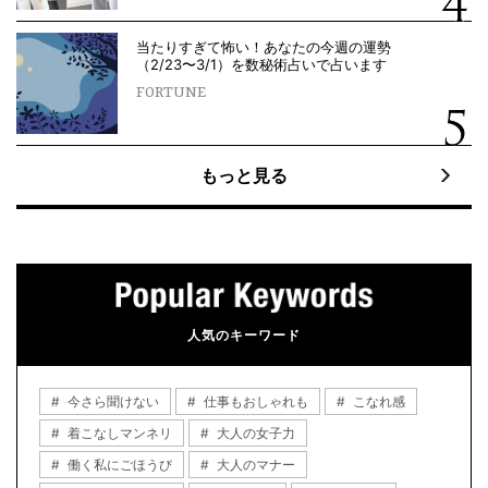
当たりすぎて怖い！あなたの今週の運勢
（2/23〜3/1）を数秘術占いで占います
FORTUNE
もっと見る
人気のキーワード
今さら聞けない
仕事もおしゃれも
こなれ感
着こなしマンネリ
大人の女子力
働く私にごほうび
大人のマナー