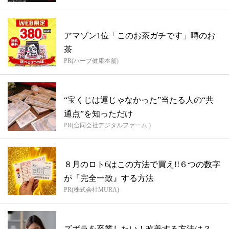
アマゾン1位「このお茶ガチです」噂のお
茶
PR(ハーブ健康本舗)
“宝くじは運じゃなかった”当たる人の“共
通点”を知っただけ
PR(合同会社デジタルファーム )
８月のロト6はこの方法で買え!!６つの数字
が『完全一致』する方法
PR(株式会社MURA)
ズボラを卒業したい！改善する方法は？