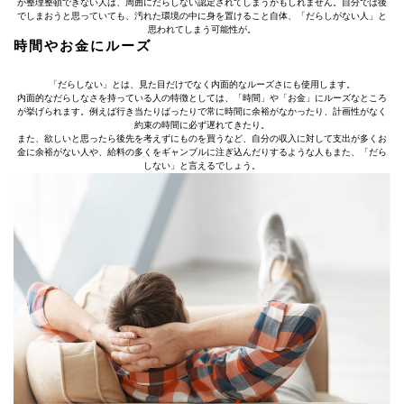
が整理整頓できない人は、周囲にだらしない認定されてしまうかもしれません。自分では後
でしまおうと思っていても、汚れた環境の中に身を置けること自体、「だらしがない人」と
思われてしまう可能性が。
時間やお金にルーズ
「だらしない」とは、見た目だけでなく内面的なルーズさにも使用します。
内面的なだらしなさを持っている人の特徴としては、「時間」や「お金」にルーズなところ
が挙げられます。例えば行き当たりばったりで常に時間に余裕がなかったり、計画性がなく
約束の時間に必ず遅れてきたり。
また、欲しいと思ったら後先を考えずにものを買うなど、自分の収入に対して支出が多くお
金に余裕がない人や、給料の多くをギャンブルに注ぎ込んだりするような人もまた、「だら
しない」と言えるでしょう。