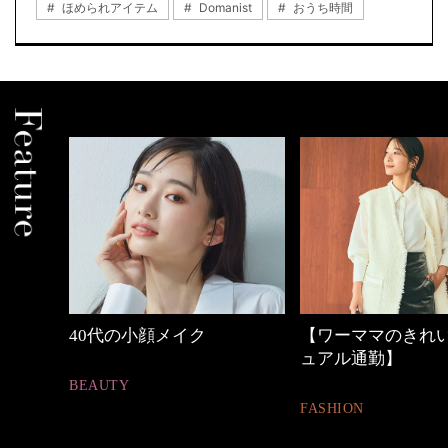
ほめられアイテム
Domanist
おうち時間
【ワーママのきれいめカジ
優木まおみさん「
ュアル通勤】
割。」
FASHION
LIFESTYLE