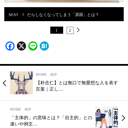
だらしなくなってしまう「原因」とは？
1
2
Facebook
X
Line
Hatena
WORK
雑学
【朴念仁】とは無口で無愛想な人を表す
言葉｜正し…
WORK
雑学
「主体的」の意味とは？「自主的」との
違いや例文…