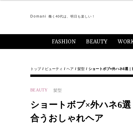
Domani
働く40代は、明日も楽しい！
FASHION
BEAUTY
WOR
トップ
ビューティ
ヘア
髪型
ショートボブ×外ハネ6選
BEAUTY
髪型
ショートボブ×外ハネ6
合うおしゃれヘア