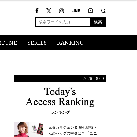
検索
RTUNE
SERIES
RANKING
2026.08.09
ランキング
元タカラジェンヌ 凪七瑠海さ
んのバッグの中身は？ 「ユニ