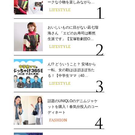
ークな小物を楽しみながら…
LIFESTYLE
おいしいものに目がない凪七瑠
海さん 「エビのお寿司は断然
生派です」【宝塚歌劇団O…
LIFESTYLE
ん!? どういうこと？ 安堵から
一転、女の勘はほぼほぼ当た
る！【中学生ママ（40…
LIFESTYLE
話題のUNIQLOのデニムジャケ
ットを購入！春気分投入のコー
ディネート
FASHION