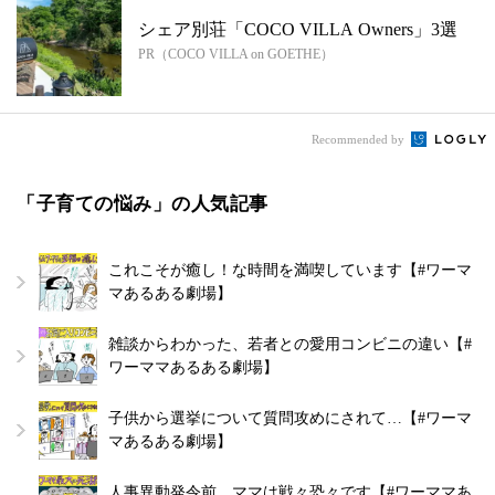
シェア別荘「COCO VILLA Owners」3選
PR（COCO VILLA on GOETHE）
Recommended by
「子育ての悩み」の人気記事
これこそが癒し！な時間を満喫しています【#ワーマ
マあるある劇場】
雑談からわかった、若者との愛用コンビニの違い【#
ワーママあるある劇場】
子供から選挙について質問攻めにされて…【#ワーマ
マあるある劇場】
人事異動発令前、ママは戦々恐々です【#ワーママあ