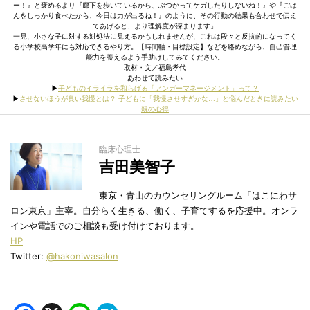
ー！』と褒めるより『廊下を歩いているから、ぶつかってケガしたりしないね！』や『ごは
んをしっかり食べたから、今日は力が出るね！』のように、その行動の結果も合わせて伝え
てあげると、より理解度が深まります」
一見、小さな子に対する対処法に見えるかもしれませんが、これは段々と反抗的になってく
る小学校高学年にも対応できるやり方。【時間軸・目標設定】などを絡めながら、自己管理
能力を養えるよう手助けしてみてください。
取材・文／福島孝代
あわせて読みたい
▶︎
子どものイライラを和らげる「アンガーマネージメント」って？
▶︎
させないほうが良い我慢とは？ 子どもに「我慢させすぎかな…」と悩んだときに読みたい
親の心得
臨床心理士
吉田美智子
東京・青山のカウンセリングルーム「はこにわサ
ロン東京」主宰。自分らく生きる、働く、子育てするを応援中。オンラ
インや電話でのご相談も受け付けております。
HP
Twitter:
@hakoniwasalon