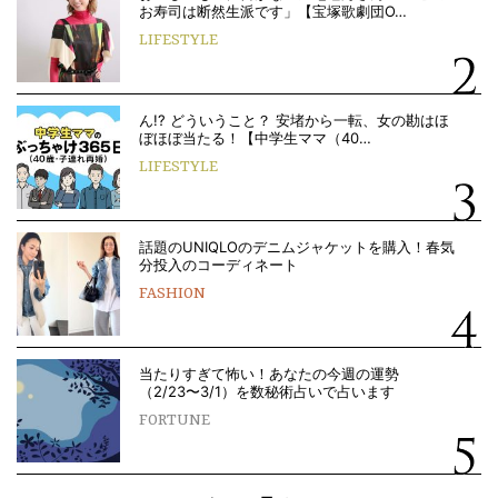
お寿司は断然生派です」【宝塚歌劇団O…
LIFESTYLE
ん!? どういうこと？ 安堵から一転、女の勘はほ
ぼほぼ当たる！【中学生ママ（40…
LIFESTYLE
話題のUNIQLOのデニムジャケットを購入！春気
分投入のコーディネート
FASHION
当たりすぎて怖い！あなたの今週の運勢
（2/23〜3/1）を数秘術占いで占います
FORTUNE