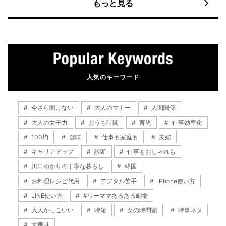
もっと見る
人気のキーワード
今さら聞けない
大人のマナー
人間関係
大人の女子力
おうち時間
育児
仕事効率化
100均
趣味
仕事も家庭も
夫婦
キャリアアップ
診断
仕事もおしゃれも
川口ゆかりの丁寧な暮らし
韓国
お料理レシピ代用
デジタル苦手
iPhone使い方
LINE使い方
#ワーママあるある劇場
大人かっこいい
時短
女の時間割
時事ネタ
文房具