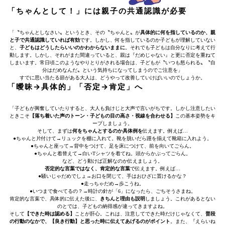
「ちゃんとして！」には親子の共通認識が必要
「〝ちゃんとしなさい〟というとき、その〝ちゃんと〟が
具体的に何を指しているのか、親
と子で共通認識していれば有効
です。しかし、何を指しているのか子どもが理解していない
と、
子どもはどうしたらいいのかわからないままに
。それでも子どもは自分なりに考えて行
動します。しかし、それがまた間違っていると、親は『だめじゃない』と更に否定を重ねて
しまいます。常日頃このようなやりとりがされる場合は、子どもが〝いつも怒られる〟〝自
分はだめなんだ〟という気持ちになってしまうのでご注意を」
すでに思い当たる節がある大人は、どうやって改善していけばいいのでしょうか。
「曖昧→具体的」「否定→肯定」へ
「子どもが興奮していたりすると、大人も負けじと大声で言いがちです。しかし注意したい
ときこそ
【落ち着いた声のトーン・子どもの目の高さ・視線を合わせる】
この基本姿勢をキ
ープしましょう。
そして、まずは
何をちゃんとするのか具体例を
伝えます。例えば…
●ちゃんと片付けて→リュックを棚に入れて。靴を脱いだら踵を揃えて靴箱に入れよう。
●ちゃんと座って→背中をつけて、足を床につけて、前を向いてごらん。
●ちゃんと着替えて→白いTシャツを着てね。頭からかぶってごらん。
など、どう動けば正解なのか伝えましょう。
否定的な言葉ではなく、肯定的な言葉
で伝えます。例えば…
●騒いじゃだめでしょ→お口を閉じて、手はおひざに置けるかな？
●走っちゃだめ→歩こうね。
●いつまで食べてるの？→時計の針が「6」になったら、ごちそうさまね。
肯定的な言葉で、具体的に伝えた後に、
きちんと理由も説明
しましょう。これがあるとない
のとでは、子どもの納得感が違ってきますよね。
そして
【できた時は認める】
ことが肝心。これは、注意してできた時だけじゃなくて、
普段
の行動のなかで、【良き行動】と思った時に伝えてあげるのがポイント
。また、『えらいね