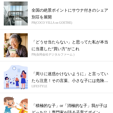
全国の絶景ポイントにサウナ付きのシェア
別荘を展開
PR(COCO VILLA on GOETHE)
「どうせ当たらない」と思ってた私が本当
に当選した“買い方”がこれ
PR(合同会社デジタルファーム )
「周りに迷惑かけないように」と言ってい
たら注意！その言葉、小さな子には危険か
LIFESTYLE
も!...
「積極的な子」or「消極的な子」我が子は
どっち!? ｜専門家が語る子育てポイン...