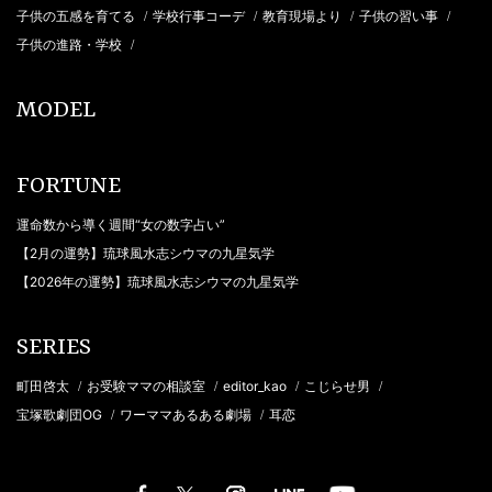
子供の五感を育てる
学校行事コーデ
教育現場より
子供の習い事
/
/
/
/
子供の進路・学校
/
MODEL
FORTUNE
運命数から導く週間“女の数字占い”
【2月の運勢】琉球風水志シウマの九星気学
【2026年の運勢】琉球風水志シウマの九星気学
SERIES
町田啓太
お受験ママの相談室
editor_kao
こじらせ男
/
/
/
/
宝塚歌劇団OG
ワーママあるある劇場
耳恋
/
/