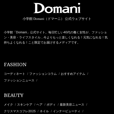
小学館 Domani（ドマーニ） 公式ウェブサイト
小学館「Domani」公式サイト。毎日忙しい40代の働く女性が、ファッショ
ン・美容・ライフスタイル…今よりもっと楽しくなれる！元気になれる！気
持ちよくなれる！こと限定でお届けするメディアです。
FASHION
コーディネート
ファッションコラム
おすすめアイテム
/
/
/
ファッションニュース
/
BEAUTY
メイク
スキンケア
ヘア
ボディ
最新美容ニュース
/
/
/
/
/
クリスマスコフレ2025
ネイル
インナービューティ
/
/
/