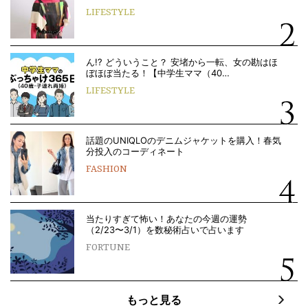
LIFESTYLE
ん!? どういうこと？ 安堵から一転、女の勘はほ
ぼほぼ当たる！【中学生ママ（40…
LIFESTYLE
話題のUNIQLOのデニムジャケットを購入！春気
分投入のコーディネート
FASHION
当たりすぎて怖い！あなたの今週の運勢
（2/23〜3/1）を数秘術占いで占います
FORTUNE
もっと見る