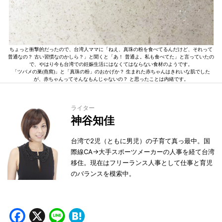
ちょっと衝撃的だったので、台湾人ママに「ねえ、真珠の粉を食べてるんだけど、それって
普通なの？ 古い習慣なのかしら？」と聞くと「あ！ 普通よ。私も食べてた」と言っていたの
で、やはり今も台湾での妊娠生活にはなくてはならない食材のようです。
「ツバメの巣(燕窩)」と「真珠の粉」のおかげか？ 生まれた赤ちゃんはきれいな肌でした
が、赤ちゃんってそんなもんじゃないの？ と思ったことは内緒です。
ライター
神谷知佳
台湾で2児（ともに男児）の子育て真っ最中。国
際線CA→大手スポーツメーカーの人事を経て台湾
移住。現在はフリーランス人事として仕事と育児
のバランスを模索中。
Facebook
X
Line
Hatena