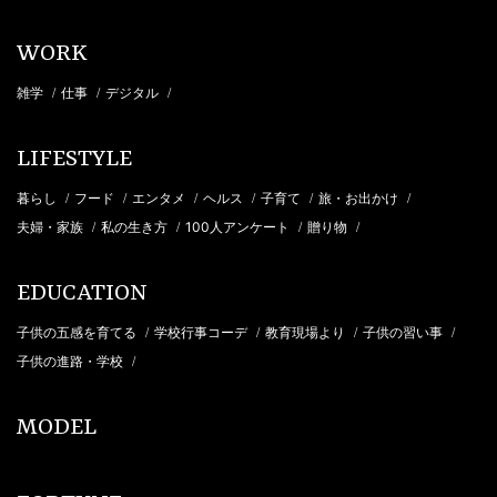
WORK
雑学
仕事
デジタル
/
/
/
LIFESTYLE
暮らし
フード
エンタメ
ヘルス
子育て
旅・お出かけ
/
/
/
/
/
/
夫婦・家族
私の生き方
100人アンケート
贈り物
/
/
/
/
EDUCATION
子供の五感を育てる
学校行事コーデ
教育現場より
子供の習い事
/
/
/
/
子供の進路・学校
/
MODEL