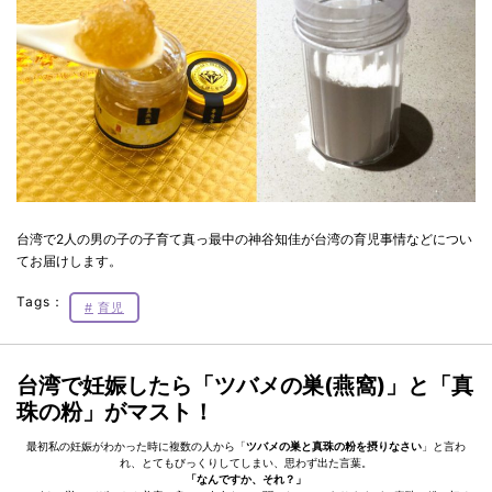
台湾で2人の男の子の子育て真っ最中の神谷知佳が台湾の育児事情などについ
てお届けします。
Tags：
育児
台湾で妊娠したら
「ツバメの巣(燕窩)」と「真
珠の粉」がマスト！
最初私の妊娠がわかった時に複数の人から「
ツバメの巣と真珠の粉を摂りなさい
」と言わ
れ、とてもびっくりしてしまい、思わず出た言葉。
「なんですか、それ？」