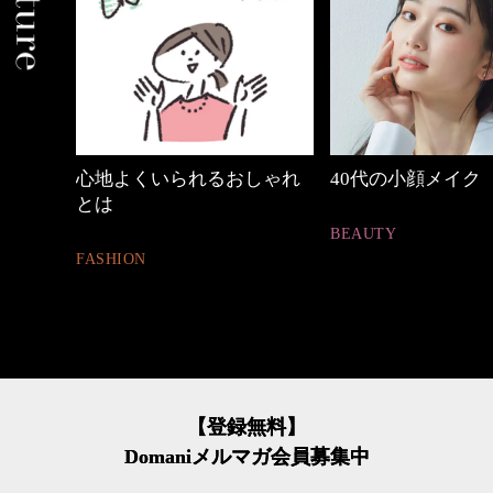
しゃれ
40代の小顔メイク
【ワーママのきれ
ュアル通勤】
BEAUTY
FASHION
【登録無料】
Domaniメルマガ会員募集中