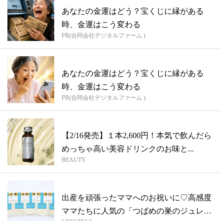
あなたの金運はどう？宝くじに縁がある
時、金運はこう変わる
PR(合同会社デジタルファーム )
あなたの金運はどう？宝くじに縁がある
時、金運はこう変わる
PR(合同会社デジタルファーム )
【2/16発売】１本2,600円！本気で飲んだら
めっちゃ高い美容ドリンクのお味と...
BEAUTY
出産を頑張ったママへのお祝いに♡高感度
ママたちに人気の「つばめの巣のジュレ」