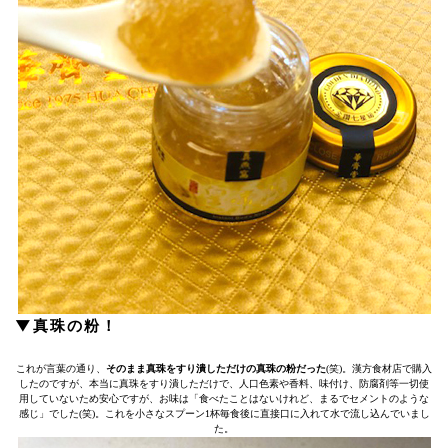
▼真珠の粉！
これが言葉の通り、
そのまま真珠をすり潰しただけの真珠の粉だった
(笑)。漢方食材店で購入
したのですが、本当に真珠をすり潰しただけで、人口色素や香料、味付け、防腐剤等一切使
用していないため安心ですが、お味は「食べたことはないけれど、まるでセメントのような
感じ」でした(笑)。これを小さなスプーン1杯毎食後に直接口に入れて水で流し込んでいまし
た。