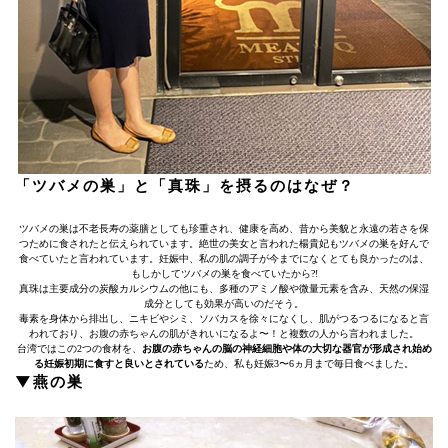
「ツバメの巣」と「真珠」を摂るのはなぜ？
ツバメの巣は不老長寿の薬膳としても珍重され、健康を高め、昔から美貌と永遠の若さを保
つために食されたと伝えられています。絶世の美女と言われた楊貴妃もツバメの巣を好んで
食べていたと言われています。妊娠中、私の肌の調子が今までになくとても良かったのは、
もしかしてツバメの巣を食べていたから?!
真珠は主要成分の炭酸カルシウムの他にも、多種のアミノ酸や微量元素を含み、天然の保湿
成分としても効果が高いのだそう。
毒素を身体から排出し、ニキビやシミ、ソバカスを徐々になくし、肌がつるつるになると言
われており、お腹の赤ちゃんの肌がきれいになるよ〜！と複数の人から言われました。
台湾ではこの2つの食材を、
お腹の赤ちゃんの脳の神経細胞や体の大切な器官が形成され始め
る妊娠初期に食すと良いとされている
ため、私も妊娠3〜6ヵ月まで毎日食べました。
▼燕の巣