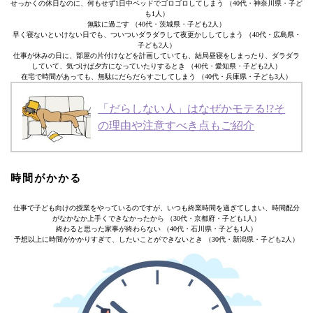
せっかくの休日なのに、何もせず1日中ベッドでゴロゴロしてしまう （40代・神奈川県・子ど
も1人）
無駄に過ごす （40代・茨城県・子ども2人）
早く寝ないといけない日でも、ついついダラダラして夜更かししてしまう （40代・広島県・
子ども2人）
仕事が休みの日に、部屋の片付けなどを計画していても、結局昼寝をしまったり、ダラダラ
していて、気づけば夕方になっていたりするとき （40代・愛知県・子ども2人）
在宅で時間があっても、無駄にだらだらすごしてしまう （40代・兵庫県・子ども3人）
「だらしない人」はなぜかモテる!?そ
の理由や注意すべき点もご紹介
時間がかかる
仕事で子ども向けの授業をやっているのですが、いつも終業時間を過ぎてしまい、時間配分
がなかなか上手くできなかったから （30代・京都府・子ども1人）
終わると思った家事が終わらない （40代・石川県・子ども1人）
予想以上に時間がかかりすぎて、したいことができないとき （30代・新潟県・子ども2人）