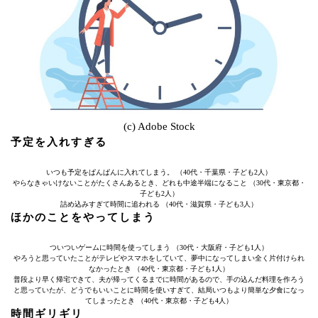
(c) Adobe Stock
予定を入れすぎる
いつも予定をぱんぱんに入れてしまう。 （40代・千葉県・子ども2人）
やらなきゃいけないことがたくさんあるとき、どれも中途半端になること （30代・東京都・
子ども2人）
詰め込みすぎて時間に追われる （40代・滋賀県・子ども3人）
ほかのことをやってしまう
ついついゲームに時間を使ってしまう （30代・大阪府・子ども1人）
やろうと思っていたことがテレビやスマホをしていて、夢中になってしまい全く片付けられ
なかったとき （40代・東京都・子ども1人）
普段より早く帰宅できて、夫が帰ってくるまでに時間があるので、手の込んだ料理を作ろう
と思っていたが、どうでもいいことに時間を使いすぎて、結局いつもより簡単な夕食になっ
てしまったとき （40代・東京都・子ども4人）
時間ギリギリ