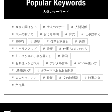
人気のキーワード
今さら聞けない
大人のマナー
人間関係
大人の女子力
おうち時間
育児
仕事効率化
100均
趣味
仕事も家庭も
夫婦
キャリアアップ
診断
仕事もおしゃれも
川口ゆかりの丁寧な暮らし
韓国
お料理レシピ代用
デジタル苦手
iPhone使い方
LINE使い方
#ワーママあるある劇場
大人かっこいい
時短
女の時間割
時事ネタ
文房具