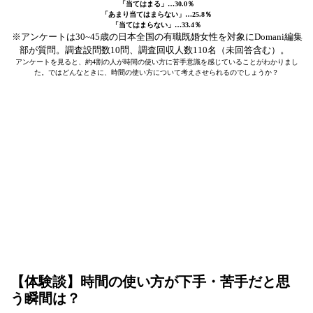
「当てはまる」…30.0％
「あまり当てはまらない」…25.8％
「当てはまらない」…33.4％
※アンケートは30~45歳の日本全国の有職既婚女性を対象にDomani編集
部が質問。調査設問数10問、調査回収人数110名（未回答含む）。
アンケートを見ると、約4割の人が時間の使い方に苦手意識を感じていることがわかりまし
た。ではどんなときに、時間の使い方について考えさせられるのでしょうか？
【体験談】時間の使い方が下手・苦手だと思
う瞬間は？