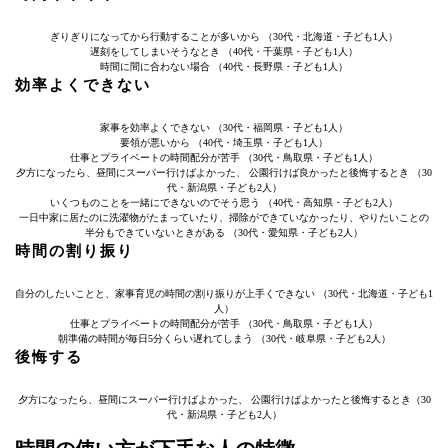
ぎりぎりになってから行動することが多いから （30代・北海道・子ども1人）
遅刻をしてしまいそうなとき （40代・千葉県・子ども1人）
時間に間に合わない場合 （40代・長野県・子ども1人）
効率よくできない
家事を効率よくできない （30代・福岡県・子ども1人）
要領が悪いから （40代・埼玉県・子ども1人）
仕事とプライベートの時間配分が苦手 （30代・鳥取県・子ども1人）
夕方になったら、昼間にスーパー行けばよかった、 公園行けば良かったと後悔するとき （30
代・新潟県・子ども2人）
いくつものことを一緒にできないのでそう思う （40代・高知県・子ども2人）
一日中家に居たのに洗濯物がたまっていたり、掃除ができていなかったり、やりたいことの
半分もできていないときがある （30代・愛知県・子ども2人）
時間の割り振り
自分のしたいことと、家事育児の時間の割り振りが上手くできない （30代・北海道・子ども1
人）
仕事とプライベートの時間配分が苦手 （30代・鳥取県・子ども1人）
朝準備の時間が毎日5分くらい遅れてしまう （30代・岐阜県・子ども2人）
後悔する
夕方になったら、昼間にスーパー行けばよかった、 公園行けばよかったと後悔するとき（30
代・新潟県・子ども2人）