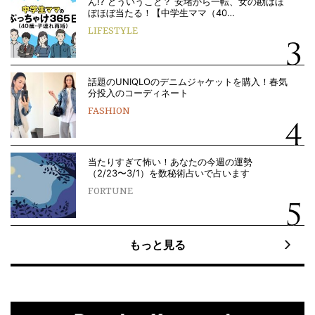
ん!? どういうこと？ 安堵から一転、女の勘はほ
ぼほぼ当たる！【中学生ママ（40…
LIFESTYLE
話題のUNIQLOのデニムジャケットを購入！春気
分投入のコーディネート
FASHION
当たりすぎて怖い！あなたの今週の運勢
（2/23〜3/1）を数秘術占いで占います
FORTUNE
もっと見る