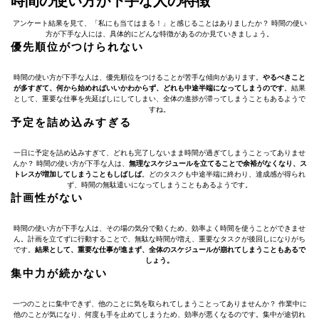
時間の使い方が下手な人の特徴
アンケート結果を見て、「私にも当てはまる！」と感じることはありましたか？ 時間の使い
方が下手な人には、具体的にどんな特徴があるのか見ていきましょう。
優先順位がつけられない
時間の使い方が下手な人は、優先順位をつけることが苦手な傾向があります。
やるべきこと
が多すぎて、何から始めればいいかわからず、どれも中途半端になってしまうのです
。結果
として、重要な仕事を先延ばしにしてしまい、全体の進捗が滞ってしまうこともあるようで
すね。
予定を詰め込みすぎる
一日に予定を詰め込みすぎて、どれも完了しないまま時間が過ぎてしまうことってありませ
んか？ 時間の使い方が下手な人は、
無理なスケジュールを立てることで余裕がなくなり、ス
トレスが増加してしまうこともしばしば
。どのタスクも中途半端に終わり、達成感が得られ
ず、時間の無駄遣いになってしまうこともあるようです。
計画性がない
時間の使い方が下手な人は、その場の気分で動くため、効率よく時間を使うことができませ
ん。計画を立てずに行動することで、無駄な時間が増え、重要なタスクが後回しになりがち
です。
結果として、重要な仕事が進まず、全体のスケジュールが崩れてしまうこともあるで
しょう。
集中力が続かない
一つのことに集中できず、他のことに気を取られてしまうことってありませんか？ 作業中に
他のことが気になり、何度も手を止めてしまうため、効率が悪くなるのです。集中が途切れ