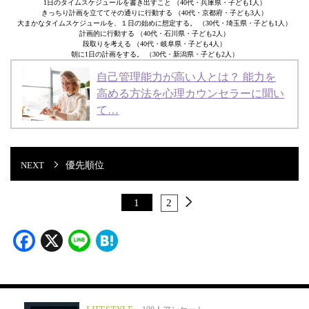
1日のタイムスケジュールを書き出すこと （40代・兵庫県・子ども1人）
きっちり計画を立ててその通りに行動する （40代・京都府・子ども3人）
大まかなタイムスケジュールを、１日の始めに想定する。 （30代・埼玉県・子ども1人）
計画的に行動する （40代・石川県・子ども2人）
段取りを考える （40代・岐阜県・子ども4人）
朝に1日の計画をする。 （30代・新潟県・子ども2人）
自己管理能力が高い人とは？ 能力を
高める方法を心理カウンセラーに聞い
て…
優先順位
1
2
Facebook
X
Line
Hatena