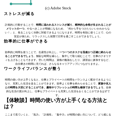
(c) Adobe Stock
ストレスが減る
計画的に行動することで、
時間に追われるストレスが減り、精神的な余裕が生まれることが
メリットの一つ
。やるべきことが明確になるため、「何から手をつけたらいいかわからな
い！」と、焦ることなく冷静に対処できるようになります。時間を有効に使うことで、心の
安定が保たれ、リラックスした状態で日常を過ごすことができるでしょう。
効率的に仕事ができる
効率的に時間を使うことで、生産性が向上し、
一つ一つのタスクを迅速かつ正確に終わらせ
ることができるでしょう
。無駄な時間を減らし、集中して取り組むことで、仕事のクオリテ
ィを上げることもできます。空いた時間は、資格の勉強をしたり、講習会に参加するなど、
自分磨きの時間に充てれば、さらなるキャリアアップにつながりますよ。
ワークライフバランスが整う
時間の使い方が上手くなると、仕事とプライベートの時間をバランスよく配分できるように
なり、充実した生活を送ることができます。効率よく仕事を終わらせることで、
家族や友人
との時間を大切にすることができ、趣味やリフレッシュの時間も確保できるでしょう
。全体
的な生活の質が向上し、仕事もプライベートも充実した生活をおくることができるはずで
す。
【体験談】時間の使い方が上手くなる方法と
は？
ここまで見ていくと、「気力」「計画性」「集中力」が時間の使い方について、どう感じる