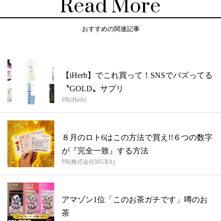
Read More
おすすめの関連記事
【iHerb】でこれ買って！SNSでバズってる
〝GOLD〟サプリ
PR(iHerb)
８月のロト6はこの方法で買え!!６つの数字
が『完全一致』する方法
PR(株式会社MURA)
アマゾン1位「このお茶ガチです」噂のお
茶