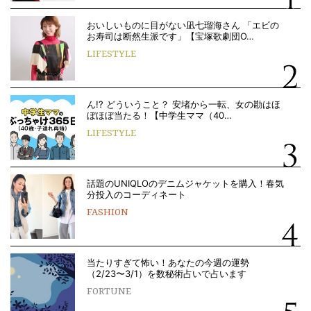
おいしいものに目がない凪七瑠海さん 「エビの
お寿司は断然生派です」【宝塚歌劇団O…
LIFESTYLE
ん!? どういうこと？ 安堵から一転、女の勘はほ
ぼほぼ当たる！【中学生ママ（40…
LIFESTYLE
話題のUNIQLOのデニムジャケットを購入！春気
分投入のコーディネート
FASHION
当たりすぎて怖い！あなたの今週の運勢
（2/23〜3/1）を数秘術占いで占います
FORTUNE