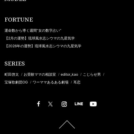
FORTUNE
運命数から導く週間“女の数字占い”
【2月の運勢】琉球風水志シウマの九星気学
【2026年の運勢】琉球風水志シウマの九星気学
SERIES
町田啓太
お受験ママの相談室
editor_kao
こじらせ男
/
/
/
/
宝塚歌劇団OG
ワーママあるある劇場
耳恋
/
/