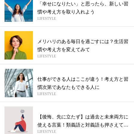
「幸せになりたい」と思ったら、新しい習
慣や考え方を取り入れよう
LIFESTYLE
メリハリのある毎日を過ごすには？生活習
慣や考え方を変えてみて
LIFESTYLE
仕事ができる人はここが違う！考え方と習
慣次第であなたもできる人に
LIFESTYLE
【後悔、先に立たず】は過去と未来両方に
使える言葉！類義語と対義語も押さえてお
LIFESTYLE
こう