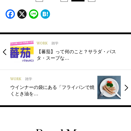
Facebook
X
Line
Hatena
WORK
雑学
【蕃茄】って何のこと？サラダ・パス
タ・スープな…
WORK
雑学
ウインナーの袋にある「フライパンで焼
くとき油を…