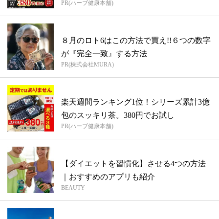
PR(ハーブ健康本舗)
８月のロト6はこの方法で買え!!６つの数字
が『完全一致』する方法
PR(株式会社MURA)
楽天週間ランキング1位！シリーズ累計3億
包のスッキリ茶。380円でお試し
PR(ハーブ健康本舗)
【ダイエットを習慣化】させる4つの方法
｜おすすめのアプリも紹介
BEAUTY