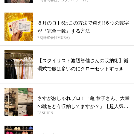
PR(合同会社デジタルファーム )
８月のロト6はこの方法で買え!!６つの数字
が『完全一致』する方法
PR(株式会社MURA)
【スタイリスト渡辺智佳さんの収納術】循
環式で服は多いのにクローゼットすっき
り！
さすがおしゃれプロ！「亀 恭子さん、大量
の靴をどう収納してますか？」【超人気ス
FASHION
タ...