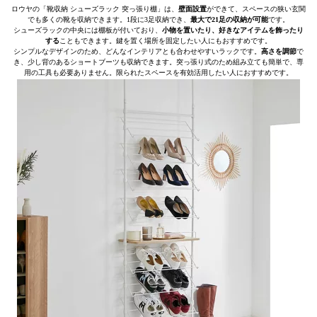
ロウヤの「靴収納 シューズラック 突っ張り棚」は、
壁面設置
ができて、スペースの狭い玄関
でも多くの靴を収納できます。1段に3足収納でき、
最大で21足の収納が可能
です。
シューズラックの中央には棚板が付いており、
小物を置いたり、好きなアイテムを飾ったり
する
こともできます。鍵を置く場所を固定したい人にもおすすめです。
シンプルなデザインのため、どんなインテリアとも合わせやすいラックです。
高さを調節
で
き、少し背のあるショートブーツも収納できます。突っ張り式のため組み立ても簡単で、専
用の工具も必要ありません。限られたスペースを有効活用したい人におすすめです。