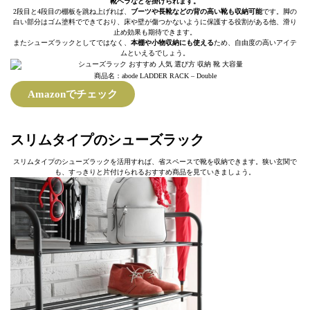
靴ベラなどを掛けられます。
2段目と4段目の棚板を跳ね上げれば、
ブーツや長靴などの背の高い靴も収納可能
です。脚の
白い部分はゴム塗料でできており、床や壁が傷つかないように保護する役割がある他、滑り
止め効果も期待できます。
またシューズラックとしてではなく、
本棚や小物収納にも使える
ため、自由度の高いアイテ
ムといえるでしょう。
商品名：abode LADDER RACK – Double
Amazonでチェック
スリムタイプのシューズラック
スリムタイプのシューズラックを活用すれば、省スペースで靴を収納できます。狭い玄関で
も、すっきりと片付けられるおすすめ商品を見ていきましょう。