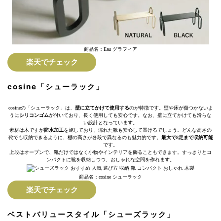
商品名：Eau グラフィア
楽天でチェック
cosine「シューラック」
cosineの「シューラック」は、
壁に立てかけて使用する
のが特徴です。壁や床が傷つかないよ
うに
シリコンゴム
が付いており、長く使用しても安心です。なお、壁に立てかけても滑らな
い設計となっています。
素材は木ですが
防水加工
を施しており、濡れた靴も安心して置けるでしょう。どんな高さの
靴でも収納できるように、棚の高さが各段で異なるのも魅力的です。
最大で8足まで収納可能
です。
上段はオープンで、靴だけではなく小物やインテリアを飾ることもできます。すっきりとコ
ンパクトに靴を収納しつつ、おしゃれな空間を作れます。
商品名：cosine シューラック
楽天でチェック
ベストバリュースタイル「シューズラック」