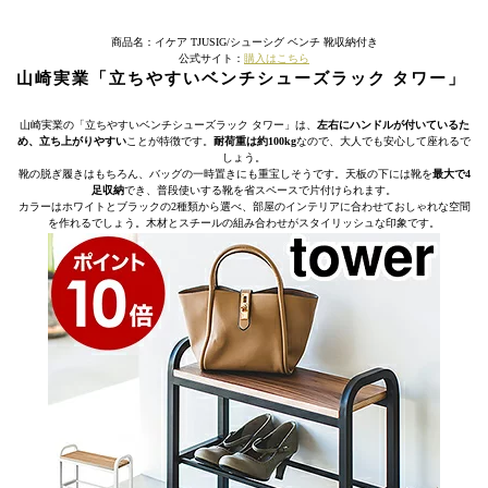
商品名：イケア TJUSIG/シューシグ ベンチ 靴収納付き
公式サイト：
購入はこちら
山崎実業「立ちやすいベンチシューズラック タワー」
山崎実業の「立ちやすいベンチシューズラック タワー」は、
左右にハンドルが付いているた
め、立ち上がりやすい
ことが特徴です。
耐荷重は約100kg
なので、大人でも安心して座れるで
しょう。
靴の脱ぎ履きはもちろん、バッグの一時置きにも重宝しそうです。天板の下には靴を
最大で4
足収納
でき、普段使いする靴を省スペースで片付けられます。
カラーはホワイトとブラックの2種類から選べ、部屋のインテリアに合わせておしゃれな空間
を作れるでしょう。木材とスチールの組み合わせがスタイリッシュな印象です。