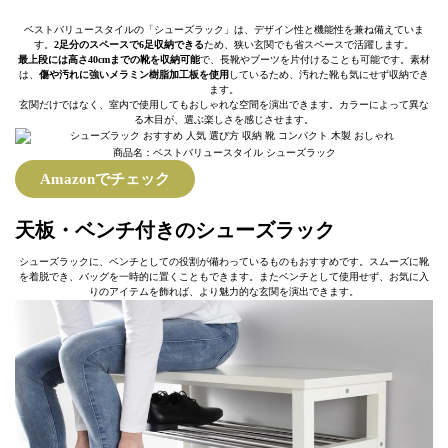
ベストバリュースタイルの「シューズラック」は、デザイン性と機能性を兼ね備えていま
す。
2足分のスペースで6足収納できる
ため、狭い玄関でも省スペースで活躍します。
最上段には高さ40cmまでの靴を収納可能
で、長靴やブーツを片付けることも可能です。素材
は、
傷や汚れに強いメラミン樹脂加工板を使用
しているため、汚れた靴も気にせず収納でき
ます。
玄関だけではなく、室内で使用してもおしゃれな空間を演出できます。カラーによって異な
る木目が、選ぶ楽しさを感じさせます。
商品名：ベストバリュースタイル シューズラック
Amazonでチェック
天板・ベンチ付きのシューズラック
シューズラックに、ベンチとしての役割が備わっているものもおすすめです。スムーズに靴
を着脱でき、バッグを一時的に置くこともできます。またベンチとして使用せず、お気に入
りのアイテムを飾れば、より魅力的な玄関を演出できます。