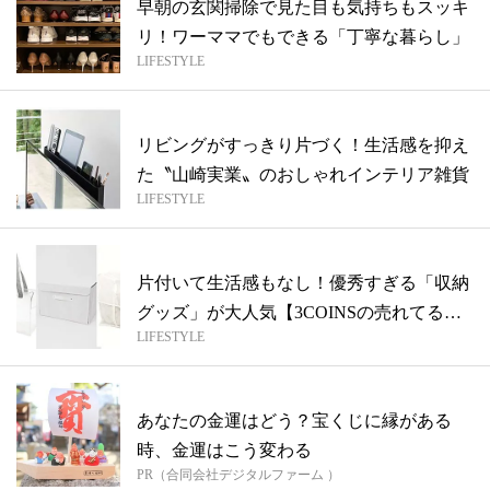
早朝の玄関掃除で見た目も気持ちもスッキ
リ！ワーママでもできる「丁寧な暮らし」
LIFESTYLE
リビングがすっきり片づく！生活感を抑え
た〝山崎実業〟のおしゃれインテリア雑貨
LIFESTYLE
片付いて生活感もなし！優秀すぎる「収納
グッズ」が大人気【3COINSの売れてる
LIFESTYLE
物...
あなたの金運はどう？宝くじに縁がある
時、金運はこう変わる
PR（合同会社デジタルファーム ）