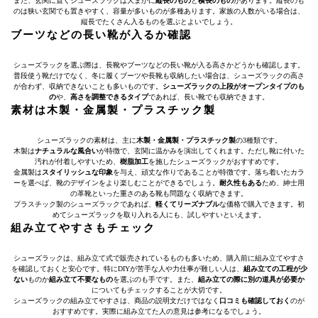
また、玄関に置くシューズラックは大まかに
縦長のもの
と
横長のもの
があります。縦長のも
のは狭い玄関でも置きやすく、容量が多いものが多種あります。家族の人数がいる場合は、
縦長でたくさん入るものを選ぶとよいでしょう。
ブーツなどの長い靴が入るか確認
シューズラックを選ぶ際は、長靴やブーツなどの長い靴が入る高さかどうかも確認します。
普段使う靴だけでなく、冬に履くブーツや長靴も収納したい場合は、シューズラックの高さ
が合わず、収納できないことも多いものです。
シューズラックの上段がオープンタイプのも
の
や、
高さを調整できるタイプ
であれば、長い靴でも収納できます。
素材は木製・金属製・プラスチック製
シューズラックの素材は、主に
木製・金属製・プラスチック製
の3種類です。
木製は
ナチュラルな風合い
が特徴で、玄関に温かみを演出してくれます。ただし靴に付いた
汚れが付着しやすいため、
樹脂加工
を施したシューズラックがおすすめです。
金属製は
スタイリッシュな印象
を与え、頑丈な作りであることが特徴です。落ち着いたカラ
ーを選べば、靴のデザインをより楽しむことができるでしょう。
耐久性もある
ため、紳士用
の革靴といった重さのある靴も問題なく収納できます。
プラスチック製のシューズラックであれば、
軽くてリーズナブル
な価格で購入できます。初
めてシューズラックを取り入れる人にも、試しやすいといえます。
組み立てやすさもチェック
シューズラックは、組み立て式で販売されているものも多いため、購入前に組み立てやすさ
を確認しておくと安心です。特にDIYが苦手な人や力仕事が難しい人は、
組み立ての工程が少
ない
ものか
組み立て不要なもの
を選ぶのも手です。また、
組み立ての際に別の道具が必要か
についてもチェックすることが大切です。
シューズラックの組み立てやすさは、商品の説明文だけではなく
口コミも確認しておく
のが
おすすめです。実際に組み立てた人の意見は参考になるでしょう。