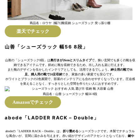
商品名：ロウヤ [幅71]靴収納 シューズラック 突っ張り棚
楽天でチェック
山善「シューズラック 幅56 8段」
山善の「シューズラック8段」は
奥行きが26cmとスリムタイプ
で、狭い玄関でも多くの靴を収
納できるアイテムです。斜めに靴を収納できるため、出し入れも楽に行えます。
また靴のデザインを生かしたインテリアとしても、活用できるでしょう。
紳士用の靴で16
足、婦人用の靴で24足収納
でき、家族の多い家庭でも安心です。
ホワイトとブラックの2色展開で、部屋のインテリアにも合わせやすくなっています。圧迫感
を覚えることなく、すっきりとした空間を作りたい人におすすめです。
商品名：山善 シューズラック 幅56 8段
Amazonでチェック
abode「LADDER RACK – Double」
abodeの「LADDER RACK – Double」は、
折り畳める
シューズラックです。木製でナチュラル
な風合いが、玄関に温かみを与えます。赤い紐がデザインのアクセントとなっており、
鍵や