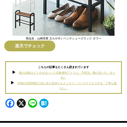
商品名：山崎実業 立ちやすいベンチシューズラック タワー
楽天でチェック
こちらの記事もたくさん読まれています
靴の消臭はどうすればいい!? 消臭便利アイテム・予防法・靴の洗い方（まと
め）
早朝の玄関掃除で見た目も気持ちもスッキリ！ワーママでもできる「丁寧な暮
らし」
Facebook
X
Line
Hatena