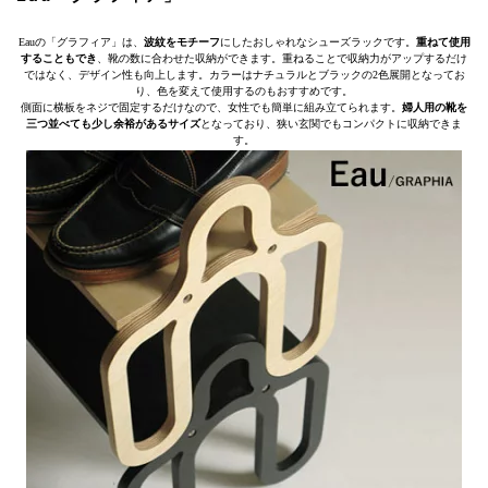
Eauの「グラフィア」は、
波紋をモチーフ
にしたおしゃれなシューズラックです。
重ねて使用
することもでき
、靴の数に合わせた収納ができます。重ねることで収納力がアップするだけ
ではなく、デザイン性も向上します。カラーはナチュラルとブラックの2色展開となってお
り、色を変えて使用するのもおすすめです。
側面に横板をネジで固定するだけなので、女性でも簡単に組み立てられます。
婦人用の靴を
三つ並べても少し余裕があるサイズ
となっており、狭い玄関でもコンパクトに収納できま
す。