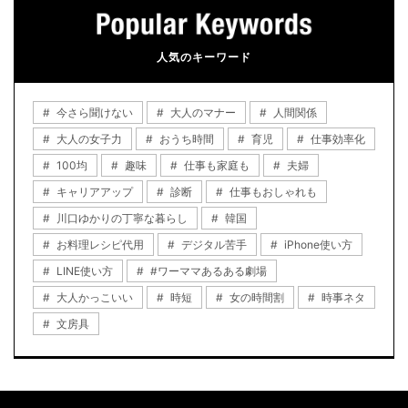
人気のキーワード
今さら聞けない
大人のマナー
人間関係
大人の女子力
おうち時間
育児
仕事効率化
100均
趣味
仕事も家庭も
夫婦
キャリアアップ
診断
仕事もおしゃれも
川口ゆかりの丁寧な暮らし
韓国
お料理レシピ代用
デジタル苦手
iPhone使い方
LINE使い方
#ワーママあるある劇場
大人かっこいい
時短
女の時間割
時事ネタ
文房具