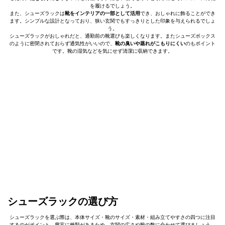
を履けるでしょう。
また、シューズラックは
靴をインテリアの一部として活用
でき、おしゃれに飾ることができ
ます。シンプルな設計となっており、狭い玄関でもすっきりとした印象を与えられるでしょ
う。
シューズラックがおしゃれだと、通勤前の靴選びも楽しくなります。またシューズボックス
のように密閉されておらず通気性がいいので、
靴の臭いや蒸れがこもりにくい
のもポイント
です。靴の湿気などを気にせず清潔に収納できます。
シューズラックの選び方
シューズラックを選ぶ際は、本体サイズ・靴のサイズ・素材・組み立てやすさの四つに注目
するのがポイント。豊富に種類があるため、玄関の広さや靴の数に合わせて選びましょう。