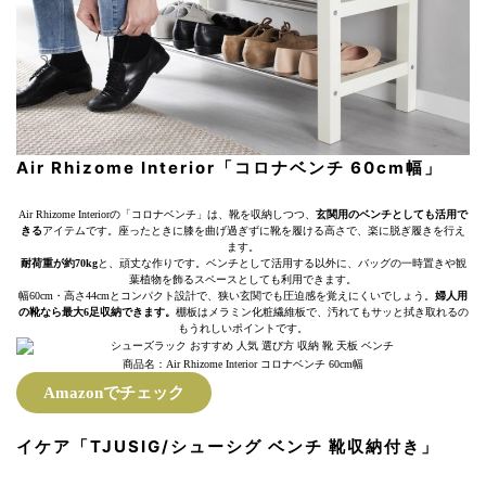
Air Rhizome Interior「コロナベンチ 60cm幅」
Air Rhizome Interiorの「コロナベンチ」は、靴を収納しつつ、
玄関用のベンチとしても活用で
きる
アイテムです。座ったときに膝を曲げ過ぎずに靴を履ける高さで、楽に脱ぎ履きを行え
ます。
耐荷重が約70kg
と、頑丈な作りです。ベンチとして活用する以外に、バッグの一時置きや観
葉植物を飾るスペースとしても利用できます。
幅60cm・高さ44cmとコンパクト設計で、狭い玄関でも圧迫感を覚えにくいでしょう。
婦人用
の靴なら最大6足収納できます。
棚板はメラミン化粧繊維板で、汚れてもサッと拭き取れるの
もうれしいポイントです。
商品名：Air Rhizome Interior コロナベンチ 60cm幅
Amazonでチェック
イケア「TJUSIG/シューシグ ベンチ 靴収納付き」