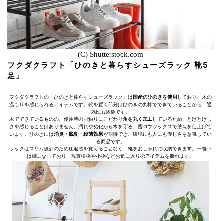
(C) Shutterstock.com
フクダクラフト「ひのきと暮らすシューズラック 靴5
足」
フクダクラフトの「ひのきと暮らすシューズラック」は
国産のひのきを使用
しており、木の
温もりを感じられるアイテムです。靴を置く部分はひのきの丸棒でできていることから、通
気性も抜群です。
木でできているものの、使用時の肌触りにこだわり
角を丸く加工
しているため、とげとげし
さを感じることはありません。汚れや劣化から木を守る、蜜ロウワックスで塗装を仕上げて
います。ひのきには
消臭・脱臭・殺菌効果
が期待でき、環境にも人にも優しさを意識してい
る商品です。
ラックはスリム設計のため圧迫感を覚えることなく、靴をおしゃれに収納できます。一番下
は棚になっており、観賞植物や小物などお気に入りのアイテムを飾れます。