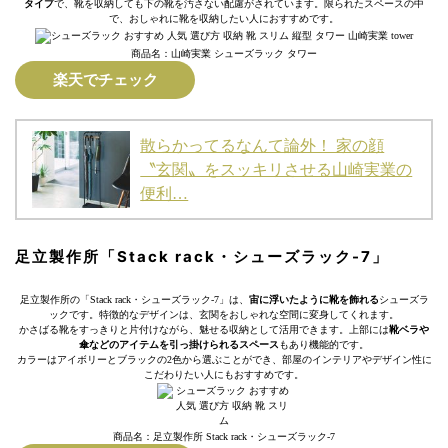
タイプ
で、靴を収納しても下の靴を汚さない配慮がされています。限られたスペースの中
で、おしゃれに靴を収納したい人におすすめです。
商品名：山崎実業 シューズラック タワー
楽天でチェック
散らかってるなんて論外！ 家の顔
〝玄関〟をスッキリさせる山崎実業の
便利…
足立製作所「Stack rack・シューズラック-7」
足立製作所の「Stack rack・シューズラック-7」は、
宙に浮いたように靴を飾れる
シューズラ
ックです。特徴的なデザインは、玄関をおしゃれな空間に変身してくれます。
かさばる靴をすっきりと片付けながら、魅せる収納として活用できます。上部には
靴ベラや
傘などのアイテムを引っ掛けられるスペース
もあり機能的です。
カラーはアイボリーとブラックの2色から選ぶことができ、部屋のインテリアやデザイン性に
こだわりたい人にもおすすめです。
商品名：足立製作所 Stack rack・シューズラック-7