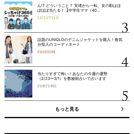
ん!? どういうこと？ 安堵から一転、女の勘はほ
ぼほぼ当たる！【中学生ママ（40…
LIFESTYLE
話題のUNIQLOのデニムジャケットを購入！春気
分投入のコーディネート
FASHION
当たりすぎて怖い！あなたの今週の運勢
（2/23〜3/1）を数秘術占いで占います
FORTUNE
もっと見る