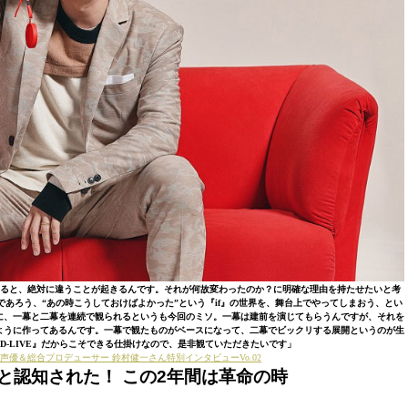
となると、絶対に違うことが起きるんです。それが何故変わったのか？に明確な理由を持たせたいと考
あろう、“あの時こうしておけばよかった”という『if』の世界を、舞台上でやってしまおう、とい
に、一幕と二幕を連続で観られるというも今回のミソ。一幕は建前を演じてもらうんですが、それを
ように作ってあるんです。一幕で観たものがベースになって、二幕でビックリする展開というのが生
D-LIVE』だからこそできる仕掛けなので、是非観ていただきたいです」
？声優＆総合プロデューサー 鈴村健一さん特別インタビューVo.02
と認知された！ この2年間は革命の時