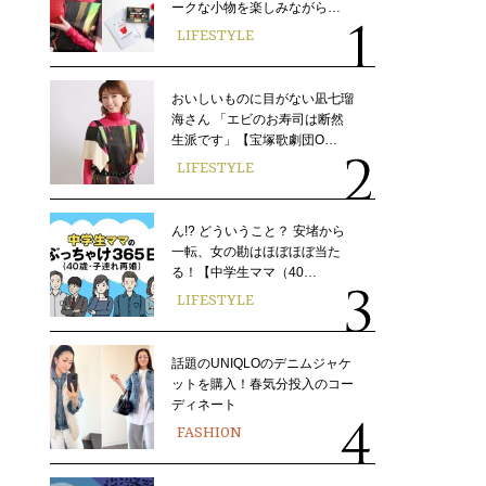
ークな小物を楽しみながら…
LIFESTYLE
おいしいものに目がない凪七瑠
海さん 「エビのお寿司は断然
生派です」【宝塚歌劇団O…
LIFESTYLE
ん!? どういうこと？ 安堵から
一転、女の勘はほぼほぼ当た
る！【中学生ママ（40…
LIFESTYLE
話題のUNIQLOのデニムジャケ
ットを購入！春気分投入のコー
ディネート
FASHION