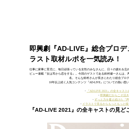
即興劇『AD-LIVE』総合プ
ラスト取材ルポを一気読み！
仕事に家事に育児に、毎日頑張っている女性のみなさんに、日々の疲れを忘れる
ビュー連載『女は耳から恋をする』。今回のゲストである鈴村健一さんは、
名。そんな鈴村さんが長きにわたり総合プロデュ
10年以上続く人気コンテンツ『AD-LIVE』についての熱
・
『AD-LIVE 2021』の全
・
即興劇だからこそ活きる
・
ずっと力を蓄え続けた『声
・
イラストで見るからもっともっと様
『AD-LIVE 2021』の全キャスト