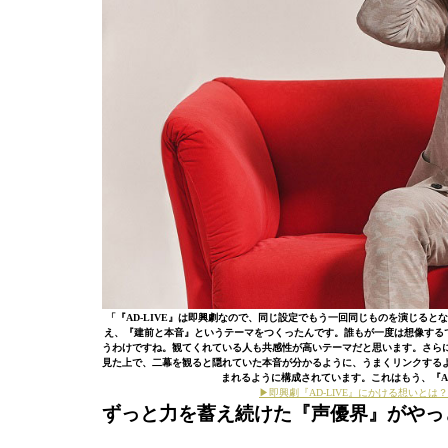
「『AD-LIVE』は即興劇なので、同じ設定でもう一回同じものを演じる
え、『建前と本音』というテーマをつくったんです。誰もが一度は想像するで
うわけですね。観てくれている人も共感性が高いテーマだと思います。さら
見た上で、二幕を観ると隠れていた本音が分かるように、うまくリンクする
まれるように構成されています。これはもう、『A
▶即興劇『AD-LIVE』にかける想いとは
ずっと力を蓄え続けた『声優界』がやっ