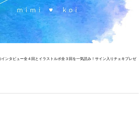
さんのインタビュー全４回とイラストルポ全３回を一気読み！サイン入りチェキプレゼ