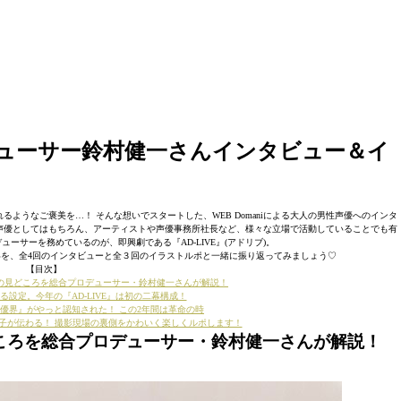
ロデューサー鈴村健一さんインタビュー＆イ
ようなご褒美を…！ そんな想いでスタートした、WEB Domaniによる大人の男性声優へのインタ
声優としてはもちろん、アーティストや声優事務所社長など、様々な立場で活動していることでも有
ーサーを務めているのが、即興劇である『AD-LIVE』(アドリブ)。
い想いを、全4回のインタビューと全３回のイラストルポと一緒に振り返ってみましょう♡
【目次】
キャストの見どころを総合プロデューサー・鈴村健一さんが解説！
設定。今年の『AD-LIVE』は初の二幕構成！
優界』がやっと認知された！ この2年間は革命の時
子が伝わる！ 撮影現場の裏側をかわいく楽しくルポします！
の見どころを総合プロデューサー・鈴村健一さんが解説！