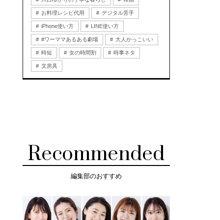
お料理レシピ代用
デジタル苦手
iPhone使い方
LINE使い方
#ワーママあるある劇場
大人かっこいい
時短
女の時間割
時事ネタ
文房具
Recommended
編集部のおすすめ