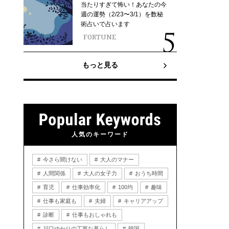
当たりすぎて怖い！あなたの今
週の運勢（2/23〜3/1）を数秘
術占いで占います
FORTUNE
もっと見る
人気のキーワード
今さら聞けない
大人のマナー
人間関係
大人の女子力
おうち時間
育児
仕事効率化
100均
趣味
仕事も家庭も
夫婦
キャリアアップ
診断
仕事もおしゃれも
川口ゆかりの丁寧な暮らし
韓国