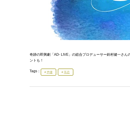
奇跡の即興劇「AD- LIVE」の総合プロデューサー鈴村健一
ントも！
Tags：
声優
耳恋