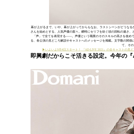
幕が上がるまで、いや、幕が上がってからもなお、ラストシーンがどうなるか
さんを始めとする、人気声優の面々。瞬時にセリフを紡ぐ頭の回転の速さ、
「声」で全てを表現する――。声優という職業のそのスキルの高さを改めて実感で
る、各公演の見どころ解説やキャストへのメッセージを掲載。文字数の関係
て、その
▶いよいよ9月4日スタート！ 『AD-LIVE 2021』の全キャスト
即興劇だからこそ活きる設定。今年の『