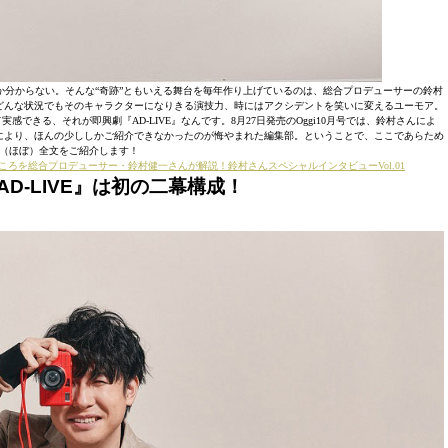
分からない。そんな“奇跡”ともいえる舞台を毎年作り上げているのは、総合プロデューサーの鈴村
どんな状況でもそのキャラクターになりきる演技力、時にはアクシデントを笑いに変えるユーモア。
きる、それが即興劇『AD-LIVE』なんです。8月27日発売のOggi10月号では、鈴村さんによ
により、ほんの少ししかご紹介できなかったのが悔やまれた編集部。ということで、ここであらため
（ほぼ）全文をご紹介します！
の見どころを総合プロデューサー・鈴村健一さんが解説！鈴村さんスペシャルインタビューVol.01
AD-LIVE
』は初の二幕構成！