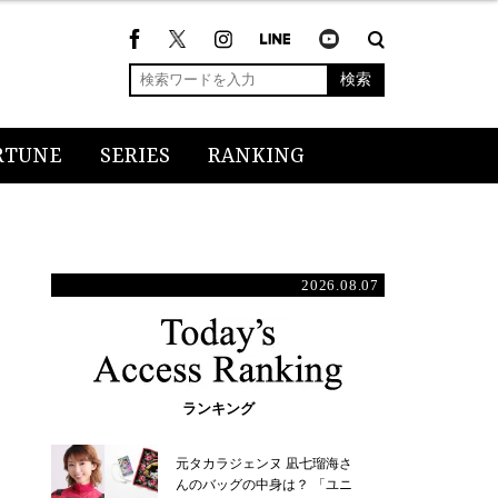
検索
RTUNE
SERIES
RANKING
2026.08.07
ランキング
元タカラジェンヌ 凪七瑠海さ
んのバッグの中身は？ 「ユニ