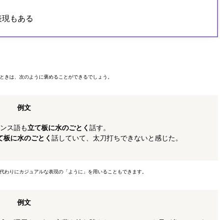
表現もある
ときは、次のように褒めることができるでしょう。
例文
ンス語も
立て板に水のごとく
話す。
て板に水のごとく
話していて、太刀打ちできないと感じた。
代わりにカジュアルな表現の「ように」を用いることもできます。
例文