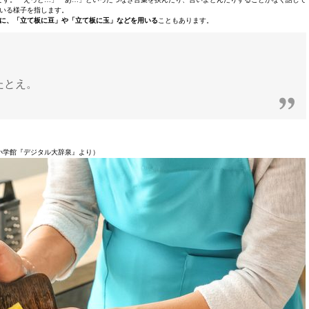
いる様子を指します。
に、「立て板に豆」や「立て板に玉」などを用いる
こともあります。
たとえ。
小学館『デジタル大辞泉』より）