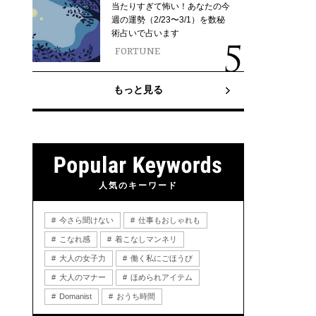
当たりすぎて怖い！あなたの今
週の運勢（2/23〜3/1）を数秘
術占いで占います
FORTUNE
もっと見る
人気のキーワード
今さら聞けない
仕事もおしゃれも
こなれ感
着こなしマンネリ
大人の女子力
働く私にごほうび
大人のマナー
ほめられアイテム
Domanist
おうち時間