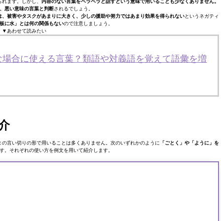
られます。しかし、
内容のない言葉をペラペラと話すという意味で用いることも少なくありません。
、悪い意味の言葉と判断
されるでしょう。
は、被害やタスクがあまりに大きく、少しの援助や努力ではあまり効果を得られない
というネガティ
板に水」とは何の関係もない
ので注意しましょう。
▼あわせて読みたい
な場合に使える言葉？類語や対義語を覚えて語彙を増
介
まの言い切りの形で用いることは多くありません。次のいずれかのように
「ごとく」や「ように」を
す。それぞれの使い方を例文を用いて紹介します。