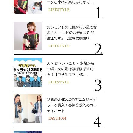
ークな小物を楽しみながら…
LIFESTYLE
おいしいものに目がない凪七瑠
海さん 「エビのお寿司は断然
生派です」【宝塚歌劇団O…
LIFESTYLE
ん!? どういうこと？ 安堵から
一転、女の勘はほぼほぼ当た
る！【中学生ママ（40…
LIFESTYLE
話題のUNIQLOのデニムジャケ
ットを購入！春気分投入のコー
ディネート
FASHION