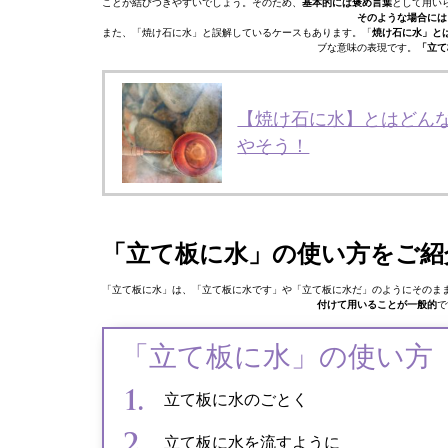
ことが結びつきやすいでしょう。そのため、
基本的には褒め言葉
として用い
そのような場合には
また、「焼け石に水」と誤解しているケースもあります。「
焼け石に水」と
ブな意味の表現です。
「立て
【焼け石に水】とはどん
やそう！
「立て板に水」の使い方をご紹
「立て板に水」は、「立て板に水です」や「立て板に水だ」のようにそのま
付けて用いることが一般的
で
「立て板に水」の使い方
立て板に水のごとく
立て板に水を流すように