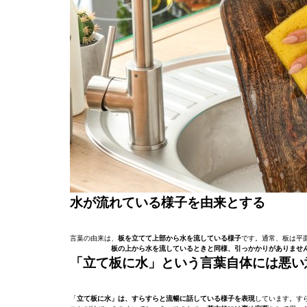
水が流れている様子を由来とする
言葉の由来は、
板を立てて上部から水を流している様子
です。通常、板は平
板の上から水を流しているときと同様、引っかかりがありませ
「立て板に水」という言葉自体には悪い
「
立て板に水」は、すらすらと流暢に話している様子を表現
しています。す