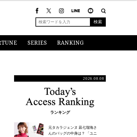
検索
RTUNE
SERIES
RANKING
2026.08.08
ランキング
元タカラジェンヌ 凪七瑠海さ
んのバッグの中身は？ 「ユニ