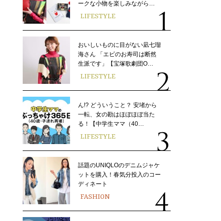
ークな小物を楽しみながら…
LIFESTYLE
おいしいものに目がない凪七瑠
海さん 「エビのお寿司は断然
生派です」【宝塚歌劇団O…
LIFESTYLE
ん!? どういうこと？ 安堵から
一転、女の勘はほぼほぼ当た
る！【中学生ママ（40…
LIFESTYLE
話題のUNIQLOのデニムジャケ
ットを購入！春気分投入のコー
ディネート
FASHION