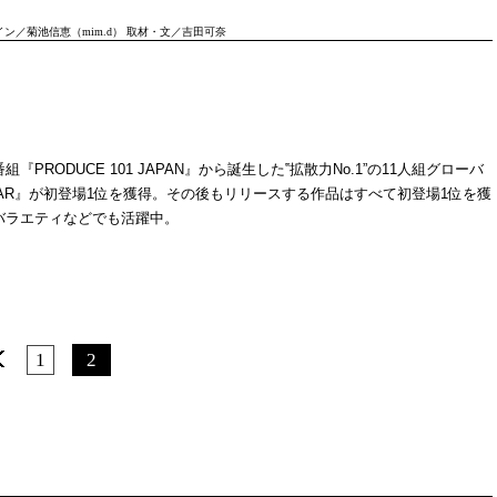
ン／菊池信恵（mim.d） 取材・文／吉田可奈
ODUCE 101 JAPAN』から誕生した‟拡散力No.1”の11人組グローバ
STAR』が初登場1位を獲得。その後もリリースする作品はすべて初登場1位を獲
バラエティなどでも活躍中。
1
2