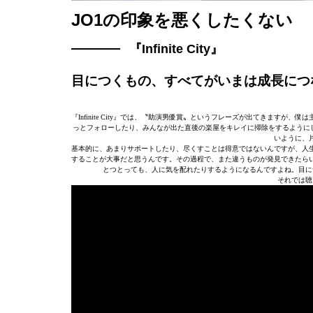
JO1の印象を悪くしたくない
『Infinite City』
目につくもの、すべてがいまは成長につ
『Infinite City』では、〝助演男優賞〟というフレーズが出てきます
っとフォローしたり、みんなが出た直後の楽屋をキレイに掃除をするようにし
いように、
基本的に、あまりサポートしたり、尽くすことは得意ではないんですが、人
することが大事だと思うんです。その過程で、また違うものが発見できたら
とつとっても、人に気を配れたりするようになるんですよね。目に
それでは聴いて