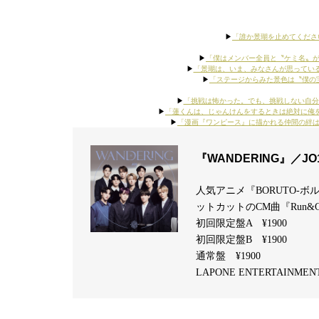
▶︎
「誰か景瑚を止めてください」｜
▶︎
「僕はメンバー全員と〝ケミ名〟があるん
▶︎
「景瑚は、いま、みなさんが思っている5倍は
▶︎
「ステージからみた景色は〝僕の宝物〟
▶︎
「挑戦は怖かった。でも、挑戦しない自分の方が
▶︎
「蓮くんは、じゃんけんをするときは絶対に俺を呼べ
▶︎
「漫画『ワンピース』に描かれる仲間の絆はJO1
『WANDERING』／JO
人気アニメ『BORUTO-ボル
ットカットのCM曲『Run
初回限定盤A ¥1900
初回限定盤B ¥1900
通常盤 ¥1900
LAPONE ENTERTAINMEN