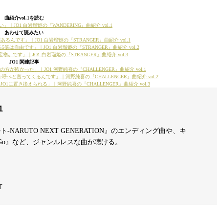
曲紹介vol.1を読む
JO1 白岩瑠姫の『WANDERING』曲紹介 vol.1
あわせて読みたい
です」｜JO1 白岩瑠姫の『STRANGER』曲紹介 vol.1
自由です」｜JO1 白岩瑠姫の『STRANGER』曲紹介 vol.2
です」｜JO1 白岩瑠姫の『STRANGER』曲紹介 vol.3
JO1 関連記事
怖かった」｜JO1 河野純喜の『CHALLENGER』曲紹介 vol.1
と言ってくるんです」｜河野純喜の『CHALLENGER』曲紹介 vol.2
に置き換えられる」｜河野純喜の『CHALLENGER』曲紹介 vol.3
1
ト-NARUTO NEXT GENERATION』のエンディング曲や、キ
&Go』など、ジャンルレスな曲が聴ける。
T