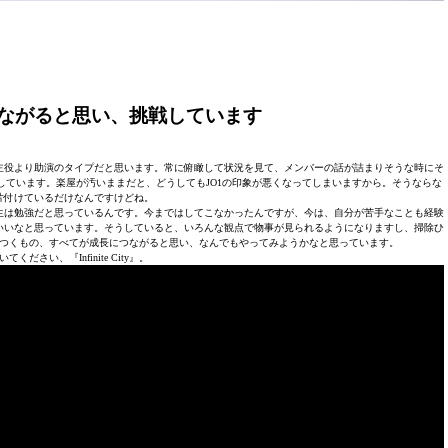
ながると思い、挑戦しています
が、僕は主役より助演のタイプだと思います。常に俯瞰して状況を見て、メンバーの話が詰まりそうな時にそ
ています。楽屋が汚いままだと、どうしてもJO1の印象が悪くなってしまいますから。そうならな
片付けているだけなんですけどね。
生は勉強だと思っているんです。今まではしてこなかったんですが、今は、自分が苦手なことも経験
いいなと思っています。そうしていると、いろんな観点で物事が見られるようになりますし、掃除ひ
つくもの、すべてが成長につながると思い、なんでもやってみようかなと思っています。
ください、『Infinite City』。