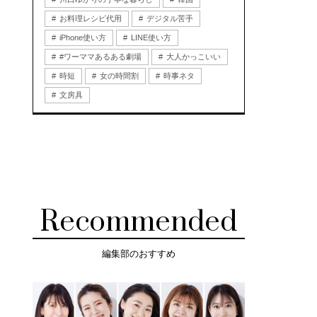
お料理レシピ代用
デジタル苦手
iPhone使い方
LINE使い方
#ワーママあるある劇場
大人かっこいい
時短
女の時間割
時事ネタ
文房具
Recommended
編集部のおすすめ