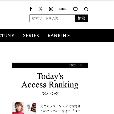
検索
RTUNE
SERIES
RANKING
2026.08.08
ランキング
元タカラジェンヌ 凪七瑠海さ
んのバッグの中身は？ 「ユニ