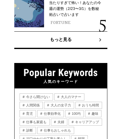
当たりすぎて怖い！あなたの今
週の運勢（2/23〜3/1）を数秘
術占いで占います
FORTUNE
もっと見る
人気のキーワード
今さら聞けない
大人のマナー
人間関係
大人の女子力
おうち時間
育児
仕事効率化
100均
趣味
仕事も家庭も
夫婦
キャリアアップ
診断
仕事もおしゃれも
川口ゆかりの丁寧な暮らし
韓国