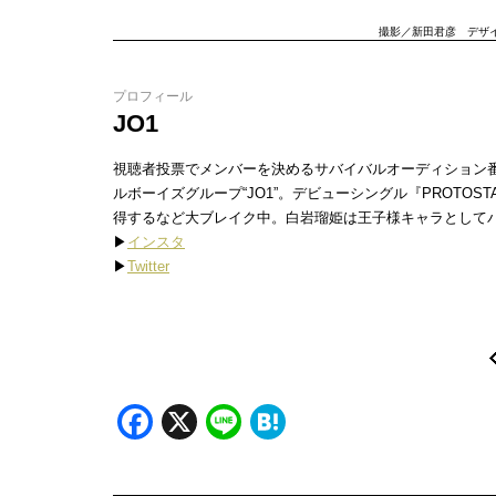
撮影／新田君彦 デザイ
プロフィール
JO1
視聴者投票でメンバーを決めるサバイバルオーディション番組『PR
ルボーイズグループ“JO1”。デビューシングル『PROTO
得するなど大ブレイク中。白岩瑠姫は王子様キャラとして
▶︎
インスタ
▶︎
Twitter
Facebook
X
Line
Hatena