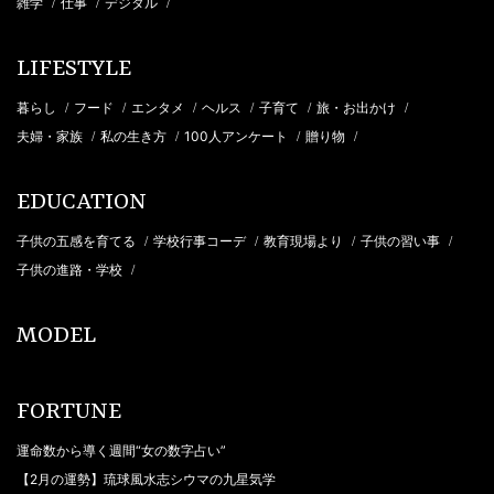
雑学
仕事
デジタル
/
/
/
LIFESTYLE
暮らし
フード
エンタメ
ヘルス
子育て
旅・お出かけ
/
/
/
/
/
/
夫婦・家族
私の生き方
100人アンケート
贈り物
/
/
/
/
EDUCATION
子供の五感を育てる
学校行事コーデ
教育現場より
子供の習い事
/
/
/
/
子供の進路・学校
/
MODEL
FORTUNE
運命数から導く週間“女の数字占い”
【2月の運勢】琉球風水志シウマの九星気学