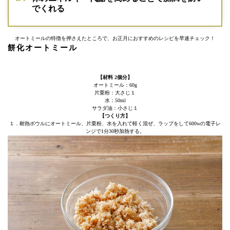
でくれる
オートミールの特徴を押さえたところで、お正月におすすめのレシピを早速チェック！
餅化オートミール
【材料 2個分】
オートミール：60g
片栗粉：大さじ１
水：50ml
サラダ油：小さじ１
【つくり方】
１．耐熱ボウルにオートミール、片栗粉、水を入れて軽く混ぜ、ラップをして600wの電子レ
ンジで1分30秒加熱する。