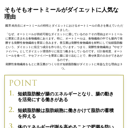
そもそもオートミールがダイエットに人気な
理由
國澤 純先生にオートミールの特性とダイエットにおけるオートミールの良さを教えていただ
きました。
「なぜ、オートミールが持続可能なダイエットに適しているのか？その理由はオートミール
に豊富に含まれる食物繊維にあります。特に、オートミールは、食物繊維の中でも腸内で発
酵する発酵性食物繊維を豊富に含みます。善玉菌は発酵性食物繊維を材料にして短鎖脂肪酸
という、ダイエットに役立つ成分を作り出しています」つまり、発酵性食物繊維は〝やせフ
ァイバー〟としてダイエット環境作りに役立つ働きをしているのです。1日1食程度、オート
ミールを食べて、ヤセファイバーを豊富に腸に送り込むことで、痩せ体質の土台ができあが
るのです。
発酵性食物繊維をもとに善玉菌がつくり出す短鎖脂肪酸がダイエットに有益な主な理由は３
つ。
短鎖脂肪酸が腸のエネルギーとなり、腸の動き
を活発にする働きがある
短鎖脂肪酸は脂肪細胞に働きかけて脂肪の蓄積
を抑える
体のエネルギー代謝を高めることで肥満を防い