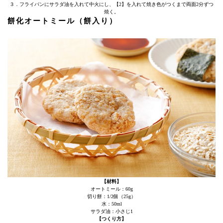
３．フライパンにサラダ油を入れて中火にし、【2】を入れて焼き色がつくまで両面2分ずつ
焼く。
餅化オートミール（餅入り）
【材料】
オートミール：60g
切り餅：1/2個（25g）
水：50ml
サラダ油：小さじ1
【つくり方】