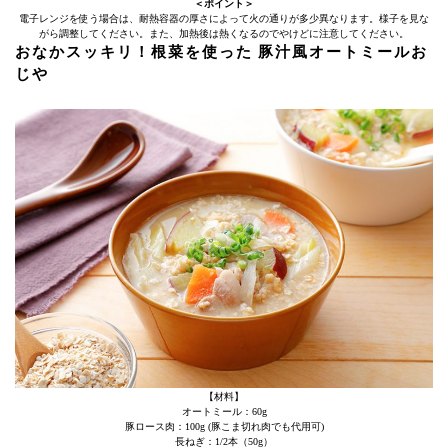
＜ポイント＞
電子レンジを使う場合は、耐熱容器の厚さによって火の通りが多少異なります。様子を見な
がら調整してください。また、加熱後は熱くなるのでやけどに注意してください。
おなかスッキリ！根菜を使った 豚汁風オートミールお
じや
【材料】
オートミール：60g
豚ロース肉：100g (豚こま切れ肉でも代用可)
長ねぎ：1/2本（50g）