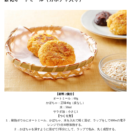
【材料 2個分】
オートミール：60g
かぼちゃ：正味40g（皮なし）
水：50ml
サラダ油：小さじ1
【つくり方】
１．耐熱ボウルにオートミール、かぼちゃ、水を入れて軽く混ぜ、ラップをして600wの電子
レンジで1分30秒加熱する。
２．かぼちゃを潰すように混ぜて2等分にして、ラップで包み、丸く成型する。