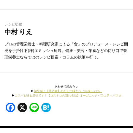
レシピ監修
中村 りえ
プロの管理栄養士・料理研究家による「食」のプロデュース・レシピ開
発を手掛ける(株)エミッシュ所属。健康・美容・栄養などの切り口で管
理栄養士ならではのレシピ提案・コラムの執筆を行う。
あわせて読みたい
▶︎
初登場！【茅乃舎】のだしで味わう〝年越しそば〟
▶︎
コスパも味も最強です！【コストコの隠れ名品】オーガニックバラエティパスタ
Facebook
X
Line
Hatena