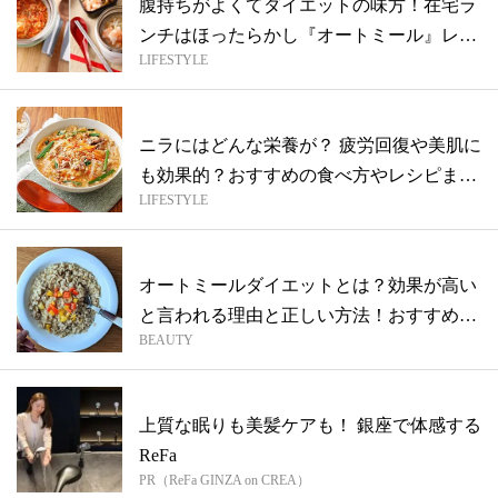
腹持ちがよくてダイエットの味方！在宅ラ
ンチはほったらかし『オートミール』レシ
LIFESTYLE
ピが...
ニラにはどんな栄養が？ 疲労回復や美肌に
も効果的？おすすめの食べ方やレシピまと
LIFESTYLE
め
オートミールダイエットとは？効果が高い
と言われる理由と正しい方法！おすすめレ
BEAUTY
シピ...
上質な眠りも美髪ケアも！ 銀座で体感する
ReFa
PR（ReFa GINZA on CREA）