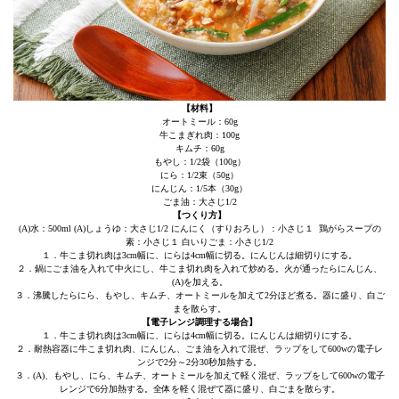
【材料】
オートミール：60g
牛こまぎれ肉：100g
キムチ：60g
もやし：1/2袋（100g）
にら：1/2束（50g）
にんじん：1/5本（30g）
ごま油：大さじ1/2
【つくり方】
(A)水：500ml (A)しょうゆ：大さじ1/2 にんにく（すりおろし）：小さじ１ 鶏がらスープの
素：小さじ１ 白いりごま：小さじ1/2
１．牛こま切れ肉は3cm幅に、にらは4cm幅に切る。にんじんは細切りにする。
２．鍋にごま油を入れて中火にし、牛こま切れ肉を入れて炒める。火が通ったらにんじん、
(A)を加える。
３．沸騰したらにら、もやし、キムチ、オートミールを加えて2分ほど煮る。器に盛り、白ご
まを散らす。
【電子レンジ調理する場合】
１．牛こま切れ肉は3cm幅に、にらは4cm幅に切る。にんじんは細切りにする。
２．耐熱容器に牛こま切れ肉、にんじん、ごま油を入れて混ぜ、ラップをして600wの電子レ
ンジで2分～2分30秒加熱する。
３．(A)、もやし、にら、キムチ、オートミールを加えて軽く混ぜ、ラップをして600wの電子
レンジで6分加熱する。全体を軽く混ぜて器に盛り、白ごまを散らす。