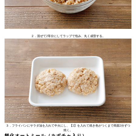
２．混ぜて2等分にしてラップで包み、丸く成型する。
３．フライパンにサラダ油を入れて中火にし、【2】を入れて焼き色がつくまで両面2分ずつ
焼く。
餅化オートミール（カボチャ入り）