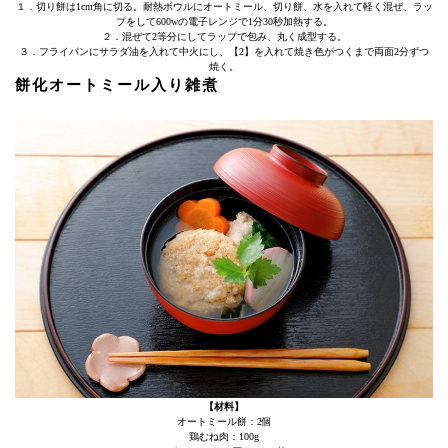
１．切り餅は1cm角に切る。耐熱ボウルにオートミール、切り餅、水を入れて軽く混ぜ、ラッ
プをして600wの電子レンジで1分30秒加熱する。
２．混ぜて2等分にしてラップで包み、丸く成型する。
３．フライパンにサラダ油を入れて中火にし、【2】を入れて焼き色がつくまで両面2分ずつ
焼く。
餅化オートミール入り雑煮
【材料】
オートミール餅：2個
鶏むね肉：100g