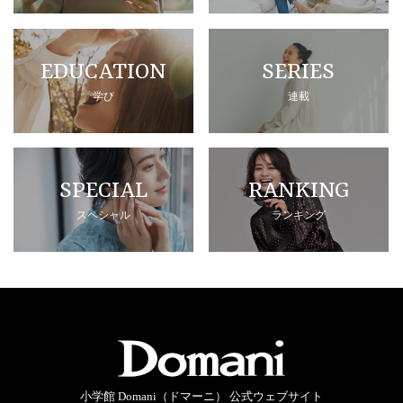
EDUCATION
SERIES
学び
連載
SPECIAL
RANKING
スペシャル
ランキング
小学館 Domani（ドマーニ） 公式ウェブサイト