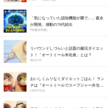
「気になっていた認知機能が菌で…」森永
が開発。感動の70代続出
PR(森永乳業)
リバウンドしづらいと話題の腸活ダイエッ
ト！「オートミール米化食」とは？
BEAUTY
おいしくムリなくダイエットごはん！ ラン
チは『オートミールでスープジャー弁当』
LIFESTYLE
に...