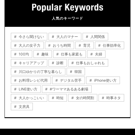
人気のキーワード
今さら聞けない
大人のマナー
人間関係
大人の女子力
おうち時間
育児
仕事効率化
100均
趣味
仕事も家庭も
夫婦
キャリアアップ
診断
仕事もおしゃれも
川口ゆかりの丁寧な暮らし
韓国
お料理レシピ代用
デジタル苦手
iPhone使い方
LINE使い方
#ワーママあるある劇場
大人かっこいい
時短
女の時間割
時事ネタ
文房具