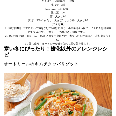
かまぼこ（5mm厚さ）：2枚
小松菜：2株
にんじん：1/5（30g）
三つ葉：1本
酒：大さじ1/2
(A)水：500ml 白だし：大さじ2 しょうゆ：大さじ1/2
【つくり方】
1．鶏むね肉は1口大に切って酒をかけて5分ほどおく。小松菜は4cm幅に、にんじんは輪切り
にして花形でくり抜く。三つ葉はざく切りにする。
2．鍋に鶏むね肉、にんじん、(A)を入れて中火にかけ、煮立ったらかまぼこ、小松菜を加え
る。
3．器に盛り、オートミール餅を入れて三つ葉を散らす。
寒い冬にぴったり！餅化以外のアレンジレシ
ピ
オートミールのキムチクッパリゾット