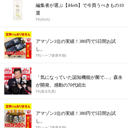
編集者が選ぶ【iHerb】で今買うべきもの10
選
PR(iHerb)
アマゾン1位の実績！380円で5日間お試
し。
PR(ハーブ健康本舗)
「気になっていた認知機能が菌で…」森永
が開発。感動の70代続出
PR(森永乳業)
アマゾン1位の実績！380円で5日間お試
し。
PR(ハーブ健康本舗)