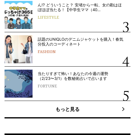
ん!? どういうこと？ 安堵から一転、女の勘はほ
ぼほぼ当たる！【中学生ママ（40…
LIFESTYLE
話題のUNIQLOのデニムジャケットを購入！春気
分投入のコーディネート
FASHION
当たりすぎて怖い！あなたの今週の運勢
（2/23〜3/1）を数秘術占いで占います
FORTUNE
もっと見る