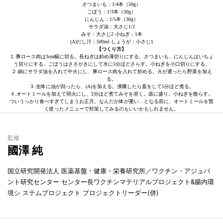
さつまいも：1/4本（50g）
ごぼう：1/3本（30g）
にんじん：1/5本（30g）
サラダ油：大さじ1/2
みそ：大さじ2 小ねぎ：1本
(A)だし汁：500ml しょうが：小さじ1
【つくり方】
１.豚ロース肉は3cm幅に切る。長ねぎは斜め薄切りにする。さつまいも、にんじんはいちょ
う切りにする。ごぼうはささがきにして水に5分ほどさらす。小ねぎを小口切りにする。
２.鍋にサラダ油を入れて中火にし、豚ロース肉を入れて炒める。火が通ったら野菜を加え
る。
３.全体に油が回ったら、(A)を加える。沸騰したら蓋をして5分ほど煮る。
４.オートミールを加えて弱火にし、2分ほど煮てみそを溶く。器に盛り、小ねぎを散らす。
ついうっかり食べすぎてしまうお正月。なんだか体が重い…となる前に、オートミールを賢
く使ったメニューで対策してみるのもいいかもしれません。
監修
國澤 純
国立研究開発法人 医薬基盤・健康・栄養研究所／ワクチン・アジュバ
ント研究センター センター長ワクチンマテリアルプロジェクト&腸内環
境シ ステムプロジェクト プロジェクトリーダー(併)