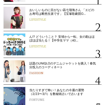
おいしいものに目がない凪七瑠海さん 「エビの
お寿司は断然生派です」【宝塚歌劇団O…
LIFESTYLE
ん!? どういうこと？ 安堵から一転、女の勘はほ
ぼほぼ当たる！【中学生ママ（40…
LIFESTYLE
話題のUNIQLOのデニムジャケットを購入！春気
分投入のコーディネート
FASHION
当たりすぎて怖い！あなたの今週の運勢
（2/23〜3/1）を数秘術占いで占います
FORTUNE