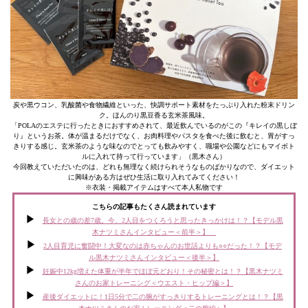
炭や黒ウコン、乳酸菌や食物繊維といった、快調サポート素材をたっぷり入れた粉末ドリン
ク。ほんのり黒豆香る玄米茶風味。
「POLAのエステに行ったときにおすすめされて、最近飲んでいるのがこの『キレイの黒しぼ
り』というお茶。体が温まるだけでなく、お肉料理やパスタを食べた後に飲むと、胃がすっ
きりする感じ。玄米茶のような味なのでとっても飲みやすく、職場や公園などにもマイボト
ルに入れて持って行っています」（黒木さん）
今回教えていただいたのは、どれも無理なく続けられそうなものばかりなので、ダイエット
に興味がある方はぜひ生活に取り入れてみてください！
※衣装・掲載アイテムはすべて本人私物です
こちらの記事もたくさん読まれています
長女との歳の差7歳。今、2人目をつくろうと思ったきっかけは！？【モデル黒
木ナツミさんインタビュー＜前半＞】
2人目育児に奮闘中！大変なのは赤ちゃんのお世話よりも○○だった！？【モデ
ル黒木ナツミさんインタビュー＜後半＞】
妊娠中12kg増えた体重が半年でほぼ元どおり！その秘密とは！？【黒木ナツミ
さんのお家トレーニング＜ウエスト・ヒップ編＞】
産後ダイエットに！1日5分で二の腕がすっきりするトレーニングとは！？【黒