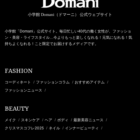
小学館 Domani（ドマーニ） 公式ウェブサイト
小学館「Domani」公式サイト。毎日忙しい40代の働く女性が、ファッショ
ン・美容・ライフスタイル…今よりもっと楽しくなれる！元気になれる！気
持ちよくなれる！こと限定でお届けするメディアです。
FASHION
コーディネート
ファッションコラム
おすすめアイテム
/
/
/
ファッションニュース
/
BEAUTY
メイク
スキンケア
ヘア
ボディ
最新美容ニュース
/
/
/
/
/
クリスマスコフレ2025
ネイル
インナービューティ
/
/
/