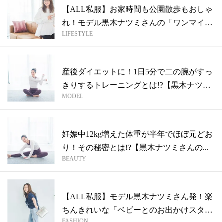
【ALL私服】お家時間も公園散歩もおしゃ
れ！モデル黒木ナツミさんの「ワンマイル
LIFESTYLE
ウ...
産後ダイエットに！1日5分で二の腕がすっ
きりするトレーニングとは!?【黒木ナツ
MODEL
ミ...
妊娠中12kg増えた体重が半年でほぼ元どお
り！その秘密とは!?【黒木ナツミさんの...
BEAUTY
【ALL私服】モデル黒木ナツミさん発！楽
ちんきれいな「ベビーとのお出かけスタイ
FASHION