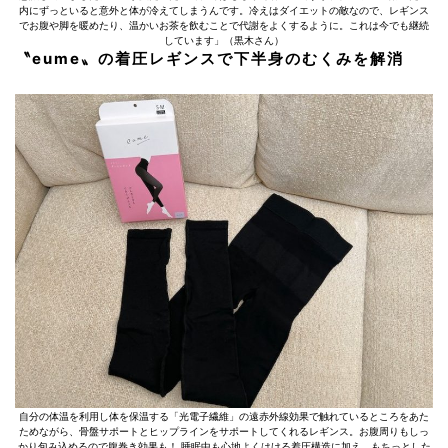
内にずっといると意外と体が冷えてしまうんです。冷えはダイエットの敵なので、レギンス
でお腹や脚を暖めたり、温かいお茶を飲むことで代謝をよくするように。これは今でも継続
しています」（黒木さん）
〝eume〟の着圧レギンスで下半身のむくみを解消
自分の体温を利用し体を保温する「光電子繊維」の遠赤外線効果で触れているところをあた
ためながら、骨盤サポートとヒップラインをサポートしてくれるレギンス。お腹周りもしっ
かり包み込めるので腹巻き効果も！ 睡眠中も心地よくはける着圧構造に加え、もちっとした