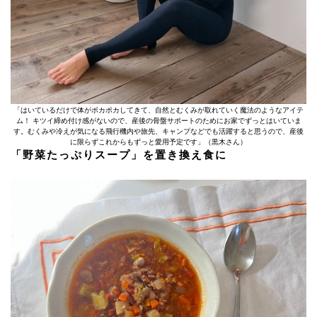
「はいているだけで体がポカポカしてきて、自然とむくみが取れていく魔法のようなアイテ
ム！ キツイ締め付け感がないので、産後の骨盤サポートのためにお家でずっとはいていま
す。むくみや冷えが気になる飛行機内や旅先、キャンプなどでも活躍すると思うので、産後
に限らずこれからもずっと愛用予定です」（黒木さん）
「野菜たっぷりスープ」を置き換え食に