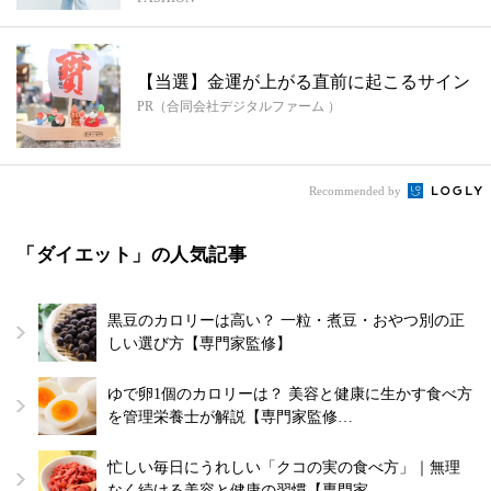
ル...
【当選】金運が上がる直前に起こるサイン
PR（合同会社デジタルファーム ）
Recommended by
「ダイエット」の人気記事
黒豆のカロリーは高い？ 一粒・煮豆・おやつ別の正
しい選び方【専門家監修】
ゆで卵1個のカロリーは？ 美容と健康に生かす食べ方
を管理栄養士が解説【専門家監修…
忙しい毎日にうれしい「クコの実の食べ方」｜無理
なく続ける美容と健康の習慣【専門家…