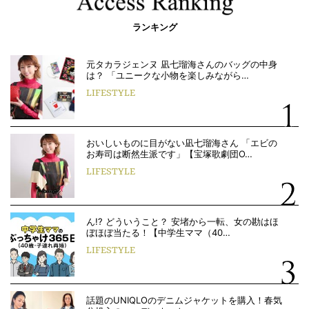
ランキング
元タカラジェンヌ 凪七瑠海さんのバッグの中身
は？ 「ユニークな小物を楽しみながら…
LIFESTYLE
おいしいものに目がない凪七瑠海さん 「エビの
お寿司は断然生派です」【宝塚歌劇団O…
LIFESTYLE
ん!? どういうこと？ 安堵から一転、女の勘はほ
ぼほぼ当たる！【中学生ママ（40…
LIFESTYLE
話題のUNIQLOのデニムジャケットを購入！春気