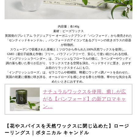
内容量：各140g
素材：ビーズワックス
英国発のプレミアム ラグジュアリー オーガニックブランド「バンフォード」から発売された
「センティッドキャンドル」。バンフォードのアイコンであるグリーンの吹きガラスの容器
が特徴的。
スウェーデンで収穫された菜種とミツロウから作られた100%天然ワックスを使用し、
GMO（遺伝子組換え作物）フリー、パラフィンフリーで、安心して使い続けられる仕様。
「イングリッシュラベンダー」は、フレッシュなフローラルの後に、ラベンダーやウッディ
調の落ち着いた香りが広がり、リラックスできる空間を演出。ベッドサイドに置き、おやす
み前のリラックスタイムにも◎。
「イングリッシュローズ」は、ゼラニウムや柑橘類、蜂蜜にウッディ調ノートを合わせた、
英国の初夏に優雅に咲き誇る、オールドローズを感じさせる香りが特徴。華やかな気分を高
めたいときにおすすめ。
ナチュラルワックスを使用。癒しが広
がる【バンフォード】の新アロマキャ
ン…
【花やスパイスを天然ワックスに閉じ込めた】ロージ
ーリングス｜ボタニカル キャンドル