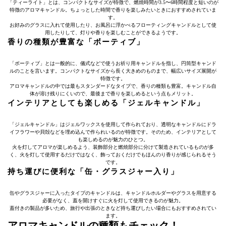
「ティーライト」とは、コンパクトなサイズが特徴で、燃焼時間が3.5〜6時間程度と短いのが
特徴のアロマキャンドル。ちょっとした時間で香りを楽しみたいときにおすすめされていま
す。
お好みのグラスに入れて使用したり、お風呂に浮かべるフローティングキャンドルとして使
用したりして、灯りや香りを楽しむことができるようです。
香りの種類が豊富な「ボーティブ」
「ボーティブ」とは一般的に、儀式などで使うお祈り用キャンドルを指し、円筒型キャンド
ルのことを言います。コンパクトなサイズから長く大きめのものまで、幅広いサイズ展開が
特徴です。
アロマキャンドルの中では最もスタンダードなタイプで、香りの種類も豊富。キャンドル自
体が溶け残りにくいので、最後まで香りを楽しめるという点もメリット。
インテリアとしても楽しめる「ジェルキャンドル」
「ジェルキャンドル」はジェルワックスを使用して作られており、透明なキャンドルにドラ
イフラワーや貝殻などを埋め込んで作られいるのが特徴です。そのため、インテリアとして
も楽しめるのが魅力のひとつ。
火を灯してアロマが楽しめるよう、装飾部分と燃焼部分に分けて製造されているものが多
く、火を灯して使用するだけではなく、飾っておくだけでもほんのり香りが感じられるそう
です。
持ち運びに便利な「缶・グラスジャー入り」
缶やグラスジャーに入ったタイプのキャンドルは、キャンドルホルダーやグラスを用意する
必要がなく、蓋を開けすぐに火を灯して使用できるのが魅力。
蓋付きの製品が多いため、旅行や出張のときなど持ち運びしたい場合にもおすすめされてい
ます。
アロマキャンドルの種類もチェック！