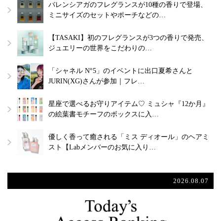
バレンシアガのフレグランスが10種の香りで登場、
ミニサイズのセットやポーチなどの…
【TASAKI】初のフレグランスが3つの香りで発売、
ジュエリーの世界をこだわりの…
「シャネル N°5」のイベントに出口夏希さんと
JURIN(XG)さんが参加｜フレ…
星座で選べるお守りアイテム♡ ミュシャ『12か月』
の絵葉書モチーフのボックスに入…
優しく香って癒される「ミス ディオール」のヘアミ
スト【Labメンバーのお気に入り…
2026.08.07