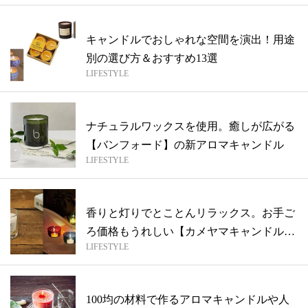
キャンドルでおしゃれな空間を演出！用途
別の選び方＆おすすめ13選
LIFESTYLE
ナチュラルワックスを使用。癒しが広がる
【バンフォード】の新アロマキャンドル
LIFESTYLE
香りと灯りでとことんリラックス。お手ご
ろ価格もうれしい【カメヤマキャンドルハ
LIFESTYLE
ウス...
100均の材料で作るアロマキャンドルや人