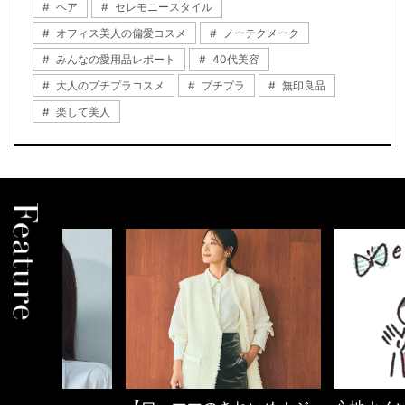
ヘア
セレモニースタイル
オフィス美人の偏愛コスメ
ノーテクメーク
みんなの愛用品レポート
40代美容
大人のプチプラコスメ
プチプラ
無印良品
楽して美人