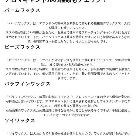
パームワックス
「パームワックス」は、アブラヤシの実や葉を精製して作られる植物性のワックスで、人に
も環境にも優しいワックス。
ススや煙が出にくい特徴があるため、お風呂で使用するフローティングキャンドルにもおす
すめされています。また、パームワックスは香りが持続しやすいという特徴があるそうなの
で、長時間アロマを楽しみたいという人にもぴったりです。
ビーズワックス
「ビーズワックス」は、ミツバチが分泌する蝋を使用して作られたワックスで、化粧品や食
品にも多く使われいる天然成分だそう。
ススや煙が出にくいのが特徴で、お部屋での使用はもちろん、お風呂場での使用にも最適だ
と言われています。また、低い温度で溶けにくいため、長い時間使用できるのもメリットと
されています。
パラフィンワックス
「パラフィンワックス」は石油由来のワックスで、アロマキャンドルの中でも価格が安いの
が特徴だと言われています。アロマキャンドルに使用される素材としてもスタンダードなタ
イプなので、種類や香りが豊富なのも魅力的。
石油由来のワックスのため燃焼路に独特な香りが出ることがあるそうですが、手軽に使用し
たい人にはこのタイプがおすすめ。
ソイワックス
「ソイワックス」は大豆からできる植物性油を使用したもので、ワックスが溶けるのが早い