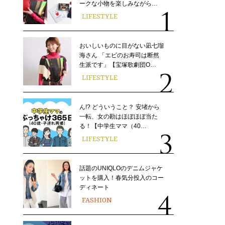
ークな小物を楽しみながら…
LIFESTYLE
おいしいものに目がない凪七瑠
海さん 「エビのお寿司は断然
生派です」【宝塚歌劇団O…
LIFESTYLE
ん!? どういうこと？ 安堵から
一転、女の勘はほぼほぼ当た
る！【中学生ママ（40…
LIFESTYLE
話題のUNIQLOのデニムジャケ
ットを購入！春気分投入のコー
ディネート
FASHION