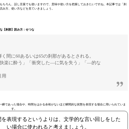
もちろん、話し言葉でも使いますので、意味や使い方を把握しておきたいですね。本記事では「刹
読み方、使い方などを見ていきましょう。
な【刹那】読み方：せつな
弾く間に60あるいは65の刹那があるとされる。
の快楽に酔う」「衝突した—に気を失う」「—的な
引用
一瞬であった場合や、時間をはかる余裕がないほど瞬間的な状態を表現する場合に用いられていま
す。
間を表現するというよりは、文学的な言い回しをした
い場合に使われると考えましょう。