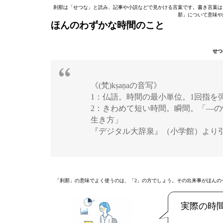
刹那は「せつな」と読み、記事や小説などで見かける言葉です。書き言葉は
那」について意味や
ほんのわずかな時間のこと
せつ
《(梵)kṣaṇaの音写》
1：仏語。時間の最小単位。1回指を
2：きわめて短い時間。瞬間。「—
生き方」
『デジタル大辞泉』（小学館）より
「刹那」の意味でよく使うのは、「2」の方でしょう。その出来事がほんの
実際の時