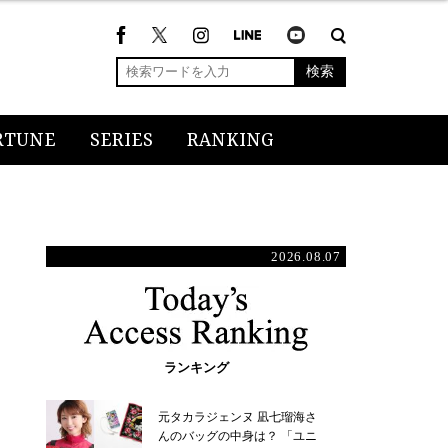
検索
RTUNE
SERIES
RANKING
2026.08.07
ランキング
元タカラジェンヌ 凪七瑠海さ
んのバッグの中身は？ 「ユニ