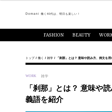
Domani
働く40代は、明日も楽しい！
FASHION
BEAUTY
WOR
トップ
働く
雑学
「刹那」とは？ 意味や読み方、例文を用
WORK
雑学
「刹那」とは？ 意味や
義語を紹介