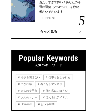
当たりすぎて怖い！あなたの今
週の運勢（2/23〜3/1）を数秘
術占いで占います
FORTUNE
もっと見る
人気のキーワード
今さら聞けない
仕事もおしゃれも
こなれ感
着こなしマンネリ
大人の女子力
働く私にごほうび
大人のマナー
ほめられアイテム
Domanist
おうち時間