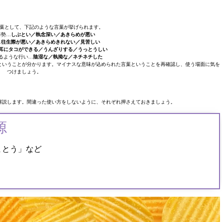
葉として、下記のような言葉が挙げられます。
姿勢…
しぶとい／執念深い／あきらめが悪い
…
往生際が悪い／あきらめきれない／見苦しい
耳にタコができる／うんざりする／うっとうしい
るような行い…
陰湿な／執拗な／ネチネチした
ということが分かります。マイナスな意味が込められた言葉ということを再確認し、使う場面に気を
つけましょう。
解説します。間違った使い方をしないように、それぞれ押さえておきましょう。
源
まとう」など