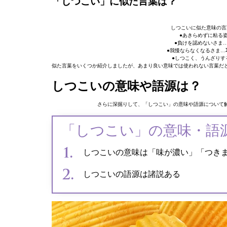
「しつこい」に似た言葉は？
しつこいに似た意味の言
●あきらめずに粘る
●負けを認めないさま
●我慢ならなくなるさま…
●しつこく、うんざりす
似た言葉をいくつか紹介しましたが、あまり良い意味では使われない言葉だ
しつこいの意味や語源は？
さらに深掘りして、「しつこい」の意味や語源について
「しつこい」の意味・語
しつこいの意味は「味が濃い」「つき
しつこいの語源は諸説ある