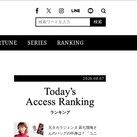
検索
RTUNE
SERIES
RANKING
2026.08.07
ランキング
元タカラジェンヌ 凪七瑠海さ
んのバッグの中身は？ 「ユニ