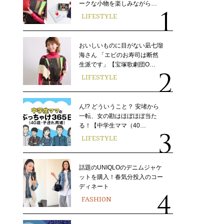
ークな小物を楽しみながら…
LIFESTYLE
おいしいものに目がない凪七瑠
海さん 「エビのお寿司は断然
生派です」【宝塚歌劇団O…
LIFESTYLE
ん!? どういうこと？ 安堵から
一転、女の勘はほぼほぼ当た
る！【中学生ママ（40…
LIFESTYLE
話題のUNIQLOのデニムジャケ
ットを購入！春気分投入のコー
ディネート
FASHION