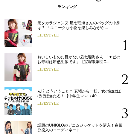
ランキング
元タカラジェンヌ 凪七瑠海さんのバッグの中身
は？ 「ユニークな小物を楽しみながら…
LIFESTYLE
おいしいものに目がない凪七瑠海さん 「エビの
お寿司は断然生派です」【宝塚歌劇団O…
LIFESTYLE
ん!? どういうこと？ 安堵から一転、女の勘はほ
ぼほぼ当たる！【中学生ママ（40…
LIFESTYLE
話題のUNIQLOのデニムジャケットを購入！春気
分投入のコーディネート