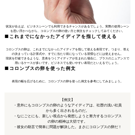
状況が合えば、ビジネスシーンでも利用できるチャンスがあるでしょう。実際の使用シーン
を思い浮かべながら、コロンブスの卵の使い方と例文をチェックしてみてください。
■これまでになかったアイディアを指して使える
コロンブスの卵は、これまでになかったアイディアを指して使える表現です。つまり、答え
の決まっている計算式や、すでに当たり前になっている習慣などには使えません。
現状を打破できるような、意表をつくアイディアが生まれた場合に、プラスのニュアンスで
用いるケースが多いです。ビジネスでも使いやすい表現だといえるでしょう。
■コロンブスの卵を使った例文
表現の幅を広げるために、コロンブスの卵を使った例文を参考にしてみましょう。
【例文】
・意外にもコロンブスの卵のようなアイディアは、社歴の浅い社員
から多く出されるものだ。
・なにごとにも、新しい視点から発想しようと努力するコロンブス
の卵の精神は大切です。
・彼女の助言で簡単に問題が解決した。まさにコロンブスの卵だ！