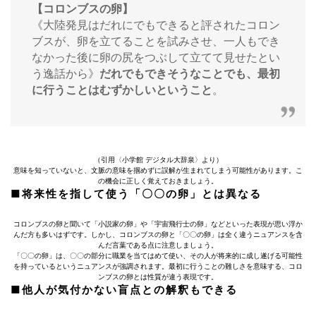
【コロンブスの卵】
《大陸発見はだれにでもできると評されたコロン
ブスが、卵を立てることを試みさせ、一人もでき
なかった後に卵の尻をつぶして立てて見せたとい
う逸話から》
だれでもできそうなことでも、最初
に行うことはむずかしいということ
。
（引用〈小学館 デジタル大辞泉〉より）
意味を知っていないと、文脈の意味を掴めずに誤解が生まれてしまう可能性があります。こ
の機会に正しく覚えておきましょう。
■将来性を指して使う「〇〇の卵」とは異なる
コロンブスの卵と聞いて「小説家の卵」や「宇宙飛行士の卵」などといった表現が思い浮か
んだ方も多いはずです。しかし、コロンブスの卵と「〇〇の卵」は全く違うニュアンスを含
んだ言葉である点に注意しましょう。
「〇〇の卵」は、〇〇の部分に職業を当てはめて使い、その人が将来的に成し遂げる可能性
を持っているというニュアンスが強調されます。最初に行うことの難しさを意味する、コロ
ンブスの卵とは性質が違う表現です。
■他人が気付かない盲点との解釈もできる