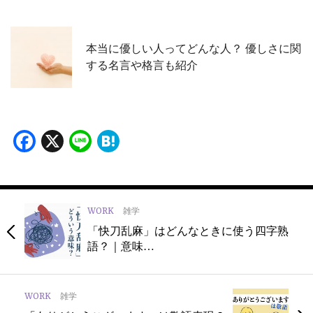
本当に優しい人ってどんな人？ 優しさに関
する名言や格言も紹介
Facebook
X
Line
Hatena
WORK
雑学
「快刀乱麻」はどんなときに使う四字熟
語？｜意味…
WORK
雑学