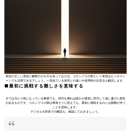
表現の正しい意味と解釈のされ方を知っておけば、コロンブスの卵という表現はビジネスシ
ーンでも活用できるでしょう。一見似ている表現との違いや使用時の注意点も解説します。
■最初に挑戦する難しさを意味する
今では当たり前になっている事柄でも、時代を遡れば誰かが最初に苦労して成し遂げた歴史
があるものです。コロンブスの卵は簡単そうに思えても、最初に挑戦するのには困難が伴う
ことを意味します。
デジタル大辞泉での解説も、確認しておきましょう。