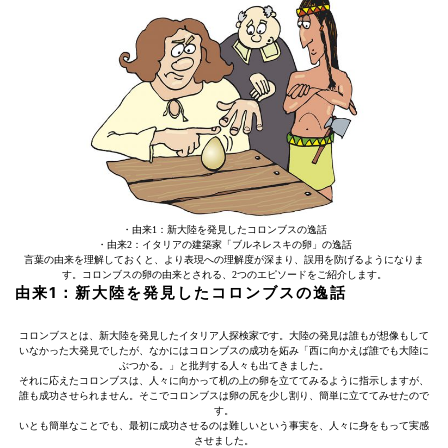
・由来1：新大陸を発見したコロンブスの逸話
・由来2：イタリアの建築家「ブルネレスキの卵」の逸話
言葉の由来を理解しておくと、より表現への理解度が深まり、誤用を防げるようになりま
す。コロンブスの卵の由来とされる、2つのエピソードをご紹介します。
由来1：新大陸を発見したコロンブスの逸話
コロンブスとは、新大陸を発見したイタリア人探検家です。大陸の発見は誰もが想像もして
いなかった大発見でしたが、なかにはコロンブスの成功を妬み「西に向かえば誰でも大陸に
ぶつかる。」と批判する人々も出てきました。
それに応えたコロンブスは、人々に向かって机の上の卵を立ててみるように指示しますが、
誰も成功させられません。そこでコロンブスは卵の尻を少し割り、簡単に立ててみせたので
す。
いとも簡単なことでも、最初に成功させるのは難しいという事実を、人々に身をもって実感
させました。