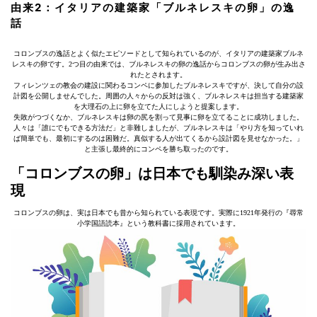
由来2：イタリアの建築家「ブルネレスキの卵」の逸
話
コロンブスの逸話とよく似たエピソードとして知られているのが、イタリアの建築家ブルネ
レスキの卵です。2つ目の由来では、ブルネレスキの卵の逸話からコロンブスの卵が生み出さ
れたとされます。
フィレンツェの教会の建設に関わるコンペに参加したブルネレスキですが、決して自分の設
計図を公開しませんでした。周囲の人々からの反対は強く、ブルネレスキは担当する建築家
を大理石の上に卵を立てた人にしようと提案します。
失敗がつづくなか、ブルネレスキは卵の尻を割って見事に卵を立てることに成功しました。
人々は「誰にでもできる方法だ」と非難しましたが、ブルネレスキは「やり方を知っていれ
ば簡単でも、最初にするのは困難だ。真似する人が出てくるから設計図を見せなかった。」
と主張し最終的にコンペを勝ち取ったのです。
「コロンブスの卵」は日本でも馴染み深い表
現
コロンブスの卵は、実は日本でも昔から知られている表現です。実際に1921年発行の『尋常
小学国語読本』という教科書に採用されています。