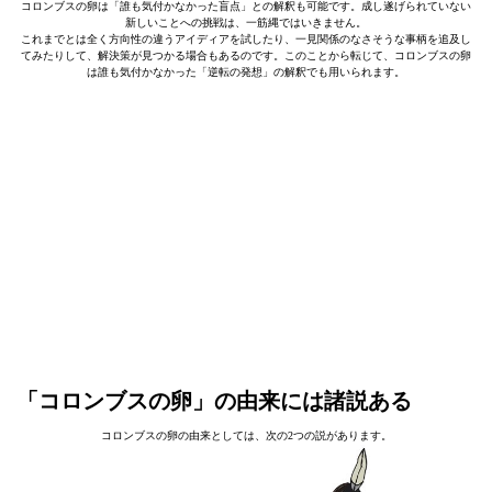
コロンブスの卵は「誰も気付かなかった盲点」との解釈も可能です。成し遂げられていない
新しいことへの挑戦は、一筋縄ではいきません。
これまでとは全く方向性の違うアイディアを試したり、一見関係のなさそうな事柄を追及し
てみたりして、解決策が見つかる場合もあるのです。このことから転じて、コロンブスの卵
は誰も気付かなかった「逆転の発想」の解釈でも用いられます。
「コロンブスの卵」の由来には諸説ある
コロンブスの卵の由来としては、次の2つの説があります。