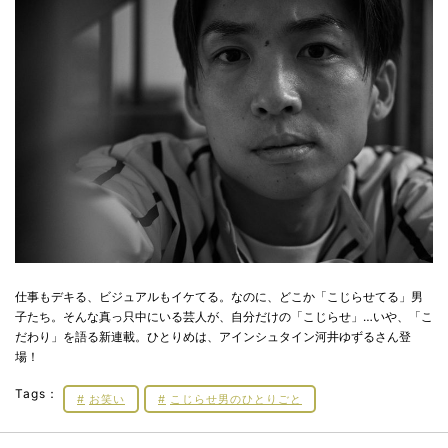
仕事もデキる、ビジュアルもイケてる。なのに、どこか「こじらせてる」男
子たち。そんな真っ只中にいる芸人が、自分だけの「こじらせ」…いや、「こ
だわり」を語る新連載。ひとりめは、アインシュタイン河井ゆずるさん登
場！
Tags：
お笑い
こじらせ男のひとりごと