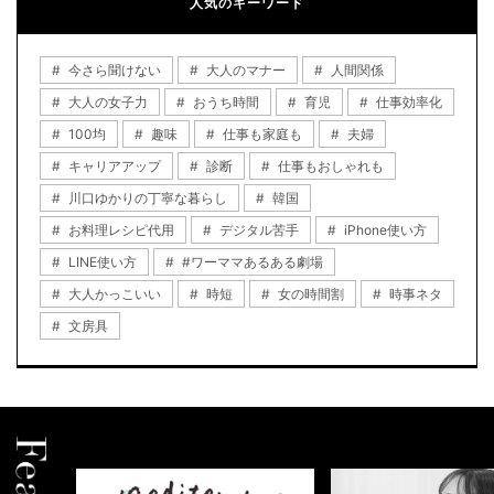
人気のキーワード
今さら聞けない
大人のマナー
人間関係
大人の女子力
おうち時間
育児
仕事効率化
100均
趣味
仕事も家庭も
夫婦
キャリアアップ
診断
仕事もおしゃれも
川口ゆかりの丁寧な暮らし
韓国
お料理レシピ代用
デジタル苦手
iPhone使い方
LINE使い方
#ワーママあるある劇場
大人かっこいい
時短
女の時間割
時事ネタ
文房具