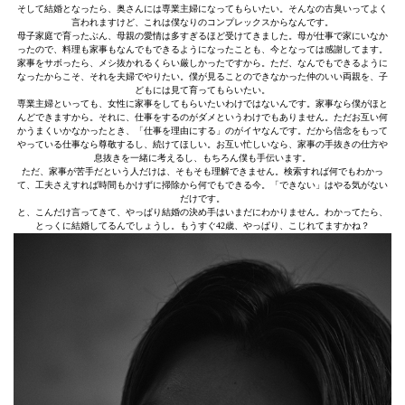
そして結婚となったら、奥さんには専業主婦になってもらいたい。そんなの古臭いってよく
言われますけど、これは僕なりのコンプレックスからなんです。
母子家庭で育ったぶん、母親の愛情は多すぎるほど受けてきました。母が仕事で家にいなか
ったので、料理も家事もなんでもできるようになったことも、今となっては感謝してます。
家事をサボったら、メシ抜かれるくらい厳しかったですから。ただ、なんでもできるように
なったからこそ、それを夫婦でやりたい。僕が見ることのできなかった仲のいい両親を、子
どもには見て育ってもらいたい。
専業主婦といっても、女性に家事をしてもらいたいわけではないんです。家事なら僕がほと
んどできますから。それに、仕事をするのがダメというわけでもありません。ただお互い何
かうまくいかなかったとき、「仕事を理由にする」のがイヤなんです。だから信念をもって
やっている仕事なら尊敬するし、続けてほしい。お互い忙しいなら、家事の手抜きの仕方や
息抜きを一緒に考えるし、もちろん僕も手伝います。
ただ、家事が苦手だという人だけは、そもそも理解できません。検索すれば何でもわかっ
て、工夫さえすれば時間もかけずに掃除から何でもできる今。「できない」はやる気がない
だけです。
と、こんだけ言ってきて、やっぱり結婚の決め手はいまだにわかりません。わかってたら、
とっくに結婚してるんでしょうし。もうすぐ42歳、やっぱり、こじれてますかね？