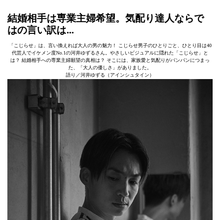
結婚相手は専業主婦希望。気配り達人ならで
はの言い訳は…
「こじらせ」は、言い換えれば大人の男の魅力！ こじらせ男子のひとりごと、ひとり目は40
代芸人でイケメン度No.1の河井ゆずるさん。やさしいビジュアルに隠れた「こじらせ」と
は？ 結婚相手への専業主婦願望の真相は？ そこには、家族愛と気配りがパンパンにつまっ
た、「大人の優しさ」がありました。
語り／河井ゆずる（アインシュタイン）