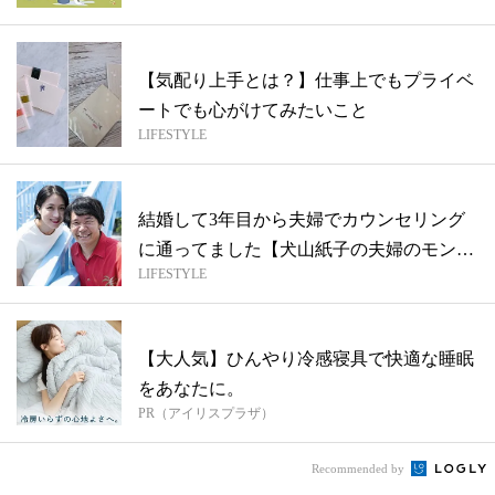
【気配り上手とは？】仕事上でもプライベ
ートでも心がけてみたいこと
LIFESTYLE
結婚して3年目から夫婦でカウンセリング
に通ってました【犬山紙子の夫婦のモンダ
LIFESTYLE
イ１...
【大人気】ひんやり冷感寝具で快適な睡眠
をあなたに。
PR（アイリスプラザ）
Recommended by