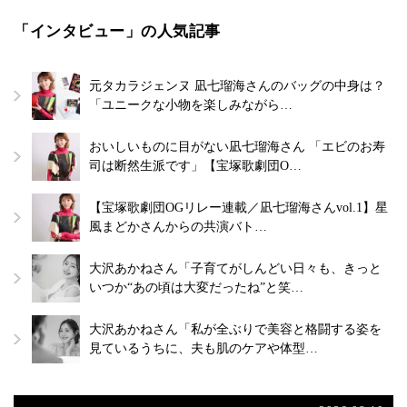
「インタビュー」の人気記事
元タカラジェンヌ 凪七瑠海さんのバッグの中身は？
「ユニークな小物を楽しみながら…
おいしいものに目がない凪七瑠海さん 「エビのお寿
司は断然生派です」【宝塚歌劇団O…
【宝塚歌劇団OGリレー連載／凪七瑠海さんvol.1】星
風まどかさんからの共演バト…
大沢あかねさん「子育てがしんどい日々も、きっと
いつか“あの頃は大変だったね”と笑…
大沢あかねさん「私が全ぶりで美容と格闘する姿を
見ているうちに、夫も肌のケアや体型…