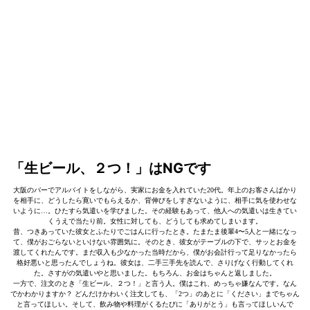
「生ビール、２つ！」はNGです
大阪のバーでアルバイトをしながら、実家にお金を入れていた20代。年上のお客さんばかり
を相手に、どうしたら寛いでもらえるか、背伸びをしすぎないように、相手に気を使わせな
いように…。ひたすら気遣いを学びました。その経験もあって、他人への気遣いは生きてい
くうえで当たり前。女性に対しても、どうしても求めてしまいます。
昔、つきあっていた彼女とふたりでごはんに行ったとき。たまたま後輩4〜5人と一緒になっ
て、僕がおごらないといけない雰囲気に。そのとき、彼女がテーブルの下で、サッとお金を
渡してくれたんです。まだ収入も少なかった当時だから、僕がお会計行って足りなかったら
格好悪いと思ったんでしょうね。彼女は、二手三手先を読んで、さりげなく行動してくれ
た。さすがの気遣いやと思いました。もちろん、お金はちゃんと返しました。
一方で、注文のとき「生ビール、２つ！」と言う人。僕はこれ、めっちゃ嫌なんです。なん
でかわかりますか？ どんだけかわいく注文しても、「2つ」のあとに「ください」までちゃん
と言ってほしい。そして、飲み物や料理がくるたびに「ありがとう」も言ってほしいんで