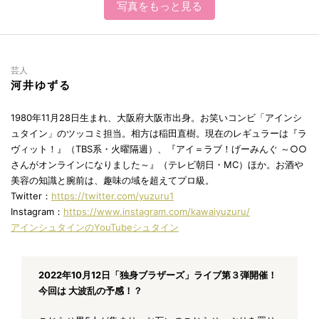
写真をもっと見る
芸人
河井ゆずる
1980年11月28日生まれ、大阪府大阪市出身。お笑いコンビ「アインシ
ュタイン」のツッコミ担当。相方は稲田直樹。現在のレギュラーは『ラ
ヴィット！』（TBS系・火曜隔週）、『アイ＝ラブ！げーみんぐ ～○○
さんがオンラインになりました～』（テレビ朝日・MC）ほか。お酒や
美容の知識と腕前は、趣味の域を超えてプロ級。
Twitter：
https://twitter.com/yuzuru1
Instagram：
https://www.instagram.com/kawaiyuzuru/
アインシュタインのYouTubeシュタイン
2022年10月12日「独身ブラザーズ」ライブ第３弾開催！
今回は 大波乱の予感！？