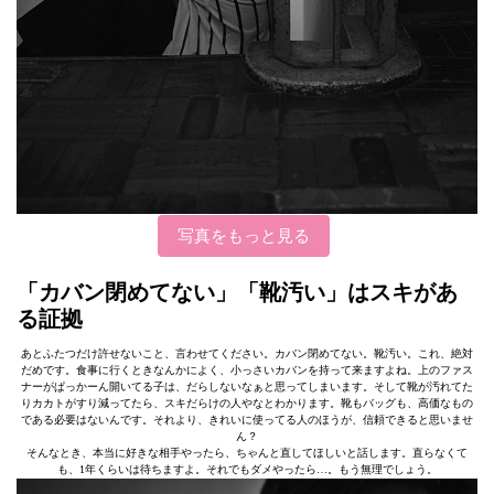
写真をもっと見る
「カバン閉めてない」「靴汚い」はスキがあ
る証拠
あとふたつだけ許せないこと、言わせてください。カバン閉めてない。靴汚い。これ、絶対
だめです。食事に行くときなんかによく、小っさいカバンを持って来ますよね。上のファス
ナーがぱっかーん開いてる子は、だらしないなぁと思ってしまいます。そして靴が汚れてた
りカカトがすり減ってたら、スキだらけの人やなとわかります。靴もバッグも、高価なもの
である必要はないんです。それより、きれいに使ってる人のほうが、信頼できると思いませ
ん？
そんなとき、本当に好きな相手やったら、ちゃんと直してほしいと話します。直らなくて
も、1年くらいは待ちますよ。それでもダメやったら…。もう無理でしょう。