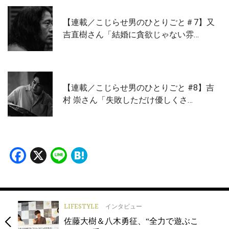
【連載／こじらせ男のひとりごと＃7】又
吉直樹さん「結婚に貪欲じゃない雰…
【連載／こじらせ男のひとりごと #8】吉
村 崇さん「失敗しただけ優しくさ…
Facebook
X
Line
Hatena
LIFESTYLE
インタビュー
佐藤大樹＆八木勇征、“全力で遊ぶこ