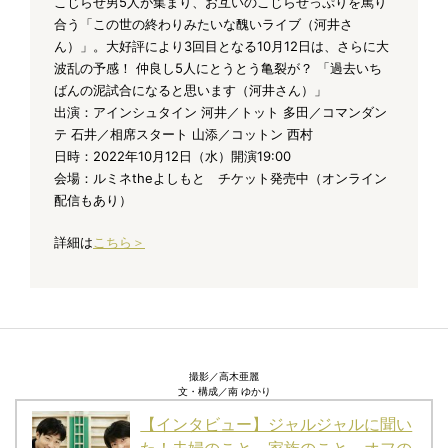
こじらせ男5人が集まり、お互いのこじらせっぷりを罵り
合う「この世の終わりみたいな醜いライブ（河井さ
ん）」。大好評により3回目となる10月12日は、さらに大
波乱の予感！ 仲良し5人にとうとう亀裂が？ 「過去いち
ばんの泥試合になると思います（河井さん）」
出演：アインシュタイン 河井／トット 多田／コマンダン
テ 石井／相席スタート 山添／コットン 西村
日時：2022年10月12日（水）開演19:00
会場：ルミネtheよしもと チケット発売中（オンライン
配信もあり）
詳細は
こちら＞
撮影／高木亜麗
文・構成／南 ゆかり
【インタビュー】ジャルジャルに聞い