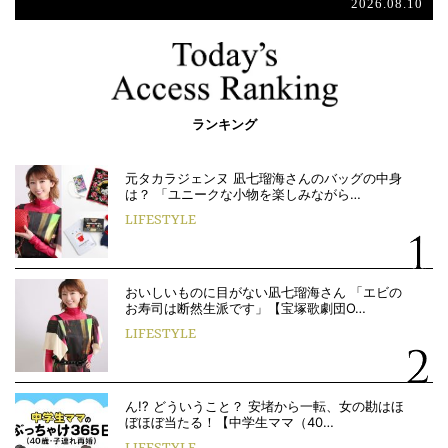
2026.08.10
ランキング
元タカラジェンヌ 凪七瑠海さんのバッグの中身
は？ 「ユニークな小物を楽しみながら…
LIFESTYLE
おいしいものに目がない凪七瑠海さん 「エビの
お寿司は断然生派です」【宝塚歌劇団O…
LIFESTYLE
ん!? どういうこと？ 安堵から一転、女の勘はほ
ぼほぼ当たる！【中学生ママ（40…
LIFESTYLE