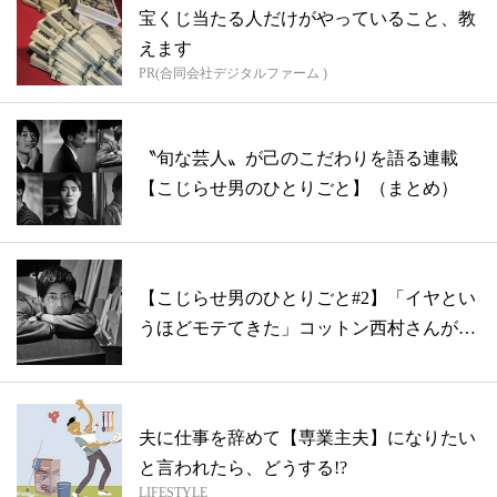
宝くじ当たる人だけがやっていること、教
えます
PR(合同会社デジタルファーム )
〝旬な芸人〟が己のこだわりを語る連載
【こじらせ男のひとりごと】（まとめ）
【こじらせ男のひとりごと#2】「イヤとい
うほどモテてきた」コットン西村さんが結
婚...
夫に仕事を辞めて【専業主夫】になりたい
と言われたら、どうする!?
LIFESTYLE