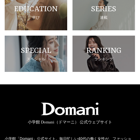
EDUCATION
SERIES
学び
連載
SPECIAL
RANKING
スペシャル
ランキング
小学館 Domani（ドマーニ） 公式ウェブサイト
小学館「Domani」公式サイト。毎日忙しい40代の働く女性が、ファッショ