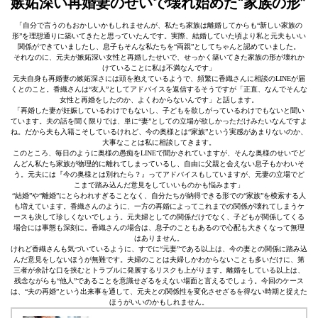
嫉妬深い再婚妻のせいで壊れ始めた“家族の形”
「自分で言うのもおかしいかもしれませんが、私たち家族は離婚してからも“新しい家族の
形”を理想通りに築いてきたと思っていたんです。実際、結婚していた頃より私と元夫もいい
関係ができていましたし、息子もそんな私たちを“両親”としてちゃんと認めていました。
それなのに、元夫が嫉妬深い女性と再婚したせいで、せっかく築いてきた家族の形が壊れか
けていることに私は不満なんです」
元夫自身も再婚妻の嫉妬深さには頭を抱えているようで、頻繁に香織さんに相談のLINEが届
くとのこと。香織さんは“友人”としてアドバイスを返信するそうですが「正直、なんでそんな
女性と再婚をしたのか、よくわからないんです」と話します。
「再婚した妻が妊娠しているわけでもないし、子どもを欲しがっているわけでもないと聞い
ています。夫の話を聞く限りでは、単に“妻”としての立場が欲しかっただけみたいなんですよ
ね。だから夫も入籍こそしているけれど、今の奥様とは“家族”という実感があまりないのか、
大事なことは私に相談してきます。
このところ、毎日のように奥様の愚痴をLINEで聞かされていますが、そんな奥様のせいでど
んどん私たち家族が物理的に離れてしまっているし、自由に父親と会えない息子もかわいそ
う。元夫には『今の奥様とは別れたら？』ってアドバイスもしていますが、元妻の立場でど
こまで踏み込んだ意見をしていいものかも悩みます」
“結婚”や“離婚”にとらわれすぎることなく、自分たちが納得できる形での“家族”を模索する人
も増えています。香織さんのように、一方の再婚によってこれまでの関係が壊れてしまうケ
ースも決して珍しくないでしょう。元夫婦としての関係だけでなく、子どもが関係してくる
場合には事態も深刻に。香織さんの場合は、息子のこともあるので心配も大きくなって無理
はありません。
けれど香織さんも気づいているように、すでに“元妻”である以上は、今の妻との関係に踏み込
んだ意見をしないほうが無難です。夫婦のことは夫婦しかわからないことも多いだけに、第
三者が余計な口を挟むとトラブルに発展するリスクも上がります。離婚をしている以上は、
残念ながらも“他人”であることを意識せざるをえない場面と言えるでしょう。今回のケース
は、“夫の再婚”という出来事を通して、元夫との関係性を変化させざるを得ない時期と捉えた
ほうがいいのかもしれません。