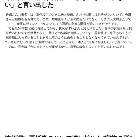
い」と言い出した
香織さん（仮名）は、30代後半のときに夫と離婚。ふたりの間には息子がひとりいて、香織
さんが親権をもち育てています。離婚後も子どもの面会だけでなく、たまに元夫婦ふたりで
食事に行くなど、“友人”としても適度に良好な関係が続いてきたそうです。
「でも夫が1年ほど前に再婚してから、状況がずいぶんと変わりました。相手の女性も私と同
世代みたいですが婚歴がなく、元夫との結婚が初婚らしいです。再婚後は、息子もちょうど
思春期に入っていることもあり以前のように面会することもなくなってきていたのですが、
つい最近になって息子が進路で悩んでいることから、本人が“父親に相談したい”と言っている
のに、元夫は『今のカミさんが嫌がるから、息子には会えない』と言い出したんです」