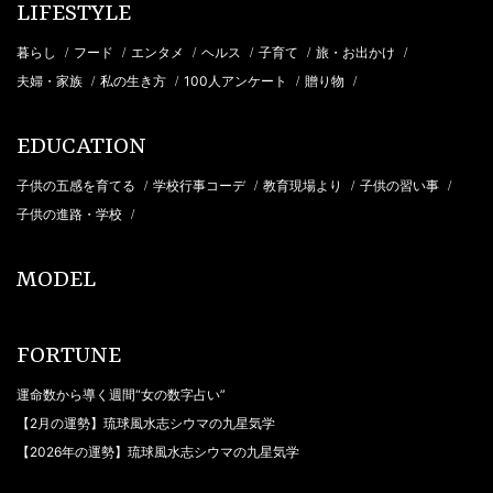
LIFESTYLE
暮らし
フード
エンタメ
ヘルス
子育て
旅・お出かけ
/
/
/
/
/
/
夫婦・家族
私の生き方
100人アンケート
贈り物
/
/
/
/
EDUCATION
子供の五感を育てる
学校行事コーデ
教育現場より
子供の習い事
/
/
/
/
子供の進路・学校
/
MODEL
FORTUNE
運命数から導く週間“女の数字占い”
【2月の運勢】琉球風水志シウマの九星気学
【2026年の運勢】琉球風水志シウマの九星気学