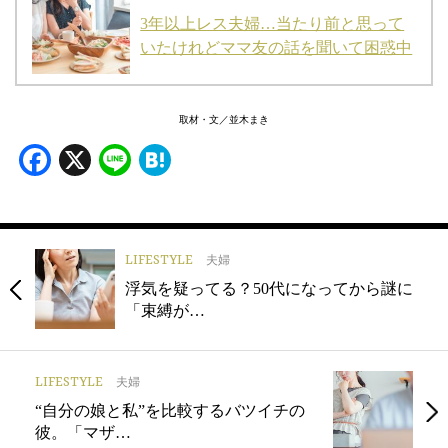
3年以上レス夫婦…当たり前と思って
いたけれどママ友の話を聞いて困惑中
取材・文／並木まき
Facebook
X
Line
Hatena
LIFESTYLE
夫婦
浮気を疑ってる？50代になってから謎に
「束縛が…
LIFESTYLE
夫婦
“自分の娘と私”を比較するバツイチの
彼。「マザ…