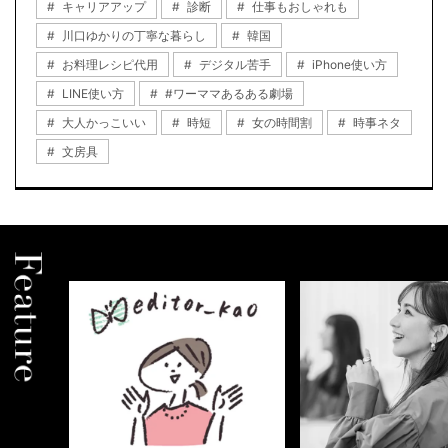
キャリアアップ
診断
仕事もおしゃれも
川口ゆかりの丁寧な暮らし
韓国
お料理レシピ代用
デジタル苦手
iPhone使い方
LINE使い方
#ワーママあるある劇場
大人かっこいい
時短
女の時間割
時事ネタ
文房具