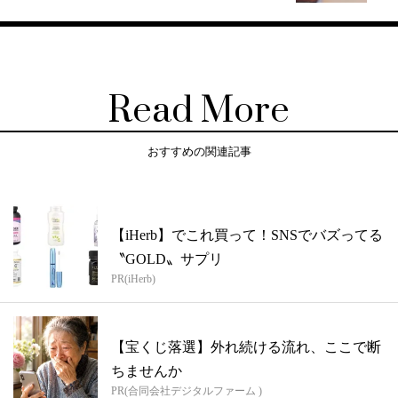
Read More
おすすめの関連記事
【iHerb】でこれ買って！SNSでバズってる
〝GOLD〟サプリ
PR(iHerb)
【宝くじ落選】外れ続ける流れ、ここで断
ちませんか
PR(合同会社デジタルファーム )