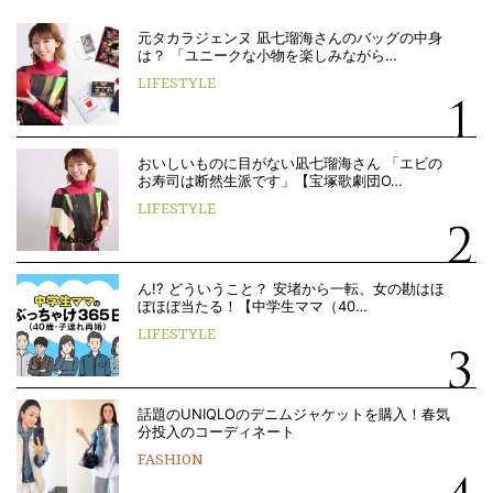
元タカラジェンヌ 凪七瑠海さんのバッグの中身
は？ 「ユニークな小物を楽しみながら…
LIFESTYLE
おいしいものに目がない凪七瑠海さん 「エビの
お寿司は断然生派です」【宝塚歌劇団O…
LIFESTYLE
ん!? どういうこと？ 安堵から一転、女の勘はほ
ぼほぼ当たる！【中学生ママ（40…
LIFESTYLE
話題のUNIQLOのデニムジャケットを購入！春気
分投入のコーディネート
FASHION