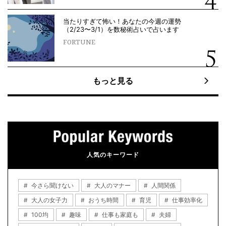
当たりすぎて怖い！あなたの今週の運勢
（2/23〜3/1）を数秘術占いで占います
FORTUNE
もっと見る
人気のキーワード
今さら聞けない
大人のマナー
人間関係
大人の女子力
おうち時間
育児
仕事効率化
100均
趣味
仕事も家庭も
夫婦