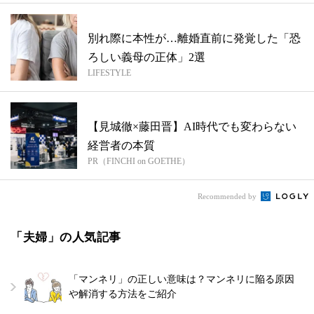
別れ際に本性が…離婚直前に発覚した「恐
ろしい義母の正体」2選
LIFESTYLE
【見城徹×藤田晋】AI時代でも変わらない
経営者の本質
PR（FINCHI on GOETHE）
Recommended by
「夫婦」の人気記事
「マンネリ」の正しい意味は？マンネリに陥る原因
や解消する方法をご紹介