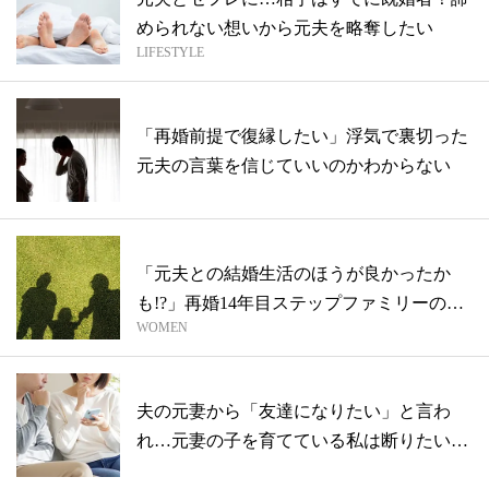
められない想いから元夫を略奪したい
LIFESTYLE
「再婚前提で復縁したい」浮気で裏切った
元夫の言葉を信じていいのかわからない
「元夫との結婚生活のほうが良かったか
も!?」再婚14年目ステップファミリーの実
WOMEN
情...
夫の元妻から「友達になりたい」と言わ
れ…元妻の子を育てている私は断りたい。
どうす...