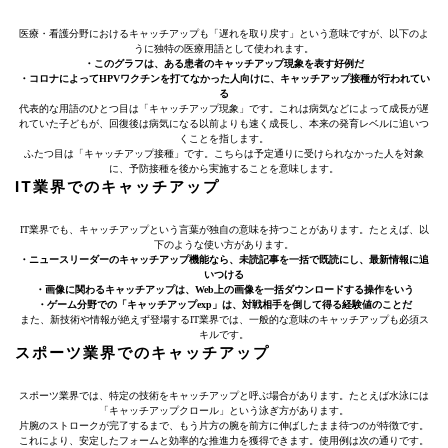
医療・看護分野におけるキャッチアップも「遅れを取り戻す」という意味ですが、以下のよ
うに独特の医療用語として使われます。
・このグラフは、ある患者のキャッチアップ現象を表す好例だ
・コロナによってHPVワクチンを打てなかった人向けに、キャッチアップ接種が行われてい
る
代表的な用語のひとつ目は「キャッチアップ現象」です。これは病気などによって成長が遅
れていた子どもが、回復後は病気になる以前よりも速く成長し、本来の発育レベルに追いつ
くことを指します。
ふたつ目は「キャッチアップ接種」です。こちらは予定通りに受けられなかった人を対象
に、予防接種を後から実施することを意味します。
IT業界でのキャッチアップ
IT業界でも、キャッチアップという言葉が独自の意味を持つことがあります。たとえば、以
下のような使い方があります。
・ニュースリーダーのキャッチアップ機能なら、未読記事を一括で既読にし、最新情報に追
いつける
・画像に関わるキャッチアップは、Web上の画像を一括ダウンロードする操作をいう
・ゲーム分野での「キャッチアップexp」は、対戦相手を倒して得る経験値のことだ
また、新技術や情報が絶えず登場するIT業界では、一般的な意味のキャッチアップも必須ス
キルです。
スポーツ業界でのキャッチアップ
スポーツ業界では、特定の技術をキャッチアップと呼ぶ場合があります。たとえば水泳には
「キャッチアップクロール」という泳ぎ方があります。
片腕のストロークが完了するまで、もう片方の腕を前方に伸ばしたまま待つのが特徴です。
これにより、安定したフォームと効率的な推進力を獲得できます。使用例は次の通りです。