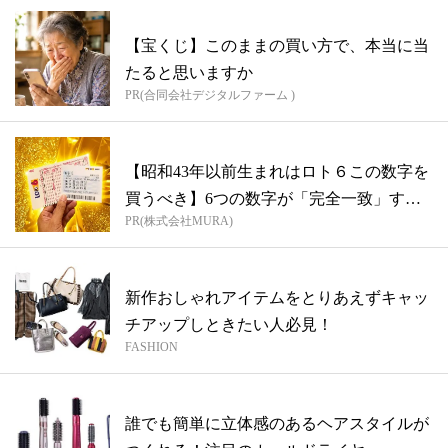
【宝くじ】このままの買い方で、本当に当
たると思いますか
PR(合同会社デジタルファーム )
【昭和43年以前生まれはロト６この数字を
買うべき】6つの数字が「完全一致」する
PR(株式会社MURA)
方...
新作おしゃれアイテムをとりあえずキャッ
チアップしときたい人必見！
FASHION
誰でも簡単に立体感のあるヘアスタイルが