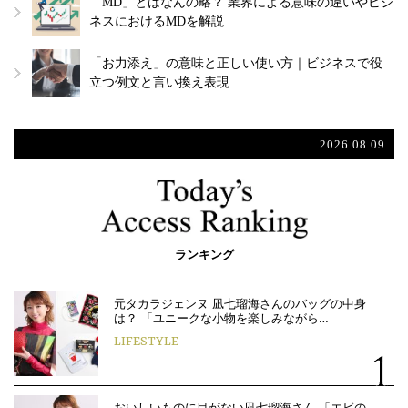
「MD」とはなんの略？ 業界による意味の違いやビジ
ネスにおけるMDを解説
「お力添え」の意味と正しい使い方｜ビジネスで役
立つ例文と言い換え表現
2026.08.09
ランキング
元タカラジェンヌ 凪七瑠海さんのバッグの中身
は？ 「ユニークな小物を楽しみながら…
LIFESTYLE
おいしいものに目がない凪七瑠海さん 「エビの