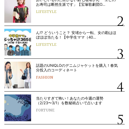
お寿司は断然生派です」【宝塚歌劇団O…
LIFESTYLE
ん!? どういうこと？ 安堵から一転、女の勘はほ
ぼほぼ当たる！【中学生ママ（40…
LIFESTYLE
話題のUNIQLOのデニムジャケットを購入！春気
分投入のコーディネート
FASHION
当たりすぎて怖い！あなたの今週の運勢
（2/23〜3/1）を数秘術占いで占います
FORTUNE