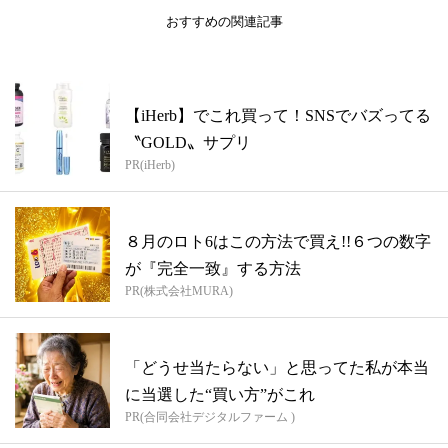
おすすめの関連記事
【iHerb】でこれ買って！SNSでバズってる
〝GOLD〟サプリ
PR(iHerb)
８月のロト6はこの方法で買え!!６つの数字
が『完全一致』する方法
PR(株式会社MURA)
「どうせ当たらない」と思ってた私が本当
に当選した“買い方”がこれ
PR(合同会社デジタルファーム )