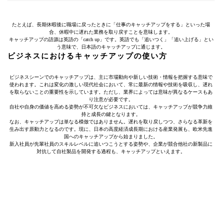
たとえば、長期休暇後に職場に戻ったときに「仕事のキャッチアップをする」といった場
合、休暇中に遅れた業務を取り戻すことを意味します。
キャッチアップの語源は英語の「catch up」です。英語でも「追いつく」「追い上げる」とい
う意味で、日本語のキャッチアップに通じます。
ビジネスにおけるキャッチアップの使い方
ビジネスシーンでのキャッチアップは、主に市場動向や新しい技術・情報を把握する意味で
使われます。これは変化の激しい現代社会において、常に最新の情報や技術を吸収し、遅れ
を取らないことの重要性を示しています。ただし、業界によっては意味が異なるケースもあ
り注意が必要です。
自社や自身の価値を高める姿勢が不可欠なビジネスにおいては、キャッチアップが競争力維
持と成長の鍵となります。
なお、キャッチアップは単なる模倣ではありません。遅れを取り戻しつつ、さらなる革新を
生み出す原動力となるのです。現に、日本の高度経済成長期における産業発展も、欧米先進
国へのキャッチアップから始まりました。
新入社員が先輩社員のスキルレベルに追いつこうとする姿勢や、企業が競合他社の新製品に
対抗して自社製品を開発する過程も、キャッチアップといえます。