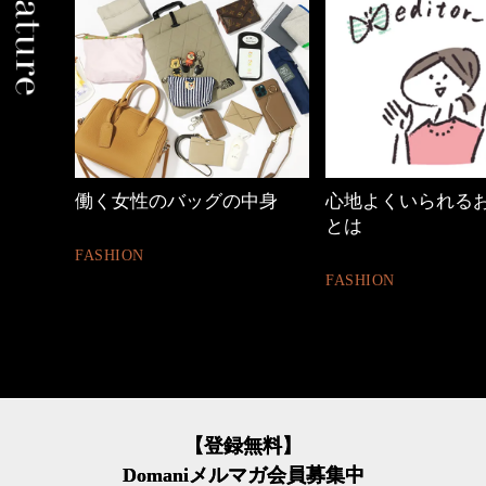
中身
心地よくいられるおしゃれ
40代の小顔メイク
とは
BEAUTY
FASHION
【登録無料】
Domaniメルマガ会員募集中