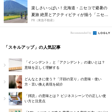
楽しさいっぱい！北海道・ニセコで避暑の
夏旅 絶景とアクティビティが揃う「ニセコ
PR（東急不動産）
東...
Recommended by
「スキルアップ」の人気記事
「インシデント」と「アクシデント」の違いとは？
意味を正しく理解する
どんなときに使う？「汗顔の至り」の意味・使い
方・言い換え表現を紹介
「拝読」の意味とは？ ビジネスシーンでの正しい使
い方と注意点