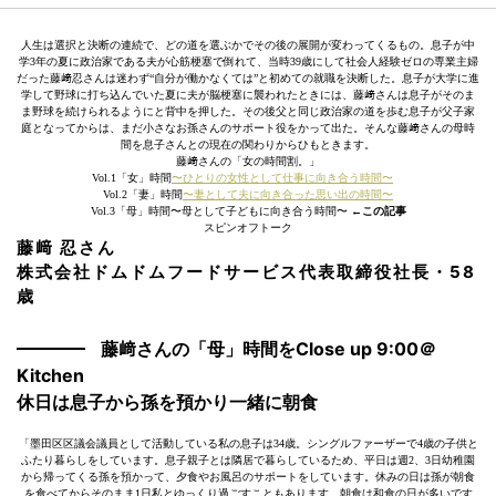
人生は選択と決断の連続で、どの道を選ぶかでその後の展開が変わってくるもの。息子が中
学3年の夏に政治家である夫が心筋梗塞で倒れて、当時39歳にして社会人経験ゼロの専業主婦
だった藤﨑忍さんは迷わず“自分が働かなくては”と初めての就職を決断した。息子が大学に進
学して野球に打ち込んでいた夏に夫が脳梗塞に襲われたときには、藤﨑さんは息子がそのま
ま野球を続けられるようにと背中を押した。その後父と同じ政治家の道を歩む息子が父子家
庭となってからは、まだ小さなお孫さんのサポート役をかって出た。そんな藤﨑さんの母時
間を息子さんとの現在の関わりからひもときます。
藤﨑さんの「女の時間割。」
Vol.1「女」時間
〜ひとりの女性として仕事に向き合う時間〜
Vol.2「妻」時間
〜妻として夫に向き合った思い出の時間〜
Vol.3「母」時間〜母として子どもに向き合う時間〜
←この記事
スピンオフトーク
藤﨑 忍さん
株式会社ドムドムフードサービス代表取締役社長・58
歳
藤﨑さんの「母」時間をClose up 9:00＠
Kitchen
休日は息子から孫を預かり一緒に朝食
「墨田区区議会議員として活動している私の息子は34歳。シングルファーザーで4歳の子供と
ふたり暮らしをしています。息子親子とは隣居で暮らしているため、平日は週2、3日幼稚園
から帰ってくる孫を預かって、夕食やお風呂のサポートをしています。休みの日は孫が朝食
を食べてからそのまま1日私とゆっくり過ごすこともあります。朝食は和食の日が多いです