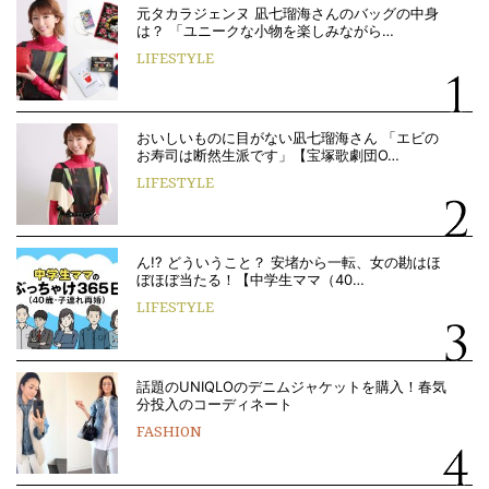
元タカラジェンヌ 凪七瑠海さんのバッグの中身
は？ 「ユニークな小物を楽しみながら…
LIFESTYLE
おいしいものに目がない凪七瑠海さん 「エビの
お寿司は断然生派です」【宝塚歌劇団O…
LIFESTYLE
ん!? どういうこと？ 安堵から一転、女の勘はほ
ぼほぼ当たる！【中学生ママ（40…
LIFESTYLE
話題のUNIQLOのデニムジャケットを購入！春気
分投入のコーディネート
FASHION