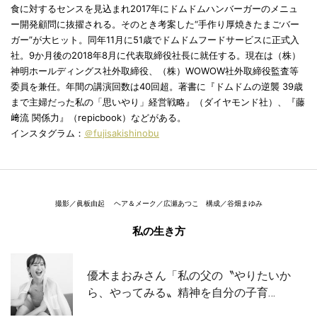
食に対するセンスを見込まれ2017年にドムドムハンバーガーのメニュ
ー開発顧問に抜擢される。そのとき考案した“手作り厚焼きたまごバー
ガー”が大ヒット。同年11月に51歳でドムドムフードサービスに正式入
社。9か月後の2018年8月に代表取締役社長に就任する。現在は（株）
神明ホールディングス社外取締役、（株）WOWOW社外取締役監査等
委員を兼任。年間の講演回数は40回超。著書に『ドムドムの逆襲 39歳
まで主婦だった私の「思いやり」経営戦略』（ダイヤモンド社）、『藤
﨑流 関係力』（repicbook）などがある。
インスタグラム：
＠fujisakishinobu
撮影／眞板由起 ヘア＆メーク／広瀬あつこ 構成／谷畑まゆみ
私の生き方
優木まおみさん「私の父の〝やりたいか
ら、やってみる〟精神を自分の子育…