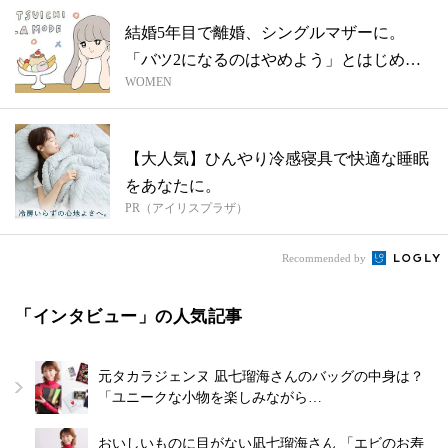
結婚5年目で離婚、シングルマザーに。
「バツ2になるのはやめよう」とはじめた
WOMEN
事実婚...
【大人気】ひんやり冷感寝具で快適な睡眠
をあなたに。
PR（アイリスプラザ）
Recommended by
「インタビュー」の人気記事
元タカラジェンヌ 凪七瑠海さんのバッグの中身は？
「ユニークな小物を楽しみながら…
おいしいものに目がない凪七瑠海さん 「エビのお寿