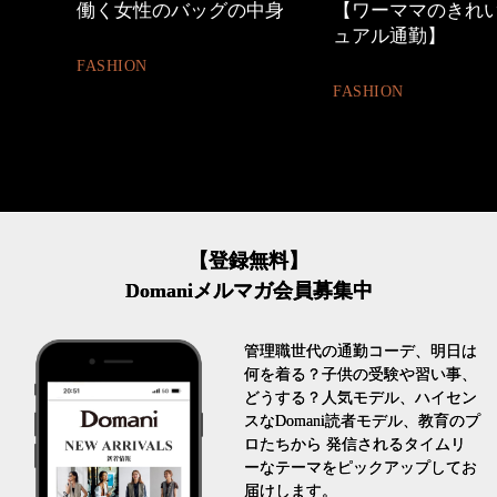
中身
【ワーママのきれいめカジ
優木まおみさん「
ュアル通勤】
割。」
FASHION
LIFESTYLE
【登録無料】
Domaniメルマガ会員募集中
管理職世代の通勤コーデ、明日は
何を着る？子供の受験や習い事、
どうする？人気モデル、ハイセン
スなDomani読者モデル、教育のプ
ロたちから 発信されるタイムリ
ーなテーマをピックアップしてお
届けします。