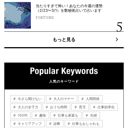
当たりすぎて怖い！あなたの今週の運勢
（2/23〜3/1）を数秘術占いで占います
FORTUNE
もっと見る
人気のキーワード
今さら聞けない
大人のマナー
人間関係
大人の女子力
おうち時間
育児
仕事効率化
100均
趣味
仕事も家庭も
夫婦
キャリアアップ
診断
仕事もおしゃれも