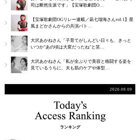
司は断然生派です」【宝塚歌劇団O…
【宝塚歌劇団OGリレー連載／凪七瑠海さんvol.1】星
風まどかさんからの共演バト…
大沢あかねさん「子育てがしんどい日々も、きっと
いつか“あの頃は大変だったね”と笑…
大沢あかねさん「私が全ぶりで美容と格闘する姿を
見ているうちに、夫も肌のケアや体型…
2026.08.09
ランキング