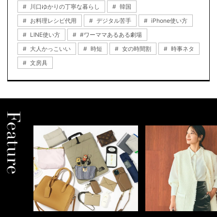
川口ゆかりの丁寧な暮らし
韓国
お料理レシピ代用
デジタル苦手
iPhone使い方
LINE使い方
#ワーママあるある劇場
大人かっこいい
時短
女の時間割
時事ネタ
文房具