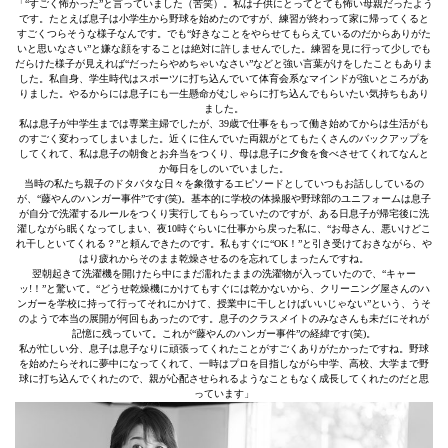
「“すごく怖かった”と言っていました（苦笑）。私は子供にとってとても怖い母親だったよう
です。たとえば息子は小学生から野球を始めたのですが、練習が終わって家に帰ってくると
すごくつらそうな様子なんです。でも“好きなことをやらせてもらえているのだからありがた
いと思いなさい”と嫌な顔をすることは絶対に許しませんでした。練習を見に行って少しでも
だらけた様子が見えれば“だったらやめちゃいなさい”などと強い言葉がけをしたこともありま
した。私自身、学生時代はスポーツに打ち込んでいて体育会系なマインドが強いところがあ
りました。やるからには息子にも一生懸命がむしゃらに打ち込んでもらいたい気持ちもあり
ました。
私は息子が中学生までは専業主婦でしたが、39歳で仕事をもって働き始めてからは生活がも
のすごく変わってしまいました。近くに住んでいた両親がとてもたくさんのバックアップを
してくれて、私は息子の朝食とお弁当をつくり、母は息子に夕食を食べさせてくれてなんと
か毎日をしのいでいました。
当時の私たち親子のドタバタな日々を象徴するエピソードとしていつもお話ししているの
が、“藤やんのハンガー事件”です(笑)。基本的に学校の体操服や野球部のユニフォームは息子
が自分で洗濯するルールをつくり実行してもらっていたのですが、ある日息子が帰宅後に洗
濯しながら眠くなってしまい、夜10時ぐらいに仕事から戻った私に、“お母さん、悪いけどこ
れ干しといてくれる？”と頼んできたのです。私もすぐに“OK！”と引き受けておきながら、や
はり疲れからそのまま乾燥させるのを忘れてしまったんですね。
翌朝起きて洗濯機を開けたら中にまだ濡れたままの洗濯物が入っていたので、“キャー
ッ!！”と驚いて。“どうせ乾燥機にかけてもすぐには乾かないから、クリーニング屋さんのハ
ンガーを学校に持って行ってそれにかけて、授業中に干しとけばいいじゃない”という、うそ
のようで本当の展開が何回もあったのです。息子のクラスメイトのみなさんも未だにそれが
記憶に残っていて。これが“藤やんのハンガー事件”の経緯です(笑)。
私が忙しい分、息子は息子なりに頑張ってくれたことがすごくありがたかったですね。野球
を始めたらそれに夢中になってくれて、一時はプロを目指しながら中学、高校、大学まで野
球に打ち込んでくれたので、親が心配させられるようなこともなく成長してくれたのだと思
っています」