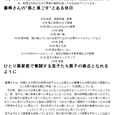
ね。料理は大好きなので季節の素材を使って心を込めてつくります」
藤﨑さんの“孫と過ごす”とある休日
8:00 起床、朝食準備・家事
9:00 孫と叔母の3人で朝食
10:00 孫とたわむれながら家事
12:00 昼食
13:00 買い物
16:00 帰宅後、孫が遊んでいるのを見守りながら仕事のメールチェックなど
18:30 夕食
19:30 孫と入浴
21:00 孫を寝かしつけ
21:15 SNSやメールチェック、翌日の朝食や夕食準備などの家事
21:30 息子が孫をピックアップ
24:00 就寝
ひとり親家庭で奮闘する息子たち親子の拠点となれる
ように
藤﨑さんは、89歳になる母方の叔母や息子さんとお孫さんが藤﨑さんの家を訪れて家族のよ
うに大勢で食卓を囲む“共食（きょうしょく）”を習慣にしている。
「平日夜、孫がうちで夕食を食べるようになったのは息子がシングルファーザーになってか
ら。朝、息子も一緒に朝食を食べに来るようになったのは、孫の幼稚園入園がきっかけでし
た。息子親子も叔母もすぐ近くに住んでいるので、“みんな朝ごはんはしっかり食べて欲しい
からうちに来て”と声をかけて始めた習慣です。それまで夜は一週間すべて外食だったのが家
で料理をするように変わって、私の生活リズムも整いました。自分自身の健康のためにもち
ょうどいいタイミングだったのかなと思っています。
息子は今ひとり親家庭を頑張っていますが、私が息子の家に行って家事を手伝うことはあり