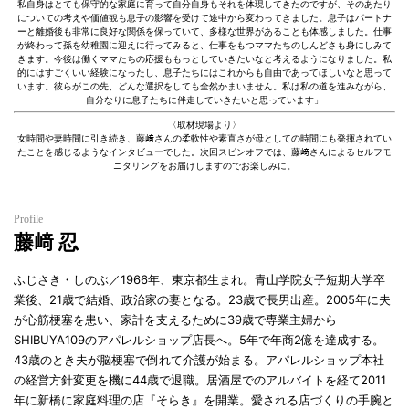
私自身はとても保守的な家庭に育って自分自身もそれを体現してきたのですが、そのあたり
についての考えや価値観も息子の影響を受けて途中から変わってきました。息子はパートナ
ーと離婚後も非常に良好な関係を保っていて、多様な世界があることも体感しました。仕事
が終わって孫を幼稚園に迎えに行ってみると、仕事をもつママたちのしんどさも身にしみて
きます。今後は働くママたちの応援ももっとしていきたいなと考えるようになりました。私
的にはすごくいい経験になったし、息子たちにはこれからも自由であってほしいなと思って
います。彼らがこの先、どんな選択をしても全然かまいません。私は私の道を進みながら、
自分なりに息子たちに伴走していきたいと思っています」
〈取材現場より〉
女時間や妻時間に引き続き、藤﨑さんの柔軟性や素直さが母としての時間にも発揮されてい
たことを感じるようなインタビューでした。次回スピンオフでは、藤﨑さんによるセルフモ
ニタリングをお届けしますのでお楽しみに。
Profile
藤﨑 忍
ふじさき・しのぶ／1966年、東京都生まれ。青山学院女子短期大学卒
業後、21歳で結婚、政治家の妻となる。23歳で長男出産。2005年に夫
が心筋梗塞を患い、家計を支えるために39歳で専業主婦から
SHIBUYA109のアパレルショップ店長へ。5年で年商2億を達成する。
43歳のとき夫が脳梗塞で倒れて介護が始まる。アパレルショップ本社
の経営方針変更を機に44歳で退職。居酒屋でのアルバイトを経て2011
年に新橋に家庭料理の店『そらき』を開業。愛される店づくりの手腕と