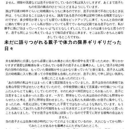
ません。掃除や洗濯などは息子が自分でしているので私は深入りしすぎず、あくまで息子た
ちの生活の拠点のひとつにとどまるようにしています。
孫は平日夜19時半ぐらいに幼稚園からうちに来るのですが、息子が出張で不在になるとき以
外は、うちに泊まることはありません。議員である息子の仕事は定時で終わる職業ではない
のですが、多少帰宅が遅くなっても寝ている孫をピックアップしに来て、ちゃんと自分の家
に連れて帰ります。いくら私が預かっていても育てているのは父親である息子なので、私が
勝手に孫に“泊まっていってもいいよ”などとなしくずしにしてしまうのは違うかなと思うので
す。息子も同じように考えているようで毎日必ず迎えに来ます。そこはお互いきちんと線引
きしているところですね」
未だに語りつがれる親子で体力の限界ギリギリだった
日々
夫を献身的に介護しながら必要に迫られ働きに出た母の背中を見て育ったためか、寄りかか
りすぎず適度な距離感を保って歩んでいる様子の息子さんと藤﨑さん。しかし“息子が幼少時
代の当時の自分は、もっていた価値観が今とはかなり違っていた”と振り返る。息子さんは私
立の幼稚園に入り塾に通って小学校受験も合格したのだが、息子に対して申し訳ない気持ち
を感じたこともあったのだという。
「あの当時の私は今とはまったく違う固定観念をもっていました。息子は自分の出身校であ
る青山学院で学ばせたいと考えていたので、小学校受験に備えて言葉遣いや行儀については
ふだんからとても厳しくしていたのです。そのため少々抑圧的なところがあったり、息子に
注意することも多かったと思います。一方で、野球をしていた夫は自分の子供にも野球をや
らせたいと考え、息子に野球を習わせました。そんな私たち夫婦の想いが息子に集中してし
まったため、今思えば決して伸び伸びした子育てではなかったような気がしています。もう
少し自由にしてあげたら息子の可能性をもっと引き出すことができたかもしれないと思った
こともありました。ですが息子は今元気に頑張っているので子育てに対する後悔の念はあり
ません」
当の息子さんは自身の幼少時代についてどのように捉えているのか、大人になってから聞い
てみたことがあるかを藤﨑さんにたずねてみたところ、