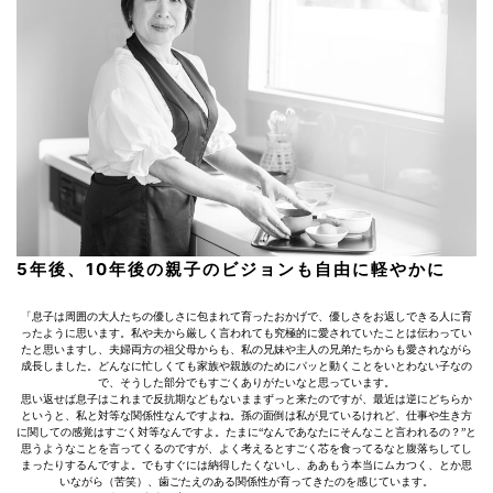
5年後、10年後の親子のビジョンも自由に軽やかに
「息子は周囲の大人たちの優しさに包まれて育ったおかげで、優しさをお返しできる人に育
ったように思います。私や夫から厳しく言われても究極的に愛されていたことは伝わってい
たと思いますし、夫婦両方の祖父母からも、私の兄妹や主人の兄弟たちからも愛されながら
成長しました。どんなに忙しくても家族や親族のためにパッと動くことをいとわない子なの
で、そうした部分でもすごくありがたいなと思っています。
思い返せば息子はこれまで反抗期などもないままずっと来たのですが、最近は逆にどちらか
というと、私と対等な関係性なんですよね。孫の面倒は私が見ているけれど、仕事や生き方
に関しての感覚はすごく対等なんですよ。たまに“なんであなたにそんなこと言われるの？”と
思うようなことを言ってくるのですが、よく考えるとすごく芯を食ってるなと腹落ちしてし
まったりするんですよ。でもすぐには納得したくないし、ああもう本当にムカつく、とか思
いながら（苦笑）、歯ごたえのある関係性が育ってきたのを感じています。