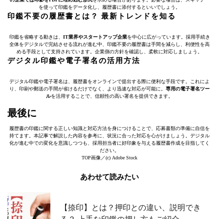
を使って印鑑をデータ化し、履歴書に添付するといいでしょう。
印鑑不要の履歴書とは？ 最新トレンドを知る
印鑑を省略する動きは、
IT業界やスタートアップ企業
を中心に広がっています。採用手続き
全体をデジタルで完結させる流れが進む中、印鑑不要の履歴書は手間を減らし、利便性を高
める手段として支持されています。企業側の方針を確認し、柔軟に対応しましょう。
デジタル印鑑や電子署名の活用方法
デジタル印鑑や電子署名は、履歴書をオンラインで提出する際に便利な手段です。これによ
り、印刷や郵送の手間が省けるだけでなく、より迅速な対応が可能に。
専用の電子署名ツー
ル
を活用することで、信頼性の高い署名を提供できます。
最後に
履歴書の印鑑に関する正しい知識と対応方法を身につけることで、応募書類の準備に自信を
持てます。本記事で解説した内容を参考に、状況に合った対応を心がけましょう。デジタル
化が進む中での変化を意識しつつも、採用担当者に好印象を与える履歴書作成を目指してく
ださい。
TOP画像／(c) Adobe Stock
あわせて読みたい
【捺印】とは？押印との違い、説明でき