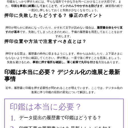
印鑑をしっかり押すためには、平らな場所で十分な力を均一にかけることが大切です。ま
た、
印面を事前に綺麗にしておくことで、インクのムラやかすれを防げます
。練習用の紙で
一度試し押しをしておくと失敗が少なくなるでしょう。
押印に失敗したらどうする？ 修正のポイント
押印が明らかに斜めになっていたり、かすれて文字が読めない場合は、
履歴書全体をやり直
すのが基本
です。失敗してしまったときのために、予備の履歴書を用意しておくことをおす
すめします。
押印位置や方法で注意すべき点とは？
押印する位置は、履歴書の枠内に収まるようにします。枠からはみ出したり、上下逆さまに
ならないよう十分に確認してください。押す際は、一度で強く押すことを意識しましょう。
失敗を避けるため、
事前に押す場所を確認し、薄く鉛筆で丸印を付ける
方法もあります。
印鑑は本当に必要？ デジタル化の進展と最新
事情
近年、履歴書に印鑑を押す必要性が問われることが増えています。ここでは、デジタル化の
進展に伴う印鑑の役割の変化について解説します。
印鑑は本当に必要？
データ提出の履歴書で印鑑はどうする？