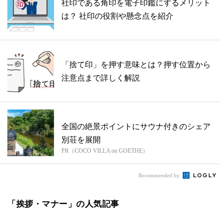
社印である角印を電子印鑑にするメリット
は？ 社印の役割や懸念点を紹介
「捨て印」を押す意味とは？押す位置から
注意点まで詳しく解説
全国の絶景ポイントにサウナ付きのシェア
別荘を展開
PR（COCO VILLA on GOETHE）
Recommended by
「挨拶・マナー」の人気記事