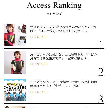
ランキング
元タカラジェンヌ 凪七瑠海さんのバッグの中身
は？ 「ユニークな小物を楽しみながら…
LIFESTYLE
おいしいものに目がない凪七瑠海さん 「エビの
お寿司は断然生派です」【宝塚歌劇団O…
LIFESTYLE
ん!? どういうこと？ 安堵から一転、女の勘はほ
ぼほぼ当たる！【中学生ママ（40…
LIFESTYLE