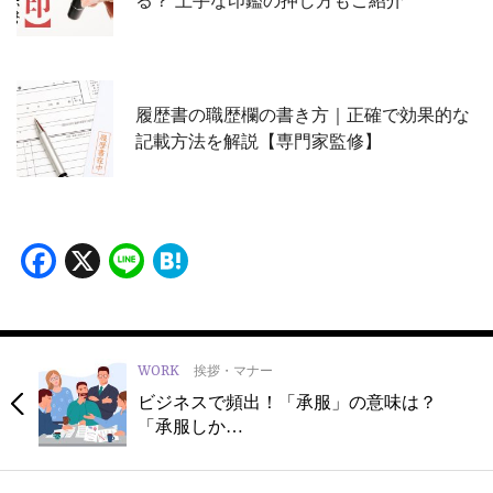
る？ 上手な印鑑の押し方もご紹介
履歴書の職歴欄の書き方｜正確で効果的な
記載方法を解説【専門家監修】
Facebook
X
Line
Hatena
WORK
挨拶・マナー
ビジネスで頻出！「承服」の意味は？
「承服しか…