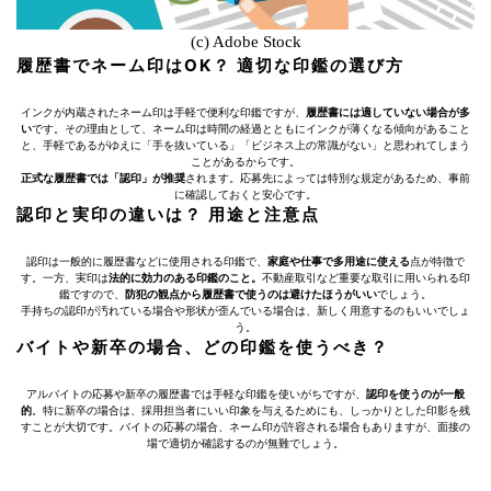
(c) Adobe Stock
履歴書でネーム印はOK？ 適切な印鑑の選び方
インクが内蔵されたネーム印は手軽で便利な印鑑ですが、
履歴書には適していない場合が多
い
です。その理由として、ネーム印は時間の経過とともにインクが薄くなる傾向があること
と、手軽であるがゆえに「手を抜いている」「ビジネス上の常識がない」と思われてしまう
ことがあるからです。
正式な履歴書では「認印」が推奨
されます。応募先によっては特別な規定があるため、事前
に確認しておくと安心です。
認印と実印の違いは？ 用途と注意点
認印は一般的に履歴書などに使用される印鑑で、
家庭や仕事で多用途に使える
点が特徴で
す。一方、実印は
法的に効力のある印鑑のこと。
不動産取引など重要な取引に用いられる印
鑑ですので、
防犯の観点から履歴書で使うのは避けたほうがいい
でしょう。
手持ちの認印が汚れている場合や形状が歪んでいる場合は、新しく用意するのもいいでしょ
う。
バイトや新卒の場合、どの印鑑を使うべき？
アルバイトの応募や新卒の履歴書では手軽な印鑑を使いがちですが、
認印を使うのが一般
的
。特に新卒の場合は、採用担当者にいい印象を与えるためにも、しっかりとした印影を残
すことが大切です。バイトの応募の場合、ネーム印が許容される場合もありますが、面接の
場で適切か確認するのが無難でしょう。