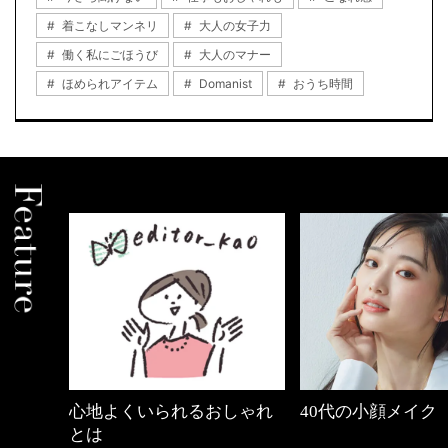
着こなしマンネリ
大人の女子力
働く私にごほうび
大人のマナー
ほめられアイテム
Domanist
おうち時間
しゃれ
40代の小顔メイク
【ワーママのきれ
ュアル通勤】