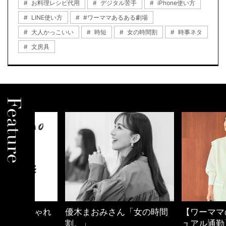
お料理レシピ代用
デジタル苦手
iPhone使い方
LINE使い方
#ワーママあるある劇場
大人かっこいい
時短
女の時間割
時事ネタ
文房具
しゃれ
優木まおみさん「女の時間
【ワーママのきれ
割。」
ュアル通勤】