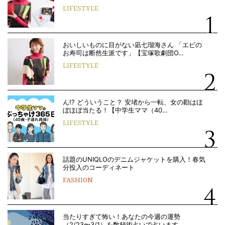
LIFESTYLE
おいしいものに目がない凪七瑠海さん 「エビの
お寿司は断然生派です」【宝塚歌劇団O…
LIFESTYLE
ん!? どういうこと？ 安堵から一転、女の勘はほ
ぼほぼ当たる！【中学生ママ（40…
LIFESTYLE
話題のUNIQLOのデニムジャケットを購入！春気
分投入のコーディネート
FASHION
当たりすぎて怖い！あなたの今週の運勢
（2/23〜3/1）を数秘術占いで占います