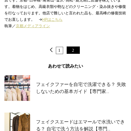
店です。京都･日本橋･南青山･金沢･高松･鹿児島に店舗を構えていま
す。着物をはじめ、高級衣類や鞄などのクリーニング・染み抜きや修復
を行なっております。他店で難しいと言われた品も、最高峰の修復技術
でお直しします。 →
HPはこちら
執筆／
京都メディアライン
1
2
あわせて読みたい
フェイクファーを自宅で洗濯できる？ 失敗
しないための基本ガイド【専門家…
フェイクスエードはエマールで水洗いでき
る？ 自宅で洗う方法を解説【専門…