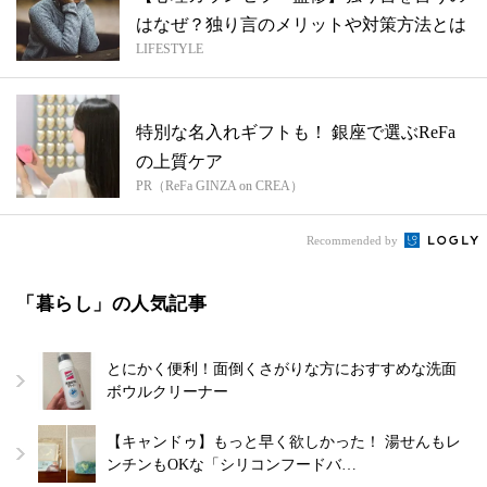
はなぜ？独り言のメリットや対策方法とは
LIFESTYLE
特別な名入れギフトも！ 銀座で選ぶReFa
の上質ケア
PR（ReFa GINZA on CREA）
Recommended by
「暮らし」の人気記事
とにかく便利！面倒くさがりな方におすすめな洗面
ボウルクリーナー
【キャンドゥ】もっと早く欲しかった！ 湯せんもレ
ンチンもOKな「シリコンフードバ…