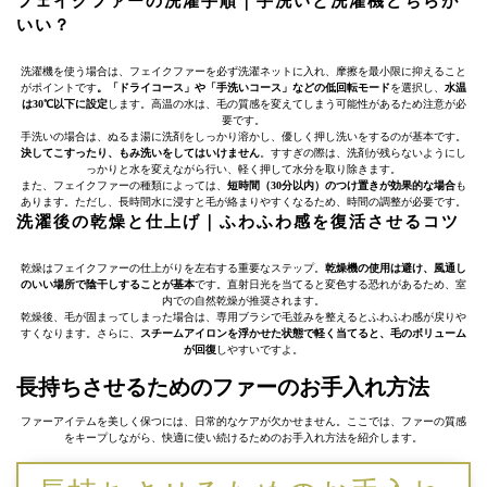
フェイクファーの洗濯手順｜手洗いと洗濯機どちらが
いい？
洗濯機を使う場合は、フェイクファーを必ず洗濯ネットに入れ、摩擦を最小限に抑えること
がポイントです
。「ドライコース」や「手洗いコース」などの低回転モード
を選択し、
水温
は30℃以下に設定
します。高温の水は、毛の質感を変えてしまう可能性があるため注意が必
要です。
手洗いの場合は、ぬるま湯に洗剤をしっかり溶かし、優しく押し洗いをするのが基本です。
決してこすったり、もみ洗いをしてはいけません
。すすぎの際は、洗剤が残らないようにし
っかりと水を変えながら行い、軽く押して水分を取り除きます。
また、フェイクファーの種類によっては、
短時間（30分以内）のつけ置きが効果的な場合
も
あります。ただし、長時間水に浸すと毛が絡まりやすくなるため、時間の調整が必要です。
洗濯後の乾燥と仕上げ｜ふわふわ感を復活させるコツ
乾燥はフェイクファーの仕上がりを左右する重要なステップ。
乾燥機の使用は避け、風通し
のいい場所で陰干しすることが基本
です。直射日光を当てると変色する恐れがあるため、室
内での自然乾燥が推奨されます。
乾燥後、毛が固まってしまった場合は、専用ブラシで毛並みを整えるとふわふわ感が戻りや
すくなります。さらに、
スチームアイロンを浮かせた状態で軽く当てると、毛のボリューム
が回復
しやすいですよ。
長持ちさせるためのファーのお手入れ方法
ファーアイテムを美しく保つには、日常的なケアが欠かせません。ここでは、ファーの質感
をキープしながら、快適に使い続けるためのお手入れ方法を紹介します。