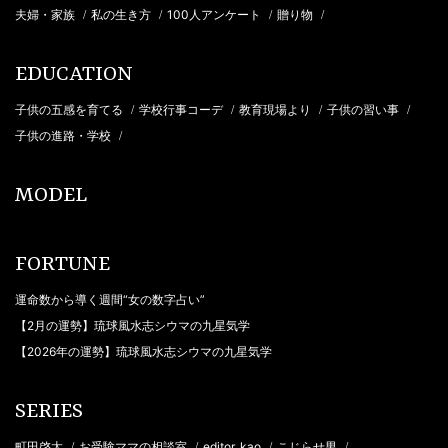
夫婦・家族
私の生き方
100人アンケート
贈り物
/
/
/
/
EDUCATION
子供の五感を育てる
学校行事コーデ
教育現場より
子供の習い事
/
/
/
/
子供の進路・学校
/
MODEL
FORTUNE
運命数から導く週間“女の数字占い”
【2月の運勢】琉球風水志シウマの九星気学
【2026年の運勢】琉球風水志シウマの九星気学
SERIES
町田啓太
お受験ママの相談室
editor_kao
こじらせ男
/
/
/
/