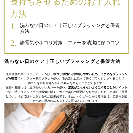
長持ちさせるためのお手入れ
方法
洗わない日のケア｜正しいブラッシングと保管
方法
静電気やホコリ対策｜ファーを清潔に保つコツ
洗わない日のケア｜正しいブラッシングと保管方法
使用頻度の高いファーアイテムは、
ホコリや汚れが付着しやすいため、こまめなブラッシン
グが重要
です。ファー専用ブラシを使い、毛の流れに沿って軽くブラッシングすることで、
ホコリを取り除きながら毛並みを整えることができます。
保管する際には、通気性のいいカバーを使い、
湿気がこもらないようにすることがポイント
です。特にリアルファーは湿気に弱く、カビや臭いの原因になりやすいため、定期的に風通
しのいい場所で陰干しをするのが効果的です。また、ハンガーにかける場合は、型崩れを防
ぐために厚みのあるタイプを選ぶといいでしょう。