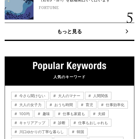
FORTUNE
もっと見る
人気のキーワード
今さら聞けない
大人のマナー
人間関係
大人の女子力
おうち時間
育児
仕事効率化
100均
趣味
仕事も家庭も
夫婦
キャリアアップ
診断
仕事もおしゃれも
川口ゆかりの丁寧な暮らし
韓国