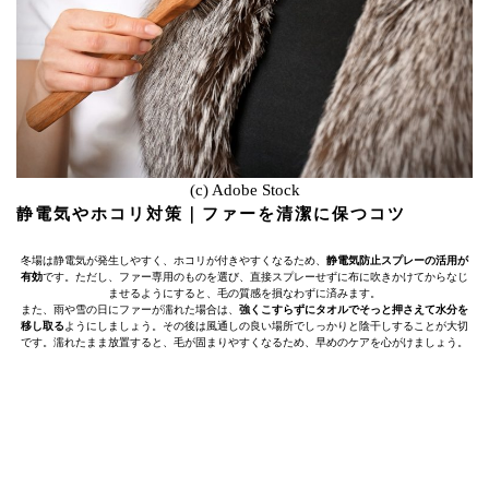
(c) Adobe Stock
静電気やホコリ対策｜ファーを清潔に保つコツ
冬場は静電気が発生しやすく、ホコリが付きやすくなるため、
静電気防止スプレーの活用が
有効
です。ただし、ファー専用のものを選び、直接スプレーせずに布に吹きかけてからなじ
ませるようにすると、毛の質感を損なわずに済みます。
また、雨や雪の日にファーが濡れた場合は、
強くこすらずにタオルでそっと押さえて水分を
移し取る
ようにしましょう。その後は風通しの良い場所でしっかりと陰干しすることが大切
です。濡れたまま放置すると、毛が固まりやすくなるため、早めのケアを心がけましょう。