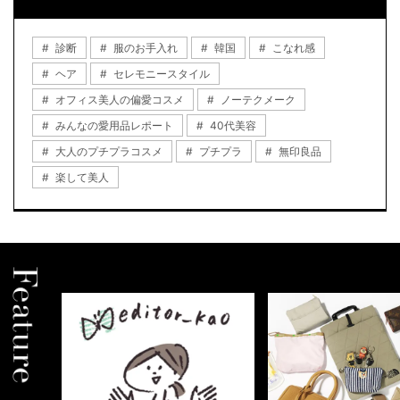
診断
服のお手入れ
韓国
こなれ感
ヘア
セレモニースタイル
オフィス美人の偏愛コスメ
ノーテクメーク
みんなの愛用品レポート
40代美容
大人のプチプラコスメ
プチプラ
無印良品
楽して美人