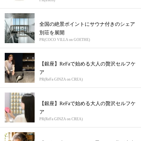
PR(iHerb)
全国の絶景ポイントにサウナ付きのシェア
別荘を展開
PR(COCO VILLA on GOETHE)
【銀座】ReFaで始める大人の贅沢セルフケ
ア
PR(ReFa GINZA on CREA)
【銀座】ReFaで始める大人の贅沢セルフケ
ア
PR(ReFa GINZA on CREA)