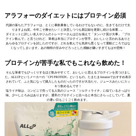
アラフォーのダイエットにはプロテイン必須
代謝の落ちたアラフォーは、とくに暴飲暴食しているわけでもないのに、生きてるだけで太
りますよね笑。今年こそ痩せたい！と決意しつつも新記録を更新し続ける体重…。
ダイエットに詳しい友人やジムのトレーナーさんは口を揃えて「タンパク質が大事」「プロ
テイン飲んで」と言うけれど、筆者は本当にプロテインが苦手。おいしいと言われるありと
あらゆるプロテインを試したのですが、どれを飲んでも気持ち悪くなって運動どころではな
くなってしまいます。あの独特の甘みやどろっとした感触が嫌いすぎてもはや恐怖！
プロテインが苦手な私でもこれなら飲めた！
そんな筆者でもびっくりするほど飲みやすくて、おいしいと思えるプロテインを見つけまし
た。ALLUPというメーカーの「CPI PROTEIN」というもの。たまたまAmazonでおすすめ表示
されていて、ふと気になって購入したものだったのですが大当たり。ジュースみたいにスッ
キリ飲めるんです！
塩ライチ味は、コンビニで売ってる人気のジュース「ソルティライチ」に似ているさっぱり
味。少〜しとろみはありますが、通常のプロテインと比べると本当にさらっとしていて、夏
の暑い日もごくごく飲めます。