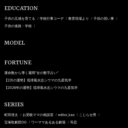
EDUCATION
子供の五感を育てる
学校行事コーデ
教育現場より
子供の習い事
/
/
/
/
子供の進路・学校
/
MODEL
FORTUNE
運命数から導く週間“女の数字占い”
【2月の運勢】琉球風水志シウマの九星気学
【2026年の運勢】琉球風水志シウマの九星気学
SERIES
町田啓太
お受験ママの相談室
editor_kao
こじらせ男
/
/
/
/
宝塚歌劇団OG
ワーママあるある劇場
耳恋
/
/