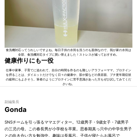
食洗機対応ってうれしいですよね。毎日子供の水筒を洗うのも面倒なので、我が家の水筒は
全部、食洗機対応タイプに買い替えました！ストレスが減っておすすめ。
健康作りにも一役
仕事や家事、子育てに追われて、自分の時間を作るのも難しいアラフォーママ。プロテイン
を摂ることは、ダイエットだけでなく日々の健康や、肌や髪などの美容面、プチ更年期症状
の緩和にもよさそう。筆者のようにプロテインに苦手意識があった方もぜひ試してみてくだ
さいね。
副編集長
Gonda
SNSチームを引っ張るママエディター。12歳男子・9歳女子・7歳男子
の三児の母。この春長男が小学校を卒業。思春期真っ只中の中学生男子
との向き合い方を勉強中。趣味は長風呂。子供が寝たらお風呂で