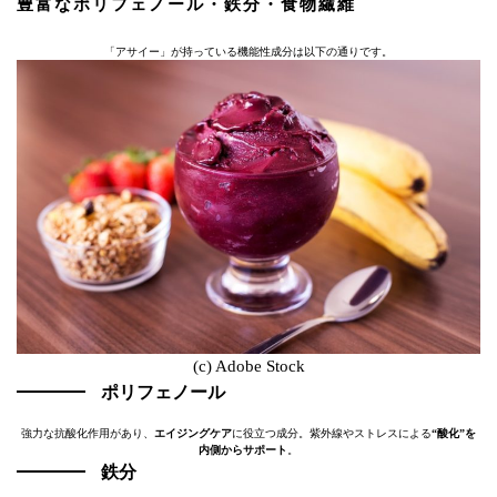
豊富なポリフェノール・鉄分・食物繊維
「アサイー」が持っている機能性成分は以下の通りです。
(c) Adobe Stock
ポリフェノール
強力な抗酸化作用があり、
エイジングケア
に役立つ成分。紫外線やストレスによる
“酸化”を
内側からサポート
。
鉄分