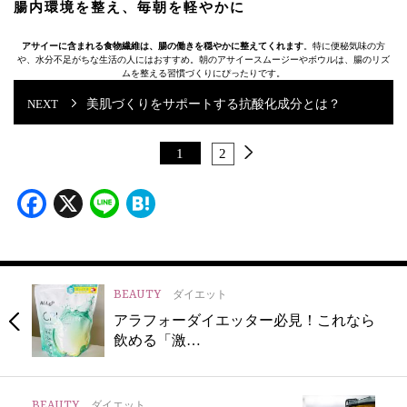
腸内環境を整え、毎朝を軽やかに
アサイーに含まれる食物繊維は、腸の働きを穏やかに整えてくれます
。特に便秘気味の方
や、水分不足がちな生活の人にはおすすめ。朝のアサイースムージーやボウルは、腸のリズ
ムを整える習慣づくりにぴったりです。
美肌づくりをサポートする抗酸化成分とは？
1
2
Facebook
X
Line
Hatena
BEAUTY
ダイエット
アラフォーダイエッター必見！これなら
飲める「激…
BEAUTY
ダイエット