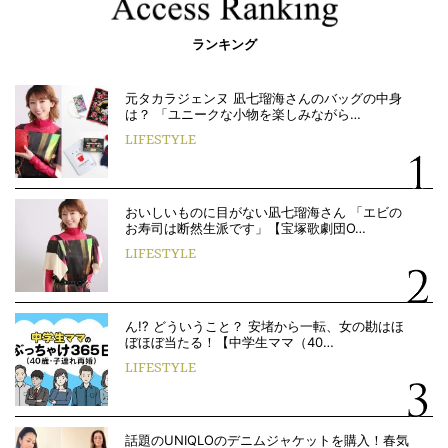
ランキング
元タカラジェンヌ 凪七瑠海さんのバッグの中身
は？ 「ユニークな小物を楽しみながら…
LIFESTYLE
おいしいものに目がない凪七瑠海さん 「エビの
お寿司は断然生派です」【宝塚歌劇団O…
LIFESTYLE
ん!? どういうこと？ 安堵から一転、女の勘はほ
ぼほぼ当たる！【中学生ママ（40…
LIFESTYLE
話題のUNIQLOのデニムジャケットを購入！春気