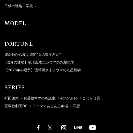
子供の進路・学校
/
MODEL
FORTUNE
運命数から導く週間“女の数字占い”
【2月の運勢】琉球風水志シウマの九星気学
【2026年の運勢】琉球風水志シウマの九星気学
SERIES
町田啓太
お受験ママの相談室
editor_kao
こじらせ男
/
/
/
/
宝塚歌劇団OG
ワーママあるある劇場
耳恋
/
/