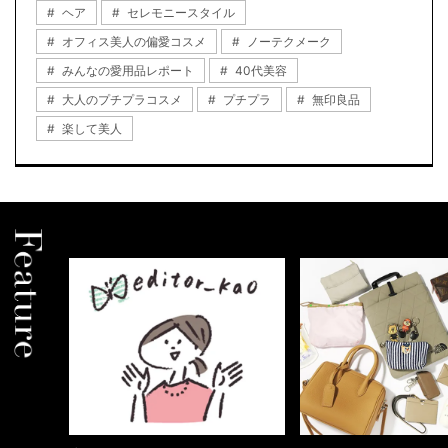
ヘア
セレモニースタイル
オフィス美人の偏愛コスメ
ノーテクメーク
みんなの愛用品レポート
40代美容
大人のプチプラコスメ
プチプラ
無印良品
楽して美人