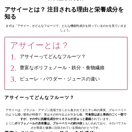
アサイーとは？ 注目される理由と栄養成分を
知る
まずは「アサイー」がどんなフルーツで、どんな機能性成分を持っているのかを見ていきま
しょう。
アサイーとは？
アサイーってどんなフルーツ？
豊富なポリフェノール・鉄分・食物繊維
ピューレ・パウダー・ジュースの違い
アサイーってどんなフルーツ？
アサイーは、ブラジル・アマゾン流域で古くから食されてきたヤシ科の果実。ブルーベリー
のような濃い紫色が特徴で、実はその90％以上が大きな種。
可食部は皮と果肉のごく一部で
すが、その中に抗酸化成分やミネラルがぎゅっと凝縮
されています。
とくに
ポリフェノールの含有量は、ブルーベリーの約18倍
ともいわれており、そのパワフル
さが美容と健康に注目されている理由のひとつです。