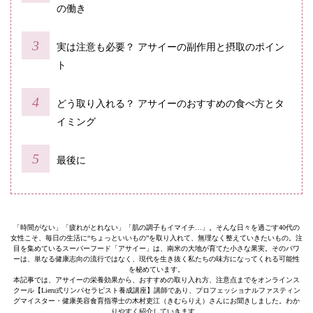
の働き
実は注意も必要？ アサイーの副作用と摂取のポイン
ト
どう取り入れる？ アサイーのおすすめの食べ方とタ
イミング
最後に
「時間がない」「疲れがとれない」「肌の調子もイマイチ…」。そんな日々を過ごす40代の
女性こそ、毎日の生活に“ちょっといいもの”を取り入れて、無理なく整えていきたいもの。注
目を集めているスーパーフード「アサイー」は、南米の大地が育てた小さな果実。そのパワ
ーは、単なる健康志向の流行ではなく、現代を生き抜く私たちの味方になってくれる可能性
を秘めています。
本記事では、アサイーの栄養効果から、おすすめの取り入れ方、注意点までをオンラインス
クール【Lieru式リンパセラピスト養成講座】講師であり、プロフェッショナルファスティン
グマイスター・健康美容食育指導士の木村吏江（きむらりえ）さんにお聞きしました。わか
りやすく紹介していきます。