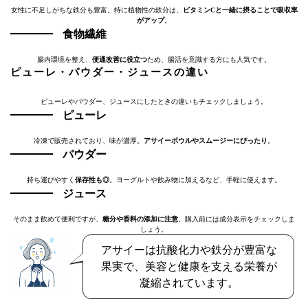
女性に不足しがちな鉄分も豊富。特に植物性の鉄分は、
ビタミンCと一緒に摂ることで吸収率
がアップ
。
食物繊維
腸内環境を整え、
便通改善に役立つ
ため、腸活を意識する方にも人気です。
ピューレ・パウダー・ジュースの違い
ピューレやパウダー、ジュースにしたときの違いもチェックしましょう。
ピューレ
冷凍で販売されており、味が濃厚。
アサイーボウルやスムージーにぴったり
。
パウダー
持ち運びやすく
保存性も◎
。ヨーグルトや飲み物に加えるなど、手軽に使えます。
ジュース
そのまま飲めて便利ですが、
糖分や香料の添加に注意
。購入前には成分表示をチェックしま
しょう。
アサイーは抗酸化力や鉄分が豊富な
果実で、美容と健康を支える栄養が
凝縮されています。