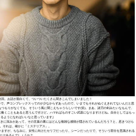
終回。お話が面白くて、ついついたくさん聞きこんでしまいました！
いで、声コンプレックスってのが少なからずあったので、いまでもそれがぬぐえきれてないんだと思
なつもりがなくても、そういう風に聞こえちゃうらしいです(笑)。まあ、諸刃の剣みたいなもんで、
に働くこともあると思うんですけど。ハマればものすごい武器になりますけどね。自分としてはもっ
るようになればいいなと思っています｣
響きに深みがあって、その言葉の裏にはどんな複雑な感情が隠されているんだろう？と、惹きつけら
。それは、確かに「ミステリアス」。
いますが、ちなみに、女性に向けたセリフだったり、シーンだったりで、そういう部分を意識される
とはあるんでしょうか？