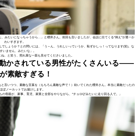
、みたいになっちゃうから…」と櫻井さん。前回も言いましたが、会話に出てくる“例え”が逐一か
わいすぎます。
でしょうか？との問いには、「う～ん、うれしいっていうか、恥ずかしっ！ってなります(笑)。な
すいません、みたいな」。
よね、と笑う、照れ屋な一面も見せてくださいました。
動かされている男性がたくさんいる――
が素敵すぎる！
あと言いつつ、素敵な言葉を（もちろん素敵な声で！）紡いでくれた櫻井さん。本当に素敵だったの
ほぼノーカットでお届けします。
ちの母親が、家事、育児、家業と全部をやりながら、“チョロQ”みたいに走り回る人で。」