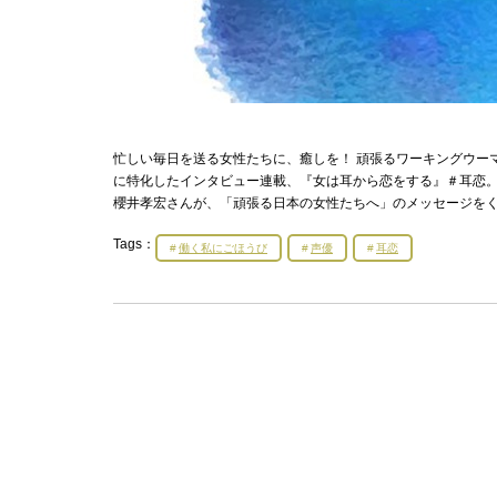
忙しい毎日を送る女性たちに、癒しを！ 頑張るワーキングウー
に特化したインタビュー連載、『女は耳から恋をする』＃耳恋。
櫻井孝宏さんが、「頑張る日本の女性たちへ」のメッセージを
Tags：
働く私にごほうび
声優
耳恋