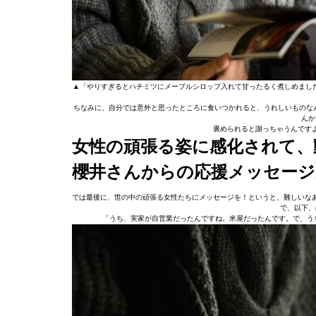
▲「やりすぎるとハチミツにメープルシロップ入れて甘ったるく煮しめました
ちなみに、自分では意外と思ったところに食いつかれると、うれしいものなん
んか
褒められると謝っちゃうんです
女性の頑張る姿に感化されて、
櫻井さんからの応援メッセージ
では最後に、世の中の頑張る女性たちにメッセージを！というと、難しいな
で、以下、
「うち、実家が自営業だったんですね。米屋だったんです。で、う