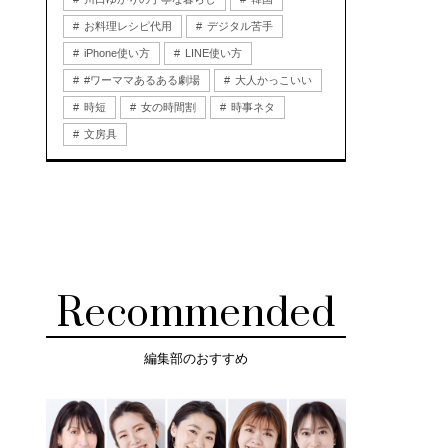
お料理レシピ代用
デジタル苦手
iPhone使い方
LINE使い方
#ワーママあるある劇場
大人かっこいい
時短
女の時間割
時事ネタ
文房具
Recommended
編集部のおすすめ