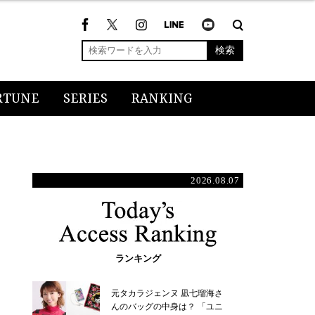
検索
RTUNE
SERIES
RANKING
2026.08.07
ランキング
元タカラジェンヌ 凪七瑠海さ
んのバッグの中身は？ 「ユニ