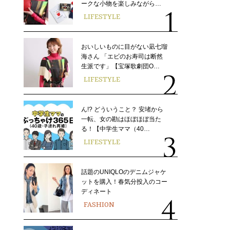
ークな小物を楽しみながら…
LIFESTYLE
おいしいものに目がない凪七瑠
海さん 「エビのお寿司は断然
生派です」【宝塚歌劇団O…
LIFESTYLE
ん!? どういうこと？ 安堵から
一転、女の勘はほぼほぼ当た
る！【中学生ママ（40…
LIFESTYLE
話題のUNIQLOのデニムジャケ
ットを購入！春気分投入のコー
ディネート
FASHION