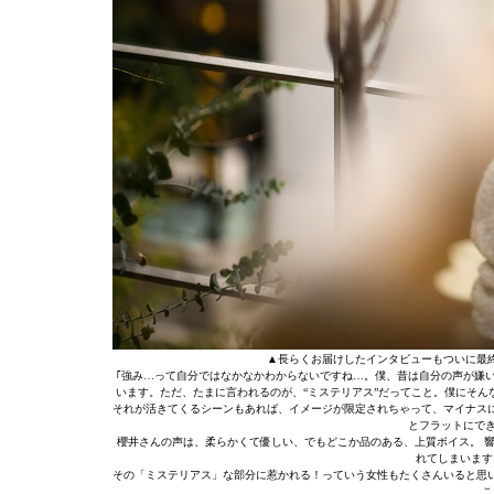
▲長らくお届けしたインタビューもついに最
｢強み…って自分ではなかなかわからないですね…。僕、昔は自分の声が嫌
います。ただ、たまに言われるのが、“ミステリアス”だってこと。僕にそん
それが活きてくるシーンもあれば、イメージが限定されちゃって、マイナス
とフラットにでき
櫻井さんの声は、柔らかくて優しい、でもどこか品のある、上質ボイス。 
れてしまいます
その「ミステリアス」な部分に惹かれる！っていう女性もたくさんいると思
こ