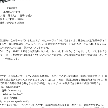
PROFILE
出身地／カナダ
成／妻（日本人）、息子（4歳）
住まい／東京・渋谷区
職業／大学の英語講師
妻に怒られながらやっていましたけど、今はパーフェクトにできますよ。服をたためばお店のディス
をして、翌日の準備をしてからベッドへ。全部完璧に片付けて、ピカピカにしてから1日を終えるん
の中がきれいなのは、気持ちいいですからね。
です。でも、産後に大変そうな妻を助けたいと、ちょっとずつやるようになりました。子どもができ
たい（笑）。料理だけは妻のほうがいいということになり、いつの間にか家事の分担が決まった、と
いう感じです。
定です。それを考えて、ふだんの会話も勉強も、今のところすべて日本語。英語は大事ですが、日本
会話も読み書きもきちんとできるようになってほしい。ただ、英語に触れる機会は与えたいので、家
で周囲の自然や景色を見ながら歩く20分は、ちょうどいいお散歩であり親子の会話の時間です。
私「Whats’s that？」
息子「Bamboo！」
「What eats bamboo？」
息子「Panda」
 can you see a panda here?」
すことも多いけれど、それでもいいんです。英語に触れる時間を楽しむことが、大事なのですから。