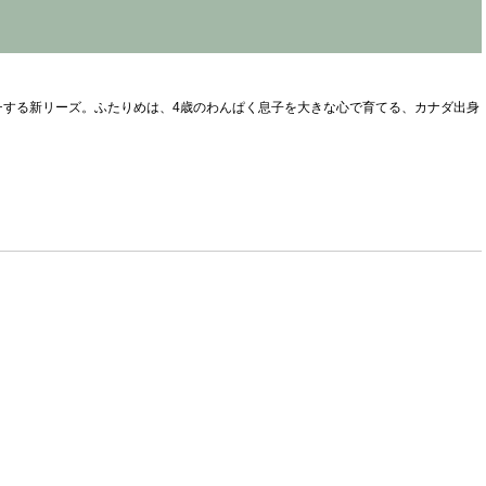
ーチする新リーズ。ふたりめは、4歳のわんぱく息子を大きな心で育てる、カナダ出身