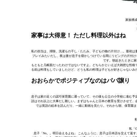
家族構
家事は大得意！ ただし料理以外はね
私の担当は、掃除、洗濯もの干し・たたみ、子どもの物の片付け…。最初は
プレイみたいだし、夜は妻が息子を寝かしつけている間にリビングの片付け
です。朝起きたときに家
もともと几帳面だったわけではないですよ。どちらかといえば大雑把な性格
る前は料理もしていましたけど、どうも私の料理は子どもが好きじゃないみ
おおらかでポジティブなのはパパ譲り
息子は家の近くの認可保育園に通っていて、その後も公立の小学校に進む予
語はそれ以上に大事だし難しい。まずはちゃんと日本の教育を受けさせて、
では英語の絵本を読んだり、一緒に動画を見たり。それから朝、保育園ま
私
私「Oh,
息子「No。。明日会えるよね」 こんなふうに、息子は日本語を交えて返