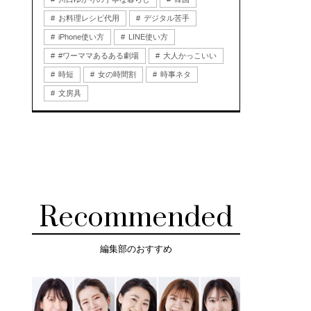
お料理レシピ代用
デジタル苦手
iPhone使い方
LINE使い方
#ワーママあるある劇場
大人かっこいい
時短
女の時間割
時事ネタ
文房具
Recommended
編集部のおすすめ