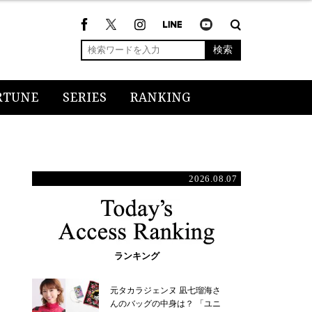
検索
RTUNE
SERIES
RANKING
2026.08.07
ランキング
元タカラジェンヌ 凪七瑠海さ
んのバッグの中身は？ 「ユニ