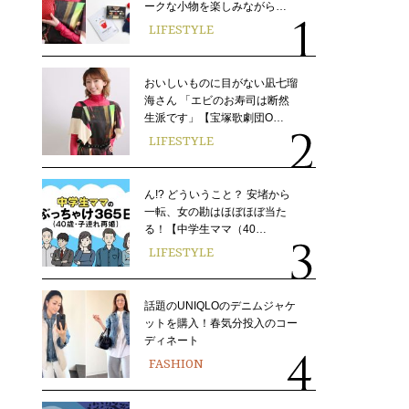
ークな小物を楽しみながら…
LIFESTYLE
おいしいものに目がない凪七瑠
海さん 「エビのお寿司は断然
生派です」【宝塚歌劇団O…
LIFESTYLE
ん!? どういうこと？ 安堵から
一転、女の勘はほぼほぼ当た
る！【中学生ママ（40…
LIFESTYLE
話題のUNIQLOのデニムジャケ
ットを購入！春気分投入のコー
ディネート
FASHION