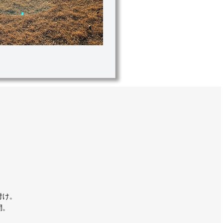
。
付け。
間。