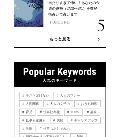
当たりすぎて怖い！あなたの今
週の運勢（2/23〜3/1）を数秘
術占いで占います
FORTUNE
もっと見る
人気のキーワード
今さら聞けない
大人のマナー
人間関係
大人の女子力
おうち時間
育児
仕事効率化
100均
趣味
仕事も家庭も
夫婦
キャリアアップ
診断
仕事もおしゃれも
川口ゆかりの丁寧な暮らし
韓国