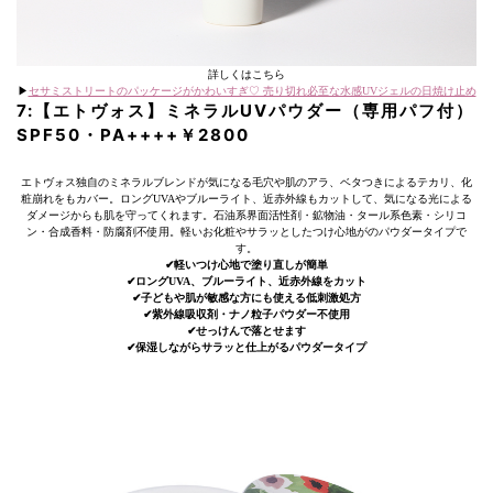
詳しくはこちら
▶︎
セサミストリートのパッケージがかわいすぎ♡ 売り切れ必至な水感UVジェルの日焼け止め
7:【エトヴォス】ミネラルUVパウダー（専用パフ付）
SPF50・PA++++￥2800
エトヴォス独自のミネラルブレンドが気になる毛穴や肌のアラ、ベタつきによるテカリ、化
粧崩れをもカバー。ロングUVAやブルーライト、近赤外線もカットして、気になる光による
ダメージからも肌を守ってくれます。石油系界面活性剤・鉱物油・タール系色素・シリコ
ン・合成香料・防腐剤不使用。軽いお化粧やサラッとしたつけ心地がのパウダータイプで
す。
✔︎軽いつけ心地で塗り直しが簡単
✔︎ロングUVA、ブルーライト、近赤外線をカット
✔︎子どもや肌が敏感な方にも使える低刺激処方
✔︎紫外線吸収剤・ナノ粒子パウダー不使用
✔︎せっけんで落とせます
✔︎保湿しながらサラッと仕上がるパウダータイプ