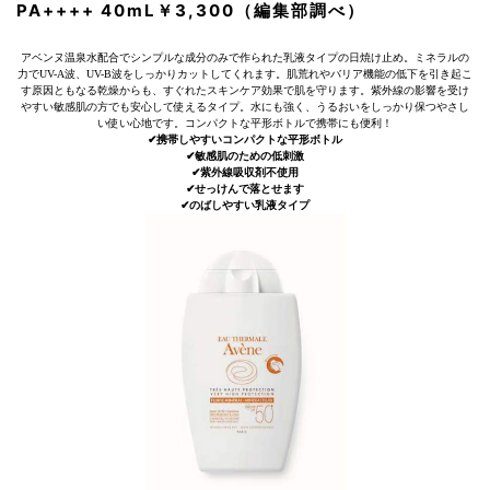
PA++++ 40mL￥3,300（編集部調べ）
アベンヌ温泉水配合でシンプルな成分のみで作られた乳液タイプの日焼け止め。ミネラルの
力でUV-A波、UV-B波をしっかりカットしてくれます。肌荒れやバリア機能の低下を引き起こ
す原因ともなる乾燥からも、すぐれたスキンケア効果で肌を守ります。紫外線の影響を受け
やすい敏感肌の方でも安心して使えるタイプ。水にも強く、うるおいをしっかり保つやさし
い使い心地です。コンパクトな平形ボトルで携帯にも便利！
✔︎携帯しやすいコンパクトな平形ボトル
✔︎敏感肌のための低刺激
✔︎紫外線吸収剤不使用
✔︎せっけんで落とせます
✔︎のばしやすい乳液タイプ