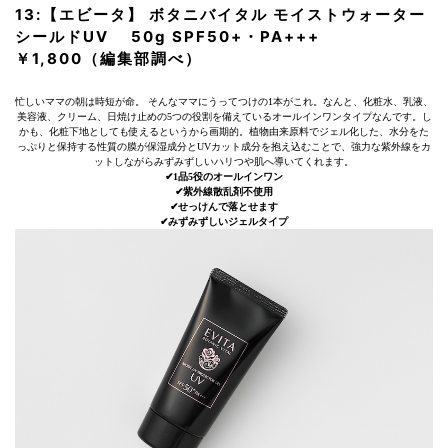
13:【エビータ】 ボタニバイタル モイストウォーター
シールドUV 50g SPF50+・PA+++
￥1,800（編集部調べ）
忙しいママの朝は時短が命。 そんなママにうってつけの1本がこれ。なんと、化粧水、乳液、
美容液、クリーム、日焼け止めの5つの役割を備えているオールインワンタイプなんです。し
かも、化粧下地としても使えるというから画期的。植物由来原料でジェル化した、水分をた
っぷりと保持する性質の膜が保湿成分とUVカット成分を抱え込むことで、強力な紫外線をカ
ットしながらみずみずしいハリつや肌へ導いてくれます。
✔︎1品5役のオールインワン
✔︎紫外線散乱剤不使用
✔︎せっけんで落とせます
✔︎みずみずしいジェルタイプ