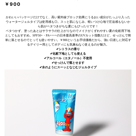
￥900
かわいいパッケージだけでなく、高い紫外線ブロック効果にうるおい成分がたっぷり入った
ウォータージェルタイプは使用感も◎。スッと肌になじみ、軽いつけ心地で圧迫感もないか
ら肌がベタつきがちな夏にもぴったりです！
ベタつかず、塗ったあとはサラサラの仕上がりなのでメイクがくずれやすい夏の化粧用下地
としてもおすすめ。SPF50+・PA++++の日本最高基準のUVカット指数だけど、せっけんで簡
単に落とせるのでとっても使いやすい。￥900というお手頃価格だから、強い日差しに対応す
るデイリー用としてボディにも気兼ねなく使えるのが魅力。
✔︎シトラスの香り
✔︎化粧下地としても使える
✔︎アルコール（エタノール）不使用
✔︎せっけんで落とせます
✔︎水のようにスーッとなじむジェルタイプ