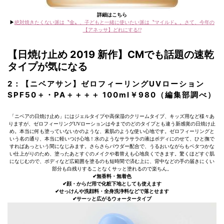
詳細はこちら
▶︎
絶対焼きたくない派は〝金〟、子どもと一緒に使いたい派は〝マイルド〟。さて、今年の
【アネッサ】どれにする!?
【日焼け止め 2019 新作】CMでも話題の速乾
タイプが気になる
2：【ニベアサン】ゼロフィーリングUVローション
SPF50＋・PA＋＋＋＋ 100ml￥980（編集部調べ）
「ニベアの日焼け止め」にはジェルタイプや高保湿のクリームタイプ、キッズ用など様々あ
りますが、ゼロフィーリングUVローションは今までのどのタイプとも違う新感覚の日焼け止
め。本当に何も塗っていないかのような、素肌のような使い心地です。ゼロフィーリングと
いう名の通り、本当に軽いつけ心地！水のようなサラサラの液はボディにのせて、ひと撫で
すればあっという間になじみます。さらさらパウダー配合で、うるおいながらもベタつかな
い仕上がりのため、塗ったあとすぐのメイクや着替えも心地良くできます。驚くほどすぐ肌
になじむので、ボディなど広範囲を塗るのも短時間で済む上に、背中などの手の届きにくい
部分も白残りすることなくサッと塗れるので楽ちん。
✔︎無香料・無着色
✔︎顔・からだ用で化粧下地としても使えます
✔︎せっけんや洗顔料・全身洗浄料などで落とせます
✔︎サーッと広がるウォータータイプ