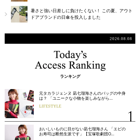
暑さと強い日差しに負けたくない！ この夏、アウト
ドアブランドの日傘を投入しました
2026.08.08
ランキング
元タカラジェンヌ 凪七瑠海さんのバッグの中身
は？ 「ユニークな小物を楽しみながら…
LIFESTYLE
おいしいものに目がない凪七瑠海さん 「エビの
お寿司は断然生派です」【宝塚歌劇団O…