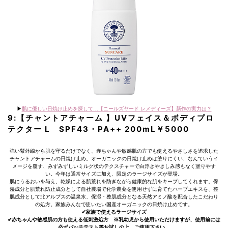
▶︎
肌に優しい日焼け止めを探して…【ニールズヤード レメディーズ】新作の実力は？
9:【チャントアチャーム 】UVフェイス＆ボディプロ
テクター L SPF43・PA++ 200mL￥5000
強い紫外線から肌を守るだけでなく、赤ちゃんや敏感肌の方でも使えるやさしさを追求した
チャントアチャームの日焼け止め。オーガニックの日焼け止めは塗りにくい、なんていうイ
メージを覆す、みずみずしいミルク状のテクスチャーで白浮きやきしみ感もなく塗りやす
い。今年は通常サイズに加え、限定のラージサイズが登場。
肌にうるおいを与え、乾燥による肌荒れを防ぎながら健康的な肌をキープしてくれます。保
湿成分と肌荒れ防止成分として自社農場で化学農薬を使用せずに育てたハーブエキスを、整
肌成分として北アルプスの温泉水、保湿・整肌成分となる天然アミノ酸を配合したこだわり
の処方。家族みんなで使いたい国産オーガニックの日焼け止めです。
✔︎家族で使えるラージサイズ
✔︎赤ちゃんや敏感肌の方も使える低刺激処方 ※乳幼児から使用いただけますが、使用前には
必ずパッチテスト等お試しの上、ご使用下さい。