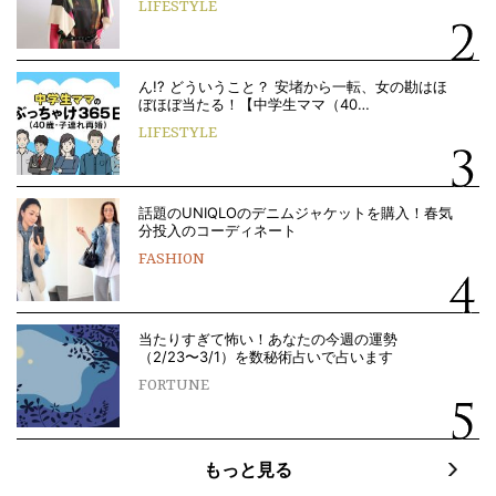
LIFESTYLE
ん!? どういうこと？ 安堵から一転、女の勘はほ
ぼほぼ当たる！【中学生ママ（40…
LIFESTYLE
話題のUNIQLOのデニムジャケットを購入！春気
分投入のコーディネート
FASHION
当たりすぎて怖い！あなたの今週の運勢
（2/23〜3/1）を数秘術占いで占います
FORTUNE
もっと見る