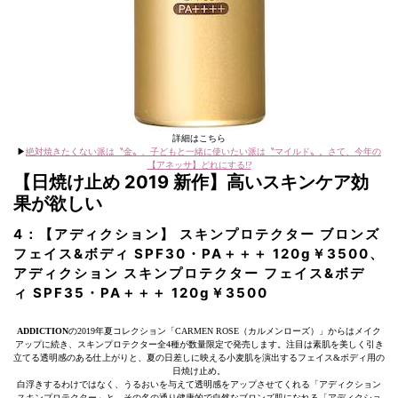
詳細はこちら
▶︎
絶対焼きたくない派は〝金〟、子どもと一緒に使いたい派は〝マイルド〟。さて、今年の
【アネッサ】どれにする!?
【日焼け止め 2019 新作】高いスキンケア効
果が欲しい
4：【アディクション】 スキンプロテクター ブロンズ
フェイス&ボディ SPF30・PA＋＋＋ 120g￥3500、
アディクション スキンプロテクター フェイス&ボデ
ィ SPF35・PA＋＋＋ 120g￥3500
ADDICTION
の2019年夏コレクション「CARMEN ROSE（カルメンローズ）」からはメイク
アップに続き、スキンプロテクター全4種が数量限定で発売します。注目は素肌を美しく引き
立てる透明感のある仕上がりと、夏の日差しに映える小麦肌を演出するフェイス&ボディ用の
日焼け止め。
白浮きするわけではなく、うるおいを与えて透明感をアップさせてくれる「アディクション
スキンプロテクター」と、その名の通り健康的で自然なブロンズ肌になれる「アディクショ