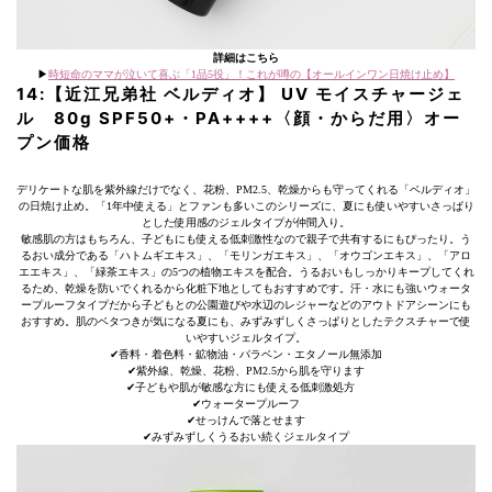
詳細はこちら
▶︎
時短命のママが泣いて喜ぶ「1品5役」！これが噂の【オールインワン日焼け止め】
14:【近江兄弟社 ベルディオ】 UV モイスチャージェ
ル 80g SPF50+・PA++++〈顔・からだ用〉オー
プン価格
デリケートな肌を紫外線だけでなく、花粉、PM2.5、乾燥からも守ってくれる「ベルディオ」
の日焼け止め。「1年中使える」とファンも多いこのシリーズに、夏にも使いやすいさっぱり
とした使用感のジェルタイプが仲間入り。
敏感肌の方はもちろん、子どもにも使える低刺激性なので親子で共有するにもぴったり。う
るおい成分である「ハトムギエキス」、「モリンガエキス」、「オウゴンエキス」、「アロ
エエキス」、「緑茶エキス」の5つの植物エキスを配合。うるおいもしっかりキープしてくれ
るため、乾燥を防いでくれるから化粧下地としてもおすすめです。汗・水にも強いウォータ
ープルーフタイプだから子どもとの公園遊びや水辺のレジャーなどのアウトドアシーンにも
おすすめ。肌のベタつきが気になる夏にも、みずみずしくさっぱりとしたテクスチャーで使
いやすいジェルタイプ。
✔︎香料・着色料・鉱物油・パラベン・エタノール無添加
✔︎紫外線、乾燥、花粉、PM2.5から肌を守ります
✔︎子どもや肌が敏感な方にも使える低刺激処方
✔︎ウォータープルーフ
✔︎せっけんで落とせます
✔︎みずみずしくうるおい続くジェルタイプ