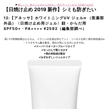
▶︎
優しくて、頼りになるから大好き♡ 私を守ってくれる【日焼け止め】
【日焼け止め 2019 新作】シミも防ぎたい
12:【アネッサ】ホワイトニングUV ジェルn （医薬部
外品）〈日焼け止め用ジェル〉顔・からだ用
SPF50+・PA++++ ¥2592（編集部調べ）
高いUV防御効果はもちろん、メラニンの生成を抑えてシミ・ソバカスを防ぐ美白有効成分m
－トラネキサム酸を配合。美白が気になる方におすすめ。
✔︎スーパーウオータープルーフタイプ
✔︎せっけんで落とせます
✔︎美白有効成分配合
✔︎みずみずしいジェルタイプ