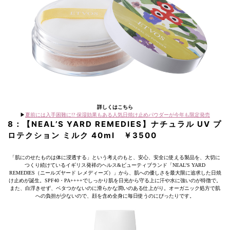
詳しくはこちら
▶︎
夏前には入手困難に!? 保湿効果もある人気日焼け止めパウダーが今年も限定発売
8：【NEAL’S YARD REMEDIES】ナチュラル UV プ
ロテクション ミルク 40ml ￥3500
「肌にのせたものは体に浸透する」という考えのもと、安心、安全に使える製品を、大切に
つくり続けているイギリス発祥のヘルス&ビューティブランド「NEAL’S YARD
REMEDIES（ニールズヤード レメディーズ）」から、肌への優しさを最大限に追求した日焼
け止めが誕生。SPF40・PA++++でしっかり肌を日光から守る上に汗や水に強いのが特徴で。
また、白浮きせず、ベタつかないのに滑らかな潤いのある仕上がり。オーガニック処方で肌
への負担が少ないので、顔を含め全身に毎日使うのにぴったりです。