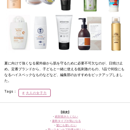
夏に向けて強くなる紫外線から肌を守るために必要不可欠なのが、日焼け止
め。定番ブランドから、子どもと一緒に使える低刺激のもの、1品で何役にも
なるハイスペックなものなどなど、編集部のおすすめをピックアップしまし
た。
Tags：
大人の女子力
【目次】
・
絶対焼きたくない
・
速乾タイプが気になる
・
髪にも使いたい
・
高いスキンケア効果が欲しい