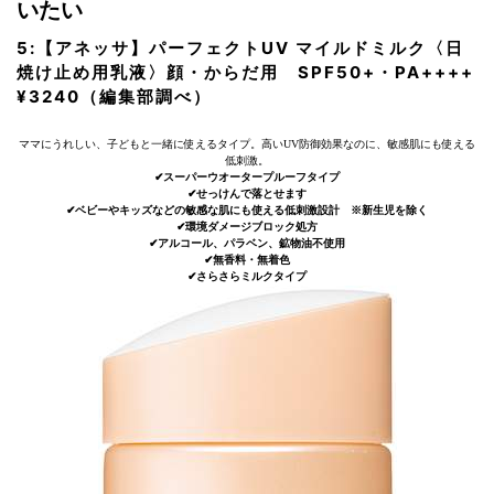
いたい
5:【アネッサ】パーフェクトUV マイルドミルク〈日
焼け止め用乳液〉顔・からだ用 SPF50+・PA++++
¥3240（編集部調べ）
ママにうれしい、子どもと一緒に使えるタイプ。高いUV防御効果なのに、敏感肌にも使える
低刺激。
✔︎スーパーウオータープルーフタイプ
✔︎せっけんで落とせます
✔︎ベビーやキッズなどの敏感な肌にも使える低刺激設計 ※新生児を除く
✔︎環境ダメージブロック処方
✔︎アルコール、パラベン、鉱物油不使用
✔︎無香料・無着色
✔︎さらさらミルクタイプ