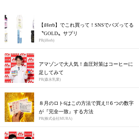
【iHerb】でこれ買って！SNSでバズってる
〝GOLD〟サプリ
PR(iHerb)
アマゾンで大人気！血圧対策はコーヒーに
足してみて
PR(森永乳業)
８月のロト6はこの方法で買え!!６つの数字
が『完全一致』する方法
PR(株式会社MURA)