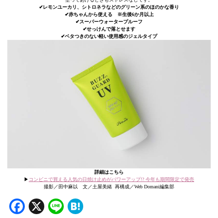
✔︎レモンユーカリ、シトロネラなどのグリーン系のほのかな香り
✔︎赤ちゃんから使える ※生後6か月以上
✔︎スーパーウォータープルーフ
✔︎せっけんで落とせます
✔︎ベタつきのない軽い使用感のジェルタイプ
詳細はこちら
▶︎
コンビニで買える人気の日焼け止めがパワーアップ!? 今年も期間限定で発売
撮影／田中麻以 文／土屋美緒 再構成／Web Domani編集部
Facebook
X
Line
Hatena