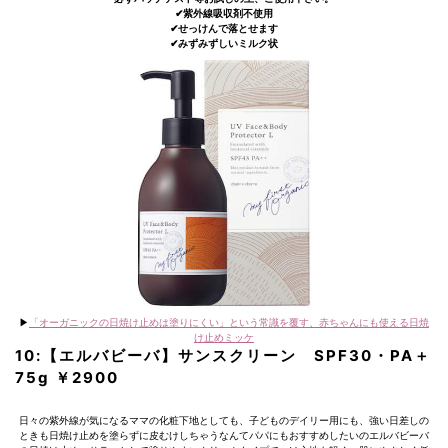
✔︎紫外線吸収剤不使用
✔︎せっけんで落とせます
✔︎みずみずしいミルク状
▶︎
「オーガニックの日焼け止めは塗りにくい」という常識を覆す、赤ちゃんにも使える日焼
け止めミッケ
10:【エルバビーバ】サンスクリーン SPF30・PA＋
75g ￥2900
日々の紫外線が気になるママの化粧下地としても、子どものデイリー用にも、強い日差しの
ときも日焼け止めを塗らずに皮むけしちゃうなんてパパにもおすすめしたいのエルバビーバ