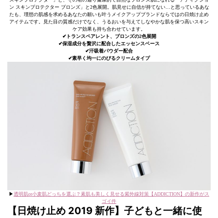
ン スキンプロテクター ブロンズ」と2色展開。肌見せに自信が持てない…と思っているあな
たも、理想の肌感を求めるあなたの願いも叶うメイクアップブランドならではの日焼け止め
アイテムです。見た目の質感だけでなく、うるおいを与えてしなやかな肌を保つ高いスキン
ケア効果も持ち合わせています。
✔︎トランスペアレント、ブロンズの2色展開
✔︎保湿成分を贅沢に配合したエッセンスベース
✔︎汗吸着パウダー配合
✔︎素早く均一にのびるクリームタイプ
▶︎
透明肌or小麦肌どっちを選ぶ？素肌も美しく見せる紫外線対策【ADDICTION】の新作がス
ゴイ件
【日焼け止め 2019 新作】子どもと一緒に使