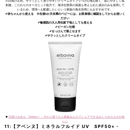
の日焼け止め。サラッとして塗りやすいクリームタイプでつけ心地も軽く、肌にやさしく低
刺激。こだわりのオーガニック処方で、海洋生態系の保護も考えられた成分のみを採用して
いるため、環境へも配慮したいという家族の海水浴用にもおすすめです。
✔︎赤ちゃんから使える ※生後6か月未満のベビーには、お医者様に確認をしてからお使いく
ださい
✔︎敏感肌の大人用化粧下地としても使える
✔︎ビーガン仕様
✔︎せっけんで落とせます
✔︎サラッとしたクリームタイプ
▶︎
日焼け止めも「MeHim！」今から買うなら家族みんなでシェアできるおしゃれなものが欲
しい
11:【アベンヌ】ミネラルフルイド UV SPF50+・