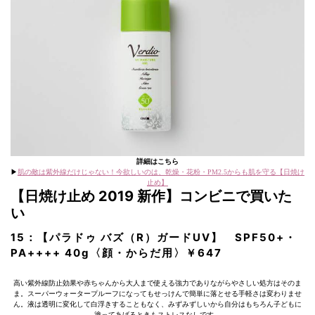
詳細はこちら
▶︎
肌の敵は紫外線だけじゃない！今欲しいのは、乾燥・花粉・PM2.5からも肌を守る【日焼け
止め】
【日焼け止め 2019 新作】コンビニで買いた
い
15：【パラドゥ バズ（R）ガードUV】 SPF50+・
PA++++ 40g〈顔・からだ用〉￥647
高い紫外線防止効果や赤ちゃんから大人まで使える強力でありながらやさしい処方はそのま
ま。スーパーウォータープルーフになってもせっけんで簡単に落とせる手軽さは変わりませ
ん。液は透明に変化して白浮きすることもなく、みずみずしいから自分はもちろん子どもに
塗ってあげるときもストレスなしです。