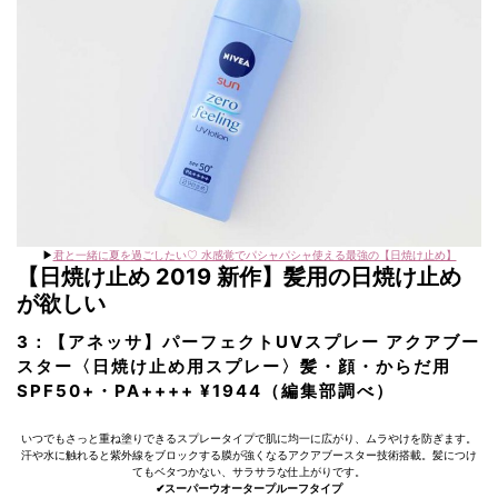
▶︎
君と一緒に夏を過ごしたい♡ 水感覚でパシャパシャ使える最強の【日焼け止め】
【日焼け止め 2019 新作】髪用の日焼け止め
が欲しい
3：【アネッサ】パーフェクトUVスプレー アクアブー
スター〈日焼け止め用スプレー〉髪・顔・からだ用
SPF50+・PA++++ ¥1944（編集部調べ）
いつでもさっと重ね塗りできるスプレータイプで肌に均一に広がり、ムラやけを防ぎます。
汗や水に触れると紫外線をブロックする膜が強くなるアクアブースター技術搭載。髪につけ
てもベタつかない、サラサラな仕上がりです。
✔︎スーパーウオータープルーフタイプ