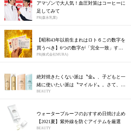
アマゾンで大人気！血圧対策はコーヒーに
足してみて
PR(森永乳業)
【昭和43年以前生まれはロト６この数字を
買うべき】6つの数字が「完全一致」する
PR(株式会社MURA)
方...
絶対焼きたくない派は〝金〟、子どもと一
緒に使いたい派は〝マイルド〟。さて、今
BEAUTY
年の...
ウォータープルーフのおすすめ日焼け止め
【2021夏】紫外線を防ぐアイテムを厳選
BEAUTY