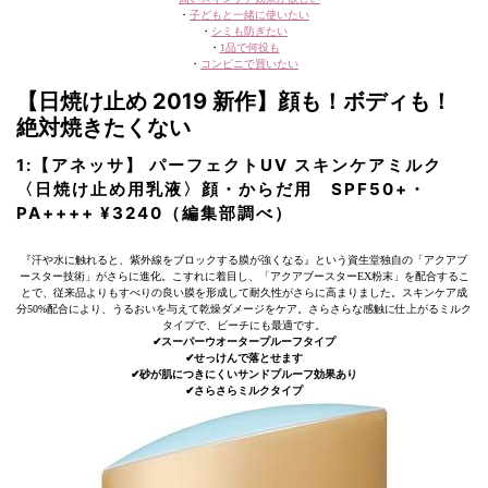
・
子どもと一緒に使いたい
・
シミも防ぎたい
・
1品で何役も
・
コンビニで買いたい
【日焼け止め 2019 新作】顔も！ボディも！
絶対焼きたくない
1:【アネッサ】 パーフェクトUV スキンケアミルク
〈日焼け止め用乳液〉顔・からだ用 SPF50+・
PA++++ ¥3240（編集部調べ）
『汗や水に触れると、紫外線をブロックする膜が強くなる』という資生堂独自の「アクアブ
ースター技術」がさらに進化。こすれに着目し、「アクアブースターEX粉末」を配合するこ
とで、従来品よりもすべりの良い膜を形成して耐久性がさらに高まりました。スキンケア成
分50%配合により、うるおいを与えて乾燥ダメージをケア。さらさらな感触に仕上がるミルク
タイプで、ビーチにも最適です。
✔︎スーパーウオータープルーフタイプ
✔︎せっけんで落とせます
✔︎砂が肌につきにくいサンドプルーフ効果あり
✔︎さらさらミルクタイプ